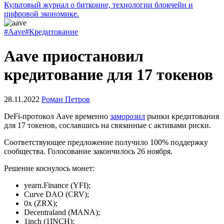
Культовый журнал о биткоине, технологии блокчейн и
цифровой экономике.
#Aave
#Кредитование
Aave приостановил
кредитование для 17 токенов
28.11.2022
Роман Петров
DeFi-протокол Aave временно
заморозил
рынки кредитования
для 17 токенов, сославшись на связанные с активами риски.
Соответствующее предложение получило 100% поддержку
сообщества. Голосование закончилось 26 ноября.
Решение коснулось монет:
yearn.Finance (YFI);
Curve DAO (CRV);
0x (ZRX);
Decentraland (MANA);
1inch (1INCH);