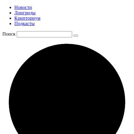
Новости
Лонгриды
Крипториум
Подкасты
Поиск