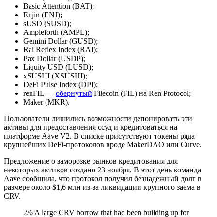
Basic Attention (BAT);
Enjin (ENJ);
sUSD (SUSD);
Ampleforth (AMPL);
Gemini Dollar (GUSD);
Rai Reflex Index (RAI);
Pax Dollar (USDP);
Liquity USD (LUSD);
xSUSHI (XSUSHI);
DeFi Pulse Index (DPI);
renFIL —
обернутый
Filecoin (FIL) на Ren Protocol;
Maker (MKR).
Пользователи лишились возможности депонировать эти
активы для предоставления ссуд и кредитоваться на
платформе Aave V2. В списке присутствуют токены ряда
крупнейших DeFi-протоколов вроде MakerDAO или Curve.
Предложение о заморозке рынков кредитования для
некоторых активов создано 23 ноября. В этот день команда
Aave сообщила, что протокол получил безнадежный долг в
размере около $1,6 млн из-за ликвидации крупного заема в
CRV.
2/6 A large CRV borrow that had been building up for