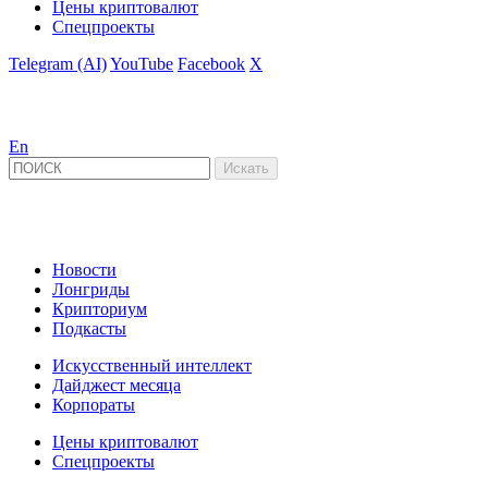
Цены криптовалют
Спецпроекты
Telegram (AI)
YouTube
Facebook
X
En
Новости
Лонгриды
Крипториум
Подкасты
Искусственный интеллект
Дайджест месяца
Корпораты
Цены криптовалют
Спецпроекты