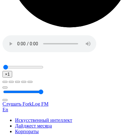
×1
Слушать ForkLog FM
En
Искусственный интеллект
Дайджест месяца
Корпораты