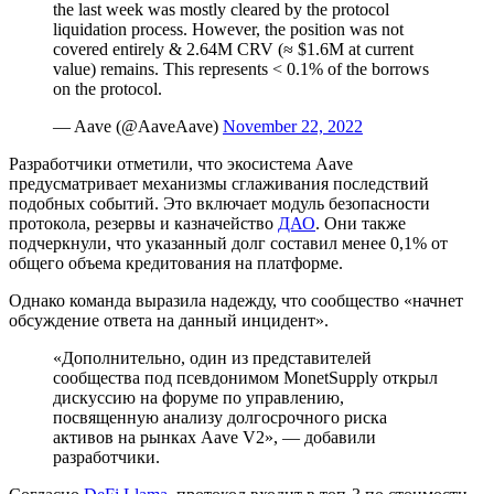
the last week was mostly cleared by the protocol
liquidation process. However, the position was not
covered entirely & 2.64M CRV (≈ $1.6M at current
value) remains. This represents < 0.1% of the borrows
on the protocol.
— Aave (@AaveAave)
November 22, 2022
Разработчики отметили, что экосистема Aave
предусматривает механизмы сглаживания последствий
подобных событий. Это включает модуль безопасности
протокола, резервы и казначейство
ДАО
. Они также
подчеркнули, что указанный долг составил менее 0,1% от
общего объема кредитования на платформе.
Однако команда выразила надежду, что сообщество «начнет
обсуждение ответа на данный инцидент».
«Дополнительно, один из представителей
сообщества под псевдонимом MonetSupply открыл
дискуссию на форуме по управлению,
посвященную анализу долгосрочного риска
активов на рынках Aave V2», — добавили
разработчики.