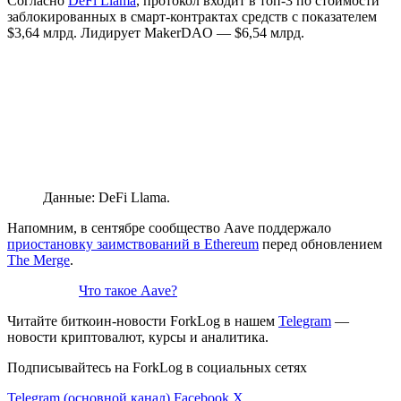
Согласно
DeFi Llama
, протокол входит в топ-3 по стоимости
заблокированных в смарт-контрактах средств с показателем
$3,64 млрд. Лидирует MakerDAO — $6,54 млрд.
Данные: DeFi Llama.
Напомним, в сентябре сообщество Aave поддержало
приостановку заимствований в Ethereum
перед обновлением
The Merge
.
Что такое Aave?
Читайте биткоин-новости ForkLog в нашем
Telegram
—
новости криптовалют, курсы и аналитика.
Подписывайтесь на ForkLog в социальных сетях
Telegram (основной канал)
Facebook
X