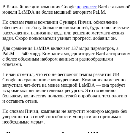
В ближайшие дни компания Google
перенесет
Bard с языковой
модели LaMDA на более мощный алгоритм PaLM.
По словам главы компании Сундара Пичаи, обновление
обеспечит чат-боту больше возможностей, будь то логические
рассуждения, написание кода или решение математических
задач. Скоро пользователи увидят прогресс, добавил он.
Для сравнения LaMDA включает 137 млрд параметров, а
PaLM — 540 млрд. Компания модернизирует Bard алгоритмом
с более объемным набором данных и разнообразными
ответами.
Пичаи отметил, что его не беспокоят темпы развития ИИ
Google по сравнению с конкурентами. Компания намеренно
запустила чат-бота на менее мощной LaMDA — она требует
«скромных» вычислительных ресурсов. Это позволило
большему количеству пользователей опробовать технологию
и оставить отзыв.
По словам Пичаи, компания не запустит мощную модель без
уверенности в своей способности «оперативно принимать
необходимые меры».