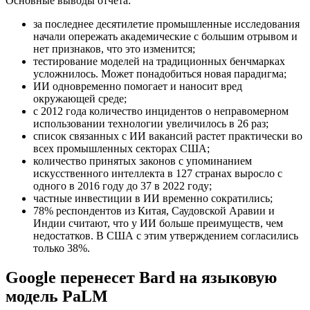
Основные выводы отчета:
за последнее десятилетие промышленные исследования
начали опережать академические с большим отрывом и
нет признаков, что это изменится;
тестирование моделей на традиционных бенчмарках
усложнилось. Может понадобиться новая парадигма;
ИИ одновременно помогает и наносит вред
окружающей среде;
с 2012 года количество инцидентов о неправомерном
использовании технологии увеличилось в 26 раз;
список связанных с ИИ вакансий растет практически во
всех промышленных секторах США;
количество принятых законов с упоминанием
искусственного интеллекта в 127 странах выросло с
одного в 2016 году до 37 в 2022 году;
частные инвестиции в ИИ временно сократились;
78% респондентов из Китая, Саудовской Аравии и
Индии считают, что у ИИ больше преимуществ, чем
недостатков. В США с этим утверждением согласились
только 38%.
Google перенесет Bard на языковую
модель PaLM