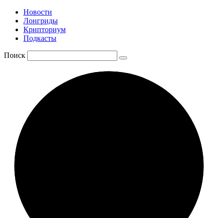
Новости
Лонгриды
Крипториум
Подкасты
Поиск