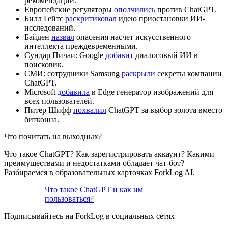
рекомендаций.
Европейские регуляторы
ополчились
против ChatGPT.
Билл Гейтс
раскритиковал
идею приостановки ИИ-
исследований.
Байден
назвал
опасения насчет искусственного
интеллекта преждевременными.
Сундар Пичаи: Google
добавит
диалоговый ИИ в
поисковик.
СМИ: сотрудники Samsung
раскрыли
секреты компании
ChatGPT.
Microsoft
добавила
в Edge генератор изображений для
всех пользователей.
Питер Шифф
похвалил
ChatGPT за выбор золота вместо
биткоина.
Что почитать на выходных?
Что такое ChatGPT? Как зарегистрировать аккаунт? Какими
преимуществами и недостатками обладает чат-бот?
Разбираемся в образовательных карточках ForkLog AI.
Что такое ChatGPT и как им
пользоваться?
Подписывайтесь на ForkLog в социальных сетях