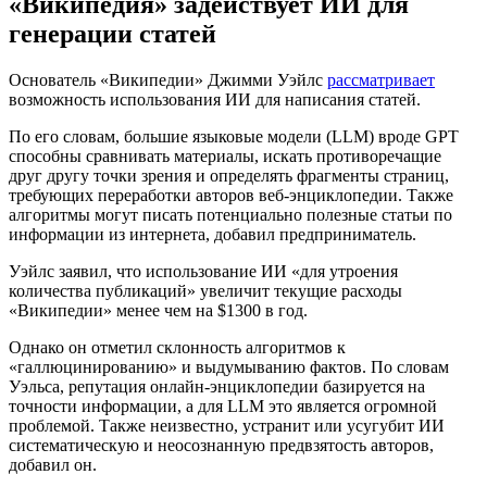
«Википедия» задействует ИИ для
генерации статей
Основатель «Википедии» Джимми Уэйлс
рассматривает
возможность использования ИИ для написания статей.
По его словам, большие языковые модели (LLM) вроде GPT
способны сравнивать материалы, искать противоречащие
друг другу точки зрения и определять фрагменты страниц,
требующих переработки авторов веб-энциклопедии. Также
алгоритмы могут писать потенциально полезные статьи по
информации из интернета, добавил предприниматель.
Уэйлс заявил, что использование ИИ «для утроения
количества публикаций» увеличит текущие расходы
«Википедии» менее чем на $1300 в год.
Однако он отметил склонность алгоритмов к
«галлюцинированию» и выдумыванию фактов. По словам
Уэльса, репутация онлайн-энциклопедии базируется на
точности информации, а для LLM это является огромной
проблемой. Также неизвестно, устранит или усугубит ИИ
систематическую и неосознанную предвзятость авторов,
добавил он.