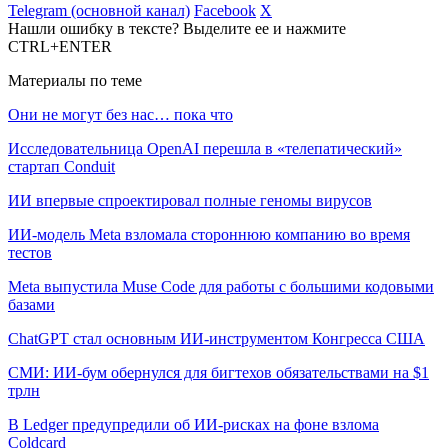
Telegram (основной канал)
Facebook
X
Нашли ошибку в тексте? Выделите ее и нажмите
CTRL+ENTER
Материалы по теме
Они не могут без нас… пока что
Исследовательница OpenAI перешла в «телепатический»
стартап Conduit
ИИ впервые спроектировал полные геномы вирусов
ИИ-модель Meta взломала стороннюю компанию во время
тестов
Meta выпустила Muse Code для работы с большими кодовыми
базами
ChatGPT стал основным ИИ-инструментом Конгресса США
СМИ: ИИ-бум обернулся для бигтехов обязательствами на $1
трлн
В Ledger предупредили об ИИ-рисках на фоне взлома
Coldcard