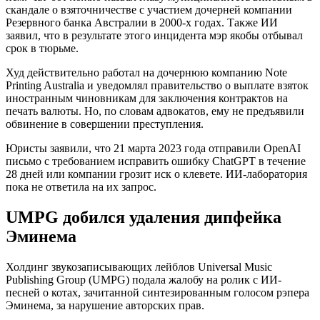
скандале о взяточничестве с участием дочерней компании
Резервного банка Австралии в 2000-х годах. Также ИИ
заявил, что в результате этого инцидента мэр якобы отбывал
срок в тюрьме.
Худ действительно работал на дочернюю компанию Note
Printing Australia и уведомлял правительство о выплате взяток
иностранным чиновникам для заключения контрактов на
печать валюты. Но, по словам адвокатов, ему не предъявили
обвинение в совершении преступления.
Юристы заявили, что 21 марта 2023 года отправили OpenAI
письмо с требованием исправить ошибку ChatGPT в течение
28 дней или компании грозит иск о клевете. ИИ-лаборатория
пока не ответила на их запрос.
UMPG добился удаления дипфейка
Эминема
Холдинг звукозаписывающих лейблов Universal Music
Publishing Group (UMPG) подала жалобу на ролик с ИИ-
песней о котах, зачитанной синтезированным голосом рэпера
Эминема, за нарушение авторских прав.