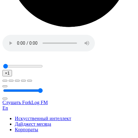
×1
Слушать ForkLog FM
En
Искусственный интеллект
Дайджест месяца
Корпораты