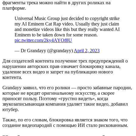
фрагменты трека можно найти в других роликах на
платформе.
Universal Music Group just decided to copyright strike
my AI Eminem Cat Rap video. Usually they just claim
and monetize videos like this but they really wanted AI
Eminem to be taken down for some reason.
pic.twitter.com/2ky4AYOf8U
— Dr Grandayy (@grandayy)
April 2, 2023
Для создателей контента получение трех предупреждений о
нарушении авторских прав означает блокировку канала,
удаление всех видео и запрет на публикацию нового
контента.
Grandayy заявил, что его ролики — просто забавные пародии,
которые не вредят оригинальному искусству, а скорее
приносят пользу. Поэтому «грустно видеть», когда
звукозаписывающая компания удаляет такие видео, добавил
ютубер.
Также, по его словам, блокировка является знаком того, что
создание видеопародий с помощью ИИ стало рискованным.