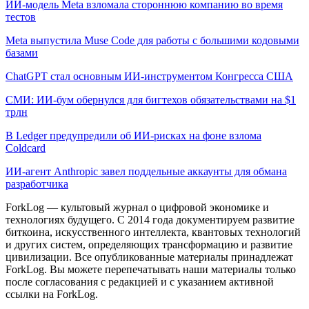
ИИ-модель Meta взломала стороннюю компанию во время
тестов
Meta выпустила Muse Code для работы с большими кодовыми
базами
ChatGPT стал основным ИИ-инструментом Конгресса США
СМИ: ИИ-бум обернулся для бигтехов обязательствами на $1
трлн
В Ledger предупредили об ИИ-рисках на фоне взлома
Coldcard
ИИ-агент Anthropic завел поддельные аккаунты для обмана
разработчика
ForkLog — культовый журнал о цифровой экономике и
технологиях будущего. С 2014 года документируем развитие
биткоина, искусственного интеллекта, квантовых технологий
и других систем, определяющих трансформацию и развитие
цивилизации.
Все опубликованные материалы принадлежат
ForkLog. Вы можете перепечатывать наши материалы только
после согласования с редакцией и с указанием активной
ссылки на ForkLog.