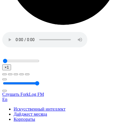
×1
Слушать ForkLog FM
En
Искусственный интеллект
Дайджест месяца
Корпораты