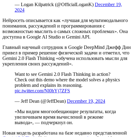
— Logan Kilpatrick (@OfficialLoganK)
December 19,
2024
Нейросеть описывается как «лучшая для мультимодального
понимания, рассуждений и программирования с
возможностью мыслить о самых сложных проблемах». Она
доступна в Google AI Studio и Gemini
API
.
Главный научный сотрудник в Google DeepMind Джефф Дин
привел в пример решение физической задачи и отметил, что
Gemini 2.0 Flash Thinking «обучена использовать мысли для
укрепления своих рассуждений».
Want to see Gemini 2.0 Flash Thinking in action?
Check out this demo where the model solves a physics
problem and explains its reasoning.
pic.twitter.com/Nl0hYj7ZFS
— Jeff Dean (@JeffDean)
December 19, 2024
«Мы видим многообещающие результаты, когда
увеличиваем время вычислений в режиме
вывода», — подчеркнул он.
Новая модель разработана на базе недавно представленной