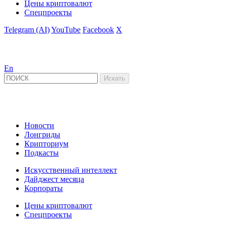
Цены криптовалют
Спецпроекты
Telegram (AI)
YouTube
Facebook
X
En
Новости
Лонгриды
Крипториум
Подкасты
Искусственный интеллект
Дайджест месяца
Корпораты
Цены криптовалют
Спецпроекты