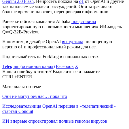
Gemini 2.0 Flash
. Нейросеть похожа на
o1
от OpenAI и другие
так называемые модели рассуждений. Они затрачивают
больше времени на ответ, перепроверяя информацию.
Ранее китайская компания Alibaba
представила
«ориентированную на возможности мышления» ИИ-модель
QwQ-32B-Preview.
Напомним, в декабре OpenAI
выпустила
полноценную
версию o1 и профессиональный режим для нее.
Подписывайтесь на ForkLog в социальных сетях
Telegram (основной канал)
Facebook
X
Нашли ошибку в тексте? Выделите ее и нажмите
CTRL+ENTER
Материалы по теме
Они не могут без нас… пока что
Исследовательница OpenAI перешла в «телепатический»
стартап Conduit
ИИ впервые спроектировал полные геномы вирусов