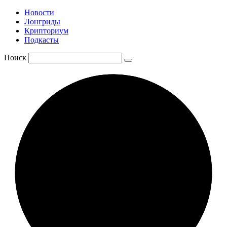
Новости
Лонгриды
Крипториум
Подкасты
Поиск