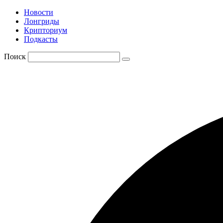
Новости
Лонгриды
Крипториум
Подкасты
Поиск