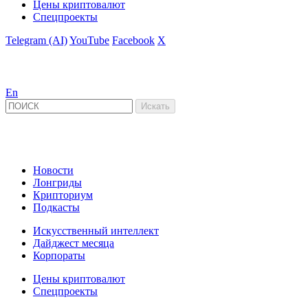
Цены криптовалют
Спецпроекты
Telegram (AI)
YouTube
Facebook
X
En
Новости
Лонгриды
Крипториум
Подкасты
Искусственный интеллект
Дайджест месяца
Корпораты
Цены криптовалют
Спецпроекты