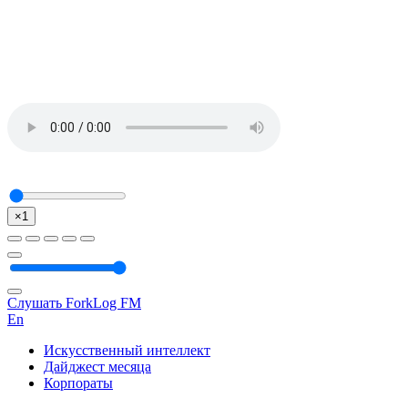
×1
Слушать ForkLog FM
En
Искусственный интеллект
Дайджест месяца
Корпораты