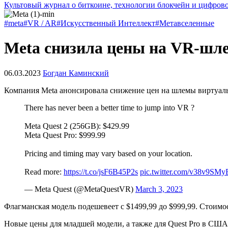
Культовый журнал о биткоине, технологии блокчейн и цифров
#meta
#VR / AR
#Искусственный Интеллект
#Метавселенные
Meta снизила цены на VR-шл
06.03.2023
Богдан Каминский
Компания Meta анонсировала снижение цен на шлемы виртуальн
There has never been a better time to jump into VR ?
Meta Quest 2 (256GB): $429.99
Meta Quest Pro: $999.99
Pricing and timing may vary based on your location.
Read more:
https://t.co/jsF6B45P2s
pic.twitter.com/v38v9SMy
— Meta Quest (@MetaQuestVR)
March 3, 2023
Флагманская модель подешевеет с $1499,99 до $999,99. Стоимост
Новые цены для младшей модели, а также для Quest Pro в США 