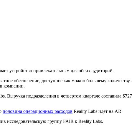
елает устройство привлекательным для обеих аудиторий.
аратное обеспечение, доступное как можно большему количеству
в компании.
abs. Выручка подразделения в четвертом квартале составила $727
то
половина операционных расходов
Reality Labs идет на AR.
нив исследовательскую группу FAIR к Reality Labs.