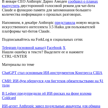
В январе CEO Anthropic Дарио Амодеи
сообщил о планах
выпустить
двусторонний голосовой режим для чат-бота
Claude и функцию памяти для запоминания большего
количества информации о прошлых разговорах.
Напомним, в декабре Anthropic
представила
новую модель
искусственного интеллекта 3.5 Haiku для пользователей
платформы чат-ботов Claude.
Подписывайтесь на ForkLog в социальных сетях
Telegram (основной канал)
Facebook
X
Нашли ошибку в тексте? Выделите ее и нажмите
CTRL+ENTER
Материалы по теме
ChatGPT стал основным ИИ-инструментом Конгресса США
СМИ: ИИ-бум обернулся для бигтехов обязательствами на $1
трлн
В Ledger предупредили об ИИ-рисках на фоне взлома
Coldcard
ИИ-агент Anthropic завел поддельные аккаунты для обмана