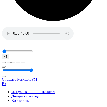
×1
Слушать ForkLog FM
En
Искусственный интеллект
Дайджест месяца
Корпораты