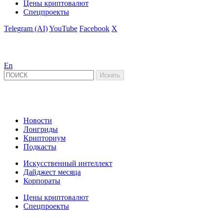
Цены криптовалют
Спецпроекты
Telegram (AI)
YouTube
Facebook
X
En
Новости
Лонгриды
Крипториум
Подкасты
Искусственный интеллект
Дайджест месяца
Корпораты
Цены криптовалют
Спецпроекты