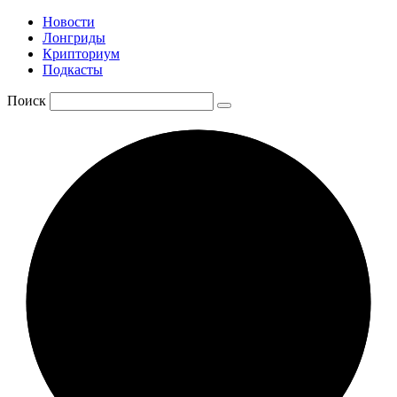
Новости
Лонгриды
Крипториум
Подкасты
Поиск