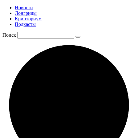
Новости
Лонгриды
Крипториум
Подкасты
Поиск