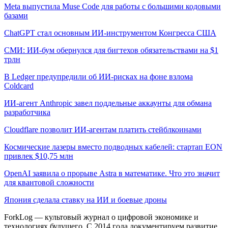
Meta выпустила Muse Code для работы с большими кодовыми
базами
ChatGPT стал основным ИИ-инструментом Конгресса США
СМИ: ИИ-бум обернулся для бигтехов обязательствами на $1
трлн
В Ledger предупредили об ИИ-рисках на фоне взлома
Coldcard
ИИ-агент Anthropic завел поддельные аккаунты для обмана
разработчика
Cloudflare позволит ИИ-агентам платить стейблкоинами
Космические лазеры вместо подводных кабелей: стартап EON
привлек $10,75 млн
OpenAI заявила о прорыве Astra в математике. Что это значит
для квантовой сложности
Япония сделала ставку на ИИ и боевые дроны
ForkLog — культовый журнал о цифровой экономике и
технологиях будущего. С 2014 года документируем развитие