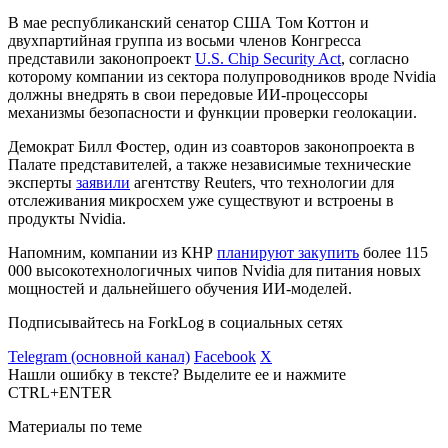
В мае республиканский сенатор США Том Коттон и
двухпартийная группа из восьми членов Конгресса
представили законопроект
U.S. Chip Security Act
, согласно
которому компании из сектора полупроводников вроде Nvidia
должны внедрять в свои передовые ИИ-процессоры
механизмы безопасности и функции проверки геолокации.
Демократ Билл Фостер, один из соавторов законопроекта в
Палате представителей, а также независимые технические
эксперты
заявили
агентству Reuters, что технологии для
отслеживания микросхем уже существуют и встроены в
продукты Nvidia.
Напомним, компании из КНР
планируют закупить
более 115
000 высокотехнологичных чипов Nvidia для питания новых
мощностей и дальнейшего обучения ИИ-моделей.
Подписывайтесь на ForkLog в социальных сетях
Telegram (основной канал)
Facebook
X
Нашли ошибку в тексте? Выделите ее и нажмите
CTRL+ENTER
Материалы по теме