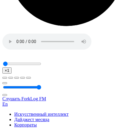
×1
Слушать ForkLog FM
En
Искусственный интеллект
Дайджест месяца
Корпораты