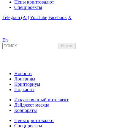
Цены криптовалют
Спецпроекты
Telegram (AI)
YouTube
Facebook
X
En
Новости
Лонгриды
Крипториум
Подкасты
Искусственный интеллект
Дайджест месяца
Корпораты
Цены криптовалют
Спецпроекты