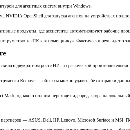
руктурой для агентных систем внутри Windows.
 NVIDIA OpenShell для запуска агентов на устройствах пользов
оративные продукты, где ассистенты автоматизируют рабочие про
 инструмента» к «ПК как помощнику». Фактически речь идет о з
re
 заявила о двукратном росте ИИ- и графической производительн
струмента Remove — объекты можно удалять без отправки данных
ct Mask, однако о полном переходе видеоредактора на локальны
партнеров — ASUS, Dell, HP, Lenovo, Microsoft Surface и MSI.
лиз данных и генерация контента выполняются локально — без п