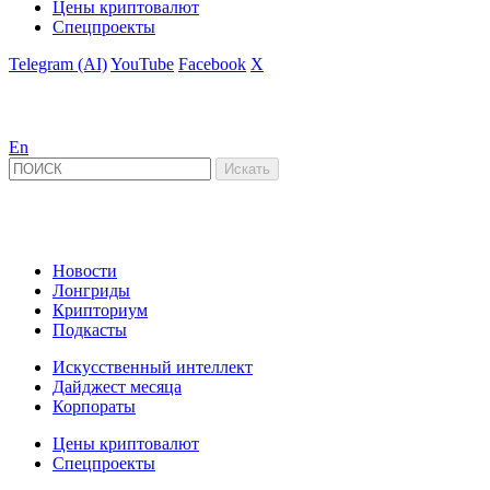
Цены криптовалют
Спецпроекты
Telegram (AI)
YouTube
Facebook
X
En
Новости
Лонгриды
Крипториум
Подкасты
Искусственный интеллект
Дайджест месяца
Корпораты
Цены криптовалют
Спецпроекты