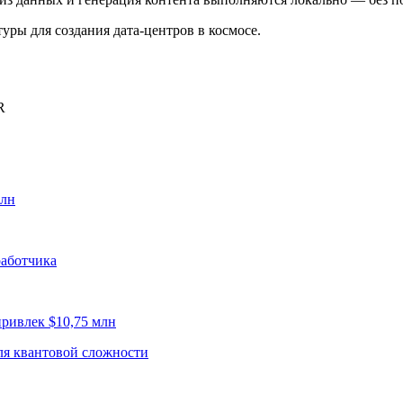
уры для создания дата-центров в космосе.
R
рлн
работчика
привлек $10,75 млн
для квантовой сложности