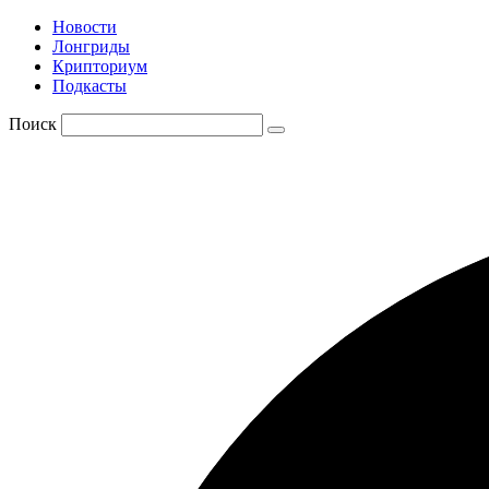
Новости
Лонгриды
Крипториум
Подкасты
Поиск