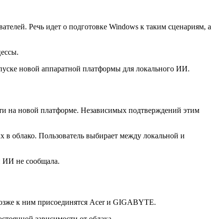
ателей. Речь идет о подготовке Windows к таким сценариям, а
цессы.
апуске новой аппаратной платформы для локального ИИ.
ости на новой платформе. Независимых подтверждений этим
 в облако. Пользователь выбирает между локальной и
й ИИ не сообщала.
 Позже к ним присоединятся Acer и GIGABYTE.
остоянной зависимости от облака.