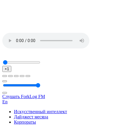
×1
Слушать ForkLog FM
En
Искусственный интеллект
Дайджест месяца
Корпораты