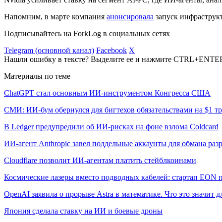
Напомним, в марте компания
анонсировала
запуск инфраструкт
Подписывайтесь на ForkLog в социальных сетях
Telegram (основной канал)
Facebook
X
Нашли ошибку в тексте? Выделите ее и нажмите CTRL+ENTE
Материалы по теме
ChatGPT стал основным ИИ-инструментом Конгресса США
СМИ: ИИ-бум обернулся для бигтехов обязательствами на $1 т
В Ledger предупредили об ИИ-рисках на фоне взлома Coldcard
ИИ-агент Anthropic завел поддельные аккаунты для обмана раз
Cloudflare позволит ИИ-агентам платить стейблкоинами
Космические лазеры вместо подводных кабелей: стартап EON 
OpenAI заявила о прорыве Astra в математике. Что это значит 
Япония сделала ставку на ИИ и боевые дроны