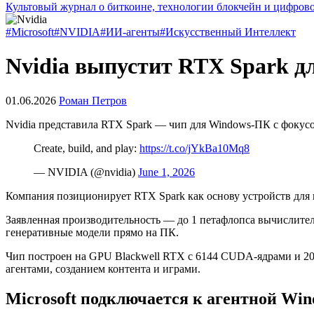
Культовый журнал о биткоине, технологии блокчейн и цифров
#Microsoft
#NVIDIA
#ИИ-агенты
#Искусственный Интеллект
Nvidia выпустит RTX Spark д
01.06.2026
Роман Петров
Nvidia представила RTX Spark — чип для Windows-ПК с фокус
Create, build, and play:
https://t.co/jYkBa10Mq8
— NVIDIA (@nvidia)
June 1, 2026
Компания позиционирует RTX Spark как основу устройств для 
Заявленная производительность — до 1 петафлопса вычислител
генеративные модели прямо на ПК.
Чип построен на GPU Blackwell RTX с 6144 CUDA-ядрами и 20-
агентами, созданием контента и играми.
Microsoft подключается к агентной Wi