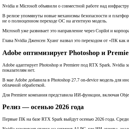
Nvidia и Microsoft объявили о совместной работе над инфраст
В релизе упомянуты новые механизмы безопасности и платформа
не о полноценном переходе ОС на агентную модель.
Microsoft уже развивает это направление через Copilot и корп
Глава Nvidia Дженсен Хуанг назвал это переходом от «ПК как
Adobe оптимизирует Photoshop и Premie
Adobe адаптирует Photoshop и Premiere под RTX Spark. Nvidia
показателям нет.
В мае Adobe добавила в Photoshop 27.7
on-device
модель для ин
облачной обработкой.
Для Premiere компания представила ИИ-функции, включая Obje
Релиз — осенью 2026 года
Первые ПК на базе RTX Spark выйдут осенью 2026 года. Среди 
Nvidia усиливает ставку на сегмент
AI-PC
, где ИИ-агенты, ана