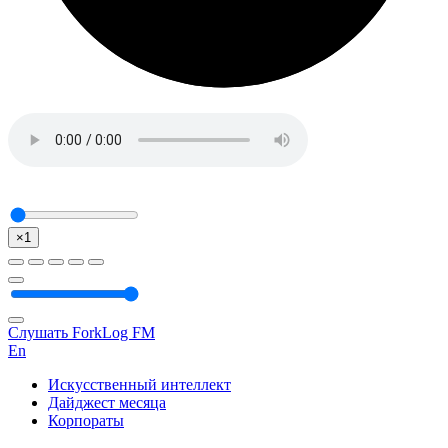
×1
Слушать ForkLog FM
En
Искусственный интеллект
Дайджест месяца
Корпораты