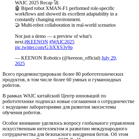
WAIC 2025 Recap 🚀
🤖 Biped robot XMAN-F1 performed role-specific
workflows and showed its excellent adaptability in a
constantly changing environment.
🤝 Multi-robot collaboration in real-world scenarios
Not just a demo — a preview of what’s
next.
#KEENON
#WAIC2025
pic.twitter.com/G3iXXS3v9p
— KEENON Robotics (@keenon_official)
July 29,
2025
Всего продемонстрировали более 80 робототехнических
продуктов, в том числе более 60 умных и гуманоидных
роботов.
В рамках WAIC китайский Центр инноваций по
робототехнике подписал новые соглашения о сотрудничестве
с ведущими лабораториями для развития экосистемы
обучения роботов.
Особое внимание уделялось вопросу глобального управления
искусственным интеллектом и развитию международного
сотрудничества для безопасного внедрения ботов. Об этом