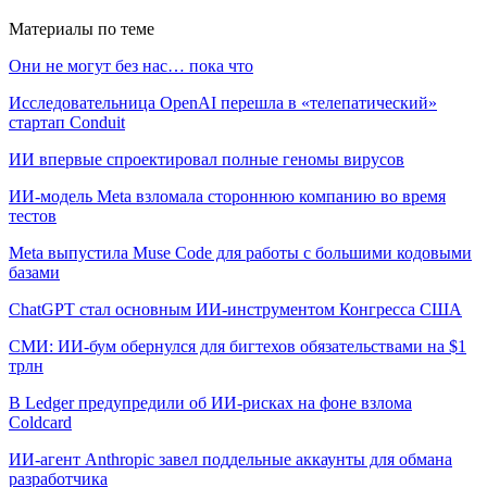
Материалы по теме
Они не могут без нас… пока что
Исследовательница OpenAI перешла в «телепатический»
стартап Conduit
ИИ впервые спроектировал полные геномы вирусов
ИИ-модель Meta взломала стороннюю компанию во время
тестов
Meta выпустила Muse Code для работы с большими кодовыми
базами
ChatGPT стал основным ИИ-инструментом Конгресса США
СМИ: ИИ-бум обернулся для бигтехов обязательствами на $1
трлн
В Ledger предупредили об ИИ-рисках на фоне взлома
Coldcard
ИИ-агент Anthropic завел поддельные аккаунты для обмана
разработчика