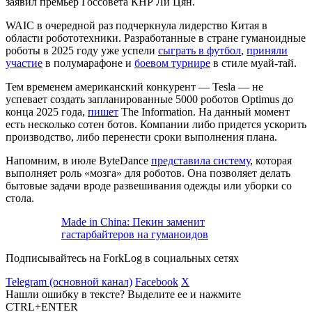
заявил премьер Госсовета КНР Ли Цян.
WAIC в очередной раз подчеркнула лидерство Китая в
области робототехники. Разработанные в стране гуманоидные
роботы в 2025 году уже успели
сыграть в футбол
,
приняли
участие
в полумарафоне и
боевом турнире
в стиле муай-тай.
Тем временем американский конкурент — Tesla — не
успевает создать запланированные 5000 роботов Optimus до
конца 2025 года,
пишет
The Information. На данный момент
есть несколько сотен ботов. Компании либо придется ускорить
производство, либо перенести сроки выполнения плана.
Напомним, в июле ByteDance
представила систему
, которая
выполняет роль «мозга» для роботов. Она позволяет делать
бытовые задачи вроде развешивания одежды или уборки со
стола.
Made in China: Пекин заменит
гастарбайтеров на гуманоидов
Подписывайтесь на ForkLog в социальных сетях
Telegram (основной канал)
Facebook
X
Нашли ошибку в тексте? Выделите ее и нажмите
CTRL+ENTER