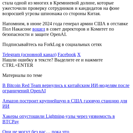
стала одной из многих в Кремниевой долине, которые
ужесточили проверку сотрудников и кандидатов на фоне
возросшей угрозы шпионажа со стороны Китая.
Напомним, в июне 2024 года генерал армии США в отставке
Пол Накасоне
вошел
в совет директоров и Комитет по
безопасности и защите OpenAI.
Подписывайтесь на ForkLog в социальных сетях
Telegram (основной канал)
Facebook
X
Нашли ошибку в тексте? Выделите ее и нажмите
CTRL+ENTER
Материалы по теме
В Bitcoin Red Team вернулись к китайским ИИ-моделям после
ограничений OpenAI
Amazon построит крупнейшую в США газовую станцию для
ИИ
Хакеры опустошили Lightning-узлы через уязвимость в
BTCPay
Они не могут без нас… пока что