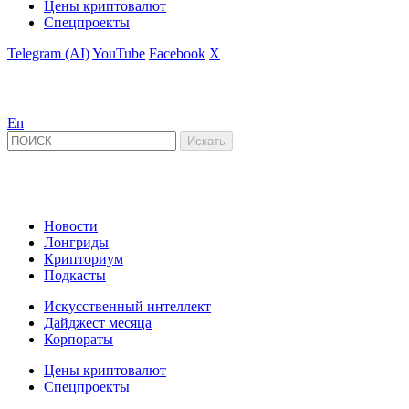
Цены криптовалют
Спецпроекты
Telegram (AI)
YouTube
Facebook
X
En
Новости
Лонгриды
Крипториум
Подкасты
Искусственный интеллект
Дайджест месяца
Корпораты
Цены криптовалют
Спецпроекты