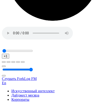
×1
Слушать ForkLog FM
En
Искусственный интеллект
Дайджест месяца
Корпораты