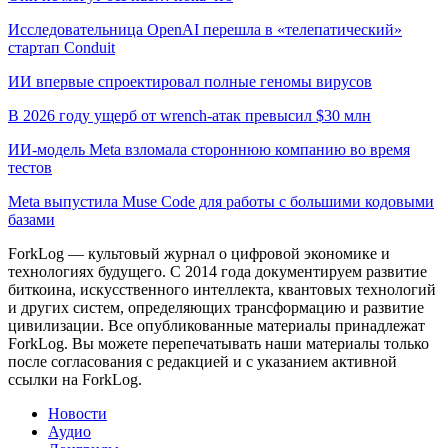
Исследовательница OpenAI перешла в «телепатический»
стартап Conduit
ИИ впервые спроектировал полные геномы вирусов
В 2026 году ущерб от wrench-атак превысил $30 млн
ИИ-модель Meta взломала стороннюю компанию во время
тестов
Meta выпустила Muse Code для работы с большими кодовыми
базами
ForkLog — культовый журнал о цифровой экономике и
технологиях будущего. С 2014 года документируем развитие
биткоина, искусственного интеллекта, квантовых технологий
и других систем, определяющих трансформацию и развитие
цивилизации.
Все опубликованные материалы принадлежат
ForkLog. Вы можете перепечатывать наши материалы только
после согласования с редакцией и с указанием активной
ссылки на ForkLog.
Новости
Аудио