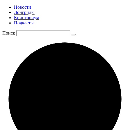
Новости
Лонгриды
Крипториум
Подкасты
Поиск