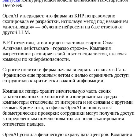
DeepSeek.
OpenAI утверждает, что фирма из КНР неправомерно
скопировала ее разработки, используя метод под названием
«дистилляция» — обучение нейросети на базе ответов от
другой
LLM
.
В FT отметили, что инцидент заставил стартап Сэма
Альтмана действовать «гораздо строже». Компания
«агрессивно» расширяет свой штат специалистов, включая
команды по кибербезопасности.
Строгие политики фирма начала внедрять в офисах в Сан-
Франциско еще прошлым летом с целью ограничить доступ
сотрудников к критически важной информации.
Компания теперь хранит значительную часть своих
запатентованных технологий в изолированных средах —
компьютеры отключены от интернета и не связаны с другими
сетями. Кроме того, в офисах OpenAI используются
биометрические проверки: сотрудники могут получить доступ
к определенным помещениям только после сканирования
отпечатков пальцев.
OpenAI усилила физическую охрану дата-центров. Компания