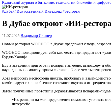
Культовый журнал о биткоине, технологии блокчейн и цифров
#Дубай
#Искусственный Интеллект
#ресторан
В Дубае откроют «ИИ-рестор
11.07.2025
Владимир Слипер
Новый ресторан WOOHOO в Дубае предложит блюда, разработ
WOOHOO позиционирует себя как место, где предлагают «ужин
Бурдж-Халифа.
Еду в заведении приготовят повара, а за меню, атмосферу и о
наук, данных о молекулярном составе и более чем тысячи реце
Хотя нейросеть неспособна нюхать, пробовать и взаимодейств
комбинирует их в необычное сочетание вкусов и ингредиентов
Затем полученные прототипы дорабатываются поварами-людьми
«Их реакции на мои предложения помогают уточнять мое
интерфейс.