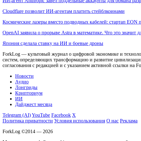
ИИ-агент Anthropic завел поддельные аккаунты для обмана раз
Cloudflare позволит ИИ-агентам платить стейблкоинами
Космические лазеры вместо подводных кабелей: стартап EON 
OpenAI заявила о прорыве Astra в математике. Что это значит 
Япония сделала ставку на ИИ и боевые дроны
ForkLog — культовый журнал о цифровой экономике и технолог
систем, определяющих трансформацию и развитие цивилизаци
согласования с редакцией и с указанием активной ссылки на Fo
Новости
Аудио
Лонгриды
Крипториум
ИИ
Дайджест месяца
Telegram (AI)
YouTube
Facebook
X
Политика приватности
Условия использования
О нас
Реклама
ForkLog ©2014 — 2026