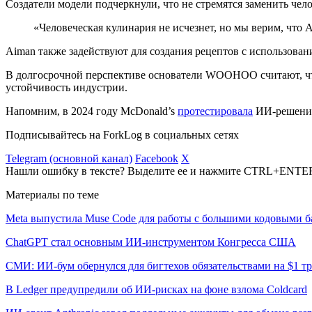
Создатели модели подчеркнули, что не стремятся заменить чел
«Человеческая кулинария не исчезнет, но мы верим, что
Aiman также задействуют для создания рецептов с использова
В долгосрочной перспективе основатели WOOHOO считают, что
устойчивость индустрии.
Напомним, в 2024 году McDonald’s
протестировала
ИИ-решение 
Подписывайтесь на ForkLog в социальных сетях
Telegram (основной канал)
Facebook
X
Нашли ошибку в тексте? Выделите ее и нажмите CTRL+ENTE
Материалы по теме
Meta выпустила Muse Code для работы с большими кодовыми б
ChatGPT стал основным ИИ-инструментом Конгресса США
СМИ: ИИ-бум обернулся для бигтехов обязательствами на $1 т
В Ledger предупредили об ИИ-рисках на фоне взлома Coldcard