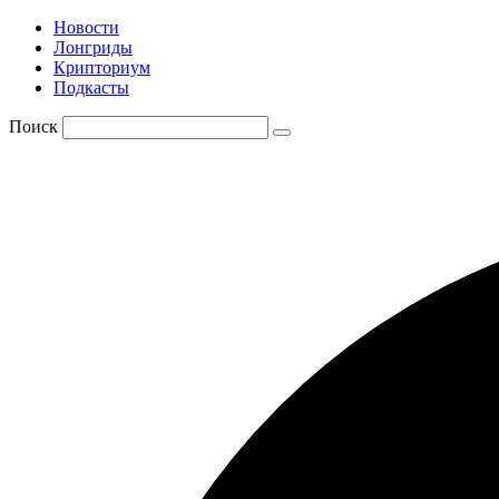
Новости
Лонгриды
Крипториум
Подкасты
Поиск