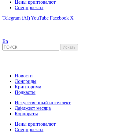
Цены криптовалют
Спецпроекты
Telegram (AI)
YouTube
Facebook
X
En
Новости
Лонгриды
Крипториум
Подкасты
Искусственный интеллект
Дайджест месяца
Корпораты
Цены криптовалют
Спецпроекты