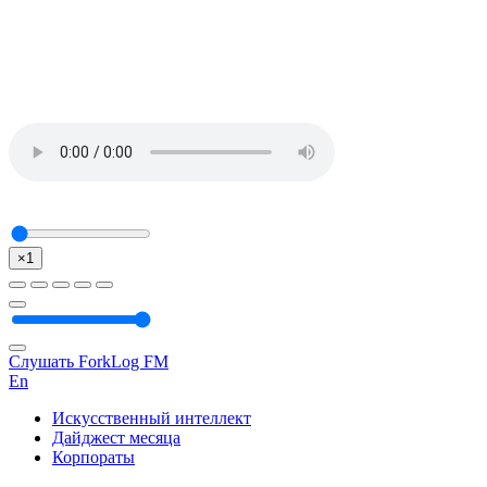
×1
Слушать ForkLog FM
En
Искусственный интеллект
Дайджест месяца
Корпораты