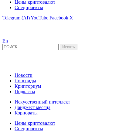
Цены криптовалют
Спецпроекты
Telegram (AI)
YouTube
Facebook
X
En
Новости
Лонгриды
Крипториум
Подкасты
Искусственный интеллект
Дайджест месяца
Корпораты
Цены криптовалют
Спецпроекты