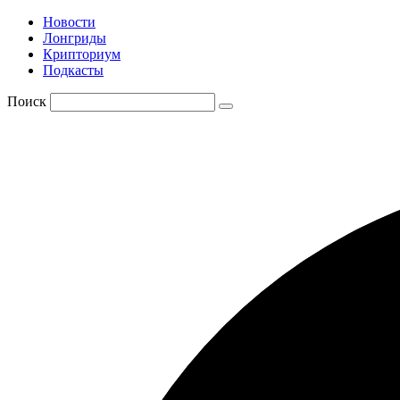
Новости
Лонгриды
Крипториум
Подкасты
Поиск