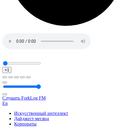
×1
Слушать ForkLog FM
En
Искусственный интеллект
Дайджест месяца
Корпораты