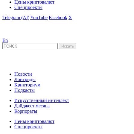
Цены криптовалют
Спецпроекты
Telegram (AI)
YouTube
Facebook
X
En
Новости
Лонгриды
Крипториум
Подкасты
Искусственный интеллект
Дайджест месяца
Корпораты
Цены криптовалют
Спецпроекты