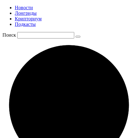
Новости
Лонгриды
Крипториум
Подкасты
Поиск