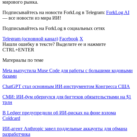
мирового рынка.
Подписывайтесь на новости ForkLog в Telegram:
ForkLog AI
— все новости из мира ИИ!
Подписывайтесь на ForkLog в социальных сетях
Telegram (основной канал)
Facebook
X
Нашли ошибку в тексте? Выделите ее и нажмите
CTRL+ENTER
Материалы по теме
Meta выпустила Muse Code для работы с большими кодовыми
базами
ChatGPT стал основным ИИ-инструментом Конгресса США
СМИ: ИИ-бум обернулся для бигтехов обязательствами на $1
трлн
В Ledger предупредили об ИИ-рисках на фоне взлома
Coldcard
ИИ-агент Anthropic завел поддельные аккаунты для обмана
разработчика