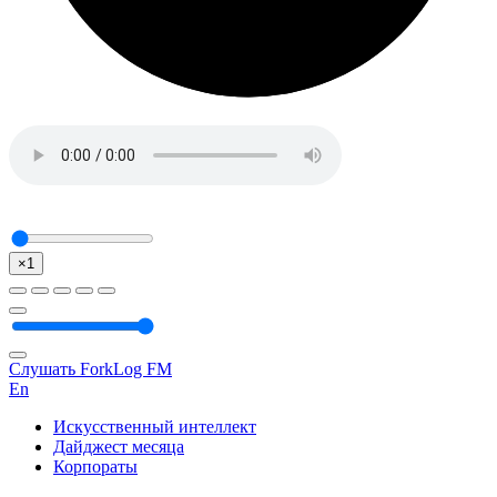
×1
Слушать ForkLog FM
En
Искусственный интеллект
Дайджест месяца
Корпораты