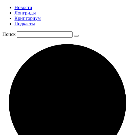
Новости
Лонгриды
Крипториум
Подкасты
Поиск