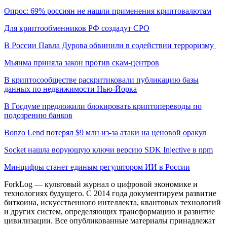
Опрос: 69% россиян не нашли применения криптовалютам
Для криптообменников РФ создадут СРО
В России Павла Дурова обвинили в содействии терроризму
Мьянма приняла закон против скам-центров
В криптосообществе раскритиковали публикацию базы
данных по недвижимости Нью-Йорка
В Госдуме предложили блокировать криптопереводы по
подозрению банков
Bonzo Lend потерял $9 млн из-за атаки на ценовой оракул
Socket нашла ворующую ключи версию SDK Injective в npm
Минцифры станет единым регулятором ИИ в России
ForkLog — культовый журнал о цифровой экономике и
технологиях будущего. С 2014 года документируем развитие
биткоина, искусственного интеллекта, квантовых технологий
и других систем, определяющих трансформацию и развитие
цивилизации.
Все опубликованные материалы принадлежат