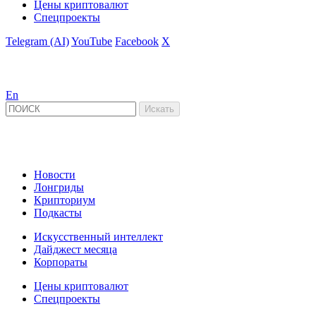
Цены криптовалют
Спецпроекты
Telegram (AI)
YouTube
Facebook
X
En
Новости
Лонгриды
Крипториум
Подкасты
Искусственный интеллект
Дайджест месяца
Корпораты
Цены криптовалют
Спецпроекты