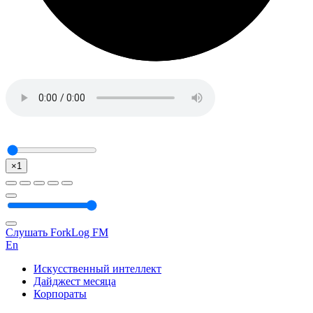
×1
Слушать ForkLog FM
En
Искусственный интеллект
Дайджест месяца
Корпораты