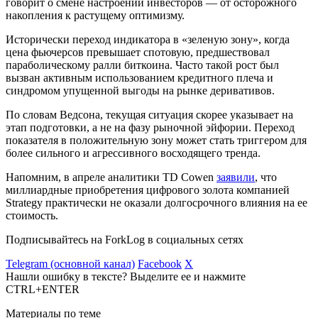
говорит о смене настроений инвесторов — от осторожного
накопления к растущему оптимизму.
Исторически переход индикатора в «зеленую зону», когда
цена фьючерсов превышает спотовую, предшествовал
параболическому ралли биткоина. Часто такой рост был
вызван активным использованием кредитного плеча и
синдромом упущенной выгоды на рынке деривативов.
По словам Ведсона, текущая ситуация скорее указывает на
этап подготовки, а не на фазу рыночной эйфории. Переход
показателя в положительную зону может стать триггером для
более сильного и агрессивного восходящего тренда.
Напомним, в апреле аналитики TD Cowen
заявили
, что
миллиардные приобретения цифрового золота компанией
Strategy практически не оказали долгосрочного влияния на ее
стоимость.
Подписывайтесь на ForkLog в социальных сетях
Telegram (основной канал)
Facebook
X
Нашли ошибку в тексте? Выделите ее и нажмите
CTRL+ENTER
Материалы по теме