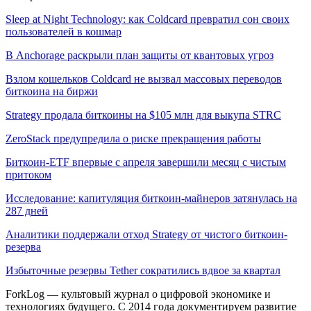
Sleep at Night Technology: как Coldcard превратил сон своих
пользователей в кошмар
В Anchorage раскрыли план защиты от квантовых угроз
Взлом кошельков Coldcard не вызвал массовых переводов
биткоина на биржи
Strategy продала биткоины на $105 млн для выкупа STRC
ZeroStack предупредила о риске прекращения работы
Биткоин-ETF впервые с апреля завершили месяц с чистым
притоком
Исследование: капитуляция биткоин-майнеров затянулась на
287 дней
Аналитики поддержали отход Strategy от чистого биткоин-
резерва
Избыточные резервы Tether сократились вдвое за квартал
ForkLog — культовый журнал о цифровой экономике и
технологиях будущего. С 2014 года документируем развитие