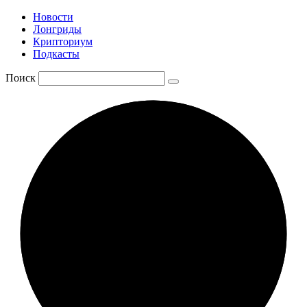
Новости
Лонгриды
Крипториум
Подкасты
Поиск