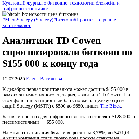
Культовый журнал о биткоине, технологии блокчейн и
цифровой экономике.
#MicroStrategy (Strategy)
#Биткоин
#Прогнозы о рынке
криптовалют
Аналитики TD Cowen
спрогнозировали биткоин по
$155 000 к концу года
15.07.2025
Елена Васильева
К декабрю первая криптовалюта может достичь $155 000 в
рамках оптимистичного сценария, заявили в TD Cowen. На
этом фоне инвестиционный банк повысил целевую цену
акций Strategy (MSTR) с $590 до $680, пишет
The Block
.
Базовый прогноз для цифрового золота составляет $128 000, а
пессимистичный — $55 000.
На момент написания бумаги выросли на 3,78%, до $451,01.
Акции компании стали своего рода прокси-ставкой на