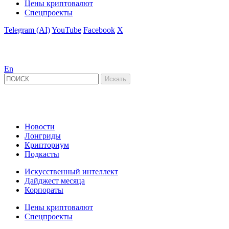
Цены криптовалют
Спецпроекты
Telegram (AI)
YouTube
Facebook
X
En
Новости
Лонгриды
Крипториум
Подкасты
Искусственный интеллект
Дайджест месяца
Корпораты
Цены криптовалют
Спецпроекты