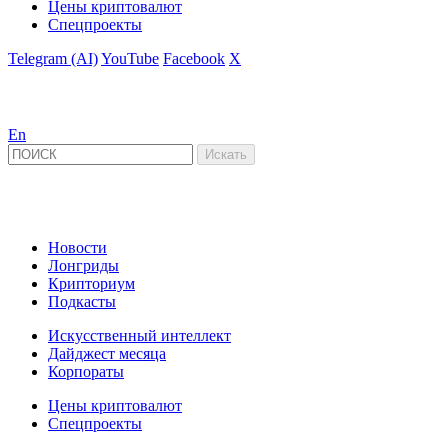
Цены криптовалют
Спецпроекты
Telegram (AI)
YouTube
Facebook
X
En
Новости
Лонгриды
Крипториум
Подкасты
Искусственный интеллект
Дайджест месяца
Корпораты
Цены криптовалют
Спецпроекты