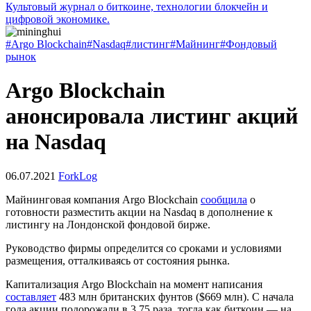
Культовый журнал о биткоине, технологии блокчейн и
цифровой экономике.
#Argo Blockchain
#Nasdaq
#листинг
#Майнинг
#Фондовый
рынок
Argo Blockchain
анонсировала листинг акций
на Nasdaq
06.07.2021
ForkLog
Майнинговая компания Argo Blockchain
сообщила
о
готовности разместить акции на Nasdaq в дополнение к
листингу на Лондонской фондовой бирже.
Руководство фирмы определится со сроками и условиями
размещения, отталкиваясь от состояния рынка.
Капитализация Argo Blockchain на момент написания
составляет
483 млн британских фунтов ($669 млн). С начала
года акции подорожали в 3,75 раза, тогда как биткоин — на