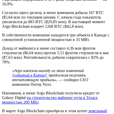
16,9%.
Согласно пресс-релизу, в июне компания добыла 167 BTC
($5,64 млн по текущим ценам). С начала года показатель
увеличился до 883 BTC ($29,85 млн). В настоящий момент
Argo Blockchain владеет 1268 BTC ($42,8 млн).
В собственности компании находится три объекта в Канаде с
совокупной установленной мощностью в 35 МВт.
Доход от майнинга в июне составил 4,36 млн фунтов
стерлингов ($6,04 млн) против 5,51 фунтов стерлингов в мае
($7,63 млн). Рентабельность добычи сократилась с 82% до
78%.
«Argo извлекла выгоду из этих изменений
[
событий в Китае
], продолжая получать
впечатляющую прибыль»
, — сообщил CEO
компании Питер Уолл.
Напомним, в июне Argo Blockchain получила кредит от
Galaxy Digital
на строительство майнинг-пула в Техасе
мощностью 200 МВт
.
В марте Argo Blockchain приобрела в этом штате
земельный