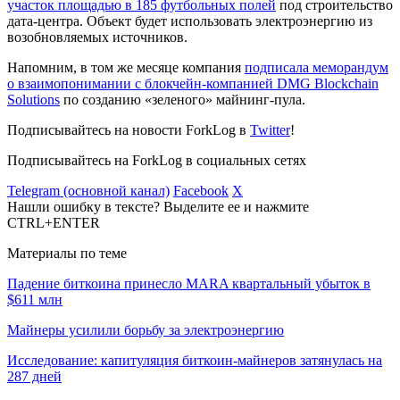
участок площадью в 185 футбольных полей
под строительство
дата-центра. Объект будет использовать электроэнергию из
возобновляемых источников.
Напомним, в том же месяце компания
подписала меморандум
о взаимопонимании с блокчейн-компанией DMG Blockchain
Solutions
по созданию «зеленого» майнинг-пула.
Подписывайтесь на новости ForkLog в
Twitter
!
Подписывайтесь на ForkLog в социальных сетях
Telegram (основной канал)
Facebook
X
Нашли ошибку в тексте? Выделите ее и нажмите
CTRL+ENTER
Материалы по теме
Падение биткоина принесло MARA квартальный убыток в
$611 млн
Майнеры усилили борьбу за электроэнергию
Исследование: капитуляция биткоин-майнеров затянулась на
287 дней