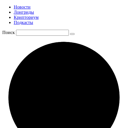
Новости
Лонгриды
Крипториум
Подкасты
Поиск