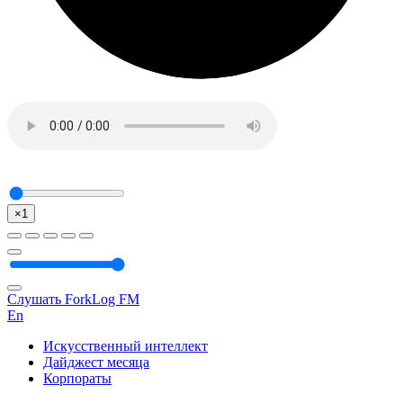
×1
Слушать ForkLog FM
En
Искусственный интеллект
Дайджест месяца
Корпораты