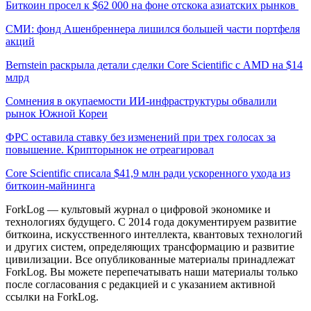
Биткоин просел к $62 000 на фоне отскока азиатских рынков
СМИ: фонд Ашенбреннера лишился большей части портфеля
акций
Bernstein раскрыла детали сделки Core Scientific с AMD на $14
млрд
Сомнения в окупаемости ИИ-инфраструктуры обвалили
рынок Южной Кореи
ФРС оставила ставку без изменений при трех голосах за
повышение. Крипторынок не отреагировал
Core Scientific списала $41,9 млн ради ускоренного ухода из
биткоин-майнинга
ForkLog — культовый журнал о цифровой экономике и
технологиях будущего. С 2014 года документируем развитие
биткоина, искусственного интеллекта, квантовых технологий
и других систем, определяющих трансформацию и развитие
цивилизации.
Все опубликованные материалы принадлежат
ForkLog. Вы можете перепечатывать наши материалы только
после согласования с редакцией и с указанием активной
ссылки на ForkLog.