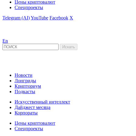
Цены криптовалют
Спецпроекты
Telegram (AI)
YouTube
Facebook
X
En
Новости
Лонгриды
Крипториум
Подкасты
Искусственный интеллект
Дайджест месяца
Корпораты
Цены криптовалют
Спецпроекты