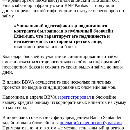
— кредиторами также выступили японский Mitsubishi UFJ
Financial Group и французский BNP Paribas — получили
доступ к релевантной информации о статусе переговоров по
займу.
«Уникальный идентификатор подписанного
контракта был записан в публичный блокчейн
Ethereum, что гарантирует его подлинность и
неизменяемость со стороны третьих лиц»,
—
отметили представители банка.
Благодаря блокчейну участники синдицированного займа
смогли отказаться от дорогостоящего обмена информацией
посредством факса и сократить сроки выдачи займа до пары
дней.
В планах BBVA осуществить еще несколько пилотных
проектов по выдаче синдицированных блокчейн-займов.
Напомним, в апреле BBVA
зарегистрировал
в блокчейне
выдачу кредита одному из корпоративных клиентов на сумму
75 млн евро.
В июне банк совместно с финучреждением Banco Santander
задействовали блокчейн для
операций с ценными бумагами
.
Примечательно, что в этом же месяце генеральный директор