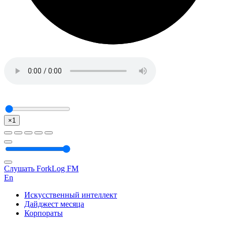
×1
Слушать ForkLog FM
En
Искусственный интеллект
Дайджест месяца
Корпораты