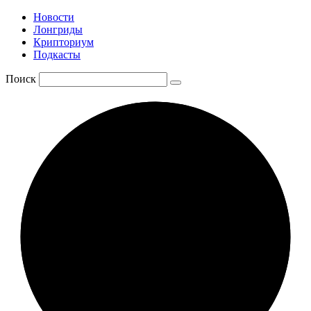
Новости
Лонгриды
Крипториум
Подкасты
Поиск