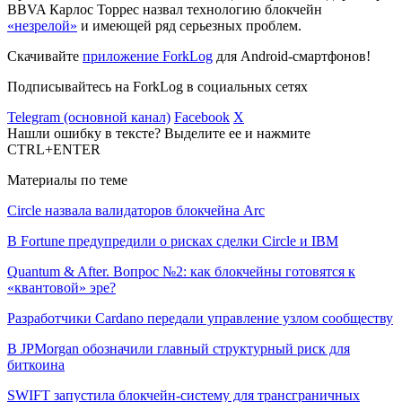
BBVA Карлос Торрес назвал технологию блокчейн
«незрелой»
и имеющей ряд серьезных проблем.
Скачивайте
приложение ForkLog
для Android-смартфонов!
Подписывайтесь на ForkLog в социальных сетях
Telegram (основной канал)
Facebook
X
Нашли ошибку в тексте? Выделите ее и нажмите
CTRL+ENTER
Материалы по теме
Circle назвала валидаторов блокчейна Arc
В Fortune предупредили о рисках сделки Circle и IBM
Quantum & After. Вопрос №2: как блокчейны готовятся к
«квантовой» эре?
Разработчики Cardano передали управление узлом сообществу
В JPMorgan обозначили главный структурный риск для
биткоина
SWIFT запустила блокчейн-систему для трансграничных