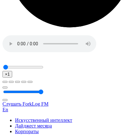
×1
Слушать ForkLog FM
En
Искусственный интеллект
Дайджест месяца
Корпораты