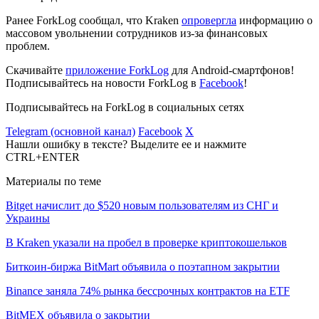
Ранее ForkLog сообщал, что Kraken
опровергла
информацию о
массовом увольнении сотрудников из-за финансовых
проблем.
Скачивайте
приложение ForkLog
для Android-смартфонов!
Подписывайтесь на новости ForkLog в
Facebook
!
Подписывайтесь на ForkLog в социальных сетях
Telegram (основной канал)
Facebook
X
Нашли ошибку в тексте? Выделите ее и нажмите
CTRL+ENTER
Материалы по теме
Bitget начислит до $520 новым пользователям из СНГ и
Украины
В Kraken указали на пробел в проверке криптокошельков
Биткоин-биржа BitMart объявила о поэтапном закрытии
Binance заняла 74% рынка бессрочных контрактов на ETF
BitMEX объявила о закрытии