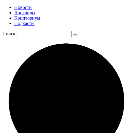
Новости
Лонгриды
Крипториум
Подкасты
Поиск