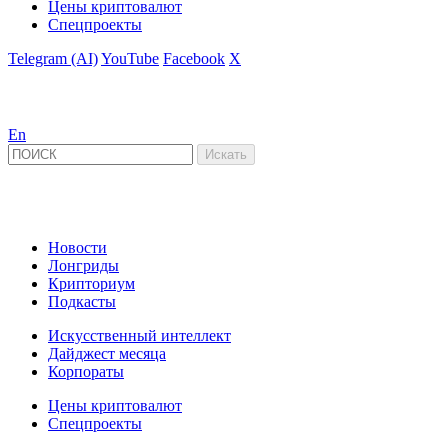
Цены криптовалют
Спецпроекты
Telegram (AI)
YouTube
Facebook
X
En
Новости
Лонгриды
Крипториум
Подкасты
Искусственный интеллект
Дайджест месяца
Корпораты
Цены криптовалют
Спецпроекты