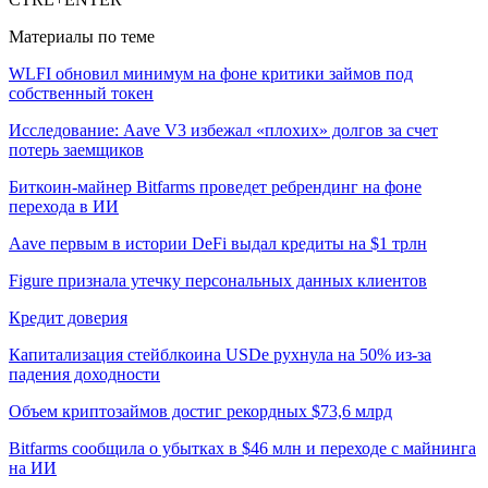
Материалы по теме
WLFI обновил минимум на фоне критики займов под
собственный токен
Исследование: Aave V3 избежал «плохих» долгов за счет
потерь заемщиков
Биткоин-майнер Bitfarms проведет ребрендинг на фоне
перехода в ИИ
Aave первым в истории DeFi выдал кредиты на $1 трлн
Figure признала утечку персональных данных клиентов
Кредит доверия
Капитализация стейблкоина USDe рухнула на 50% из-за
падения доходности
Объем криптозаймов достиг рекордных $73,6 млрд
Bitfarms сообщила о убытках в $46 млн и переходе с майнинга
на ИИ