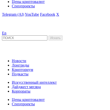
Цены криптовалют
Спецпроекты
Telegram (AI)
YouTube
Facebook
X
En
Новости
Лонгриды
Крипториум
Подкасты
Искусственный интеллект
Дайджест месяца
Корпораты
Цены криптовалют
Спецпроекты