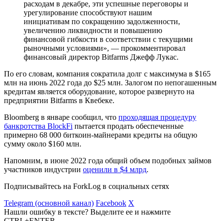
расходам в декабре, эти успешные переговоры и
урегулирование способствуют нашим
инициативам по сокращению задолженности,
увеличению ликвидности и повышению
финансовой гибкости в соответствии с текущими
рыночными условиями», — прокомментировал
финансовый директор Bitfarms Джефф Лукас.
По его словам, компания сократила долг с максимума в $165
млн на июнь 2022 года до $25 млн. Залогом по непогашенным
кредитам является оборудование, которое развернуто на
предприятии Bitfarms в Квебеке.
Bloomberg в январе сообщил, что
проходящая процедуру
банкротства BlockFi
пытается продать обеспеченные
примерно 68 000 биткоин-майнерами кредиты на общую
сумму около $160 млн.
Напомним, в июне 2022 года общий объем подобных займов
участников индустрии
оценили в $4 млрд
.
Подписывайтесь на ForkLog в социальных сетях
Telegram (основной канал)
Facebook
X
Нашли ошибку в тексте? Выделите ее и нажмите
CTRL+ENTER