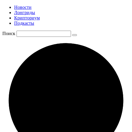
Новости
Лонгриды
Крипториум
Подкасты
Поиск