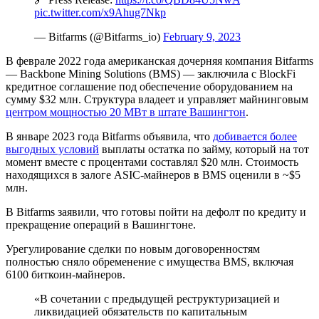
pic.twitter.com/x9Ahug7Nkp
— Bitfarms (@Bitfarms_io)
February 9, 2023
В феврале 2022 года американская дочерняя компания Bitfarms
— Backbone Mining Solutions (BMS) — заключила с BlockFi
кредитное соглашение под обеспечение оборудованием на
сумму $32 млн. Структура владеет и управляет майнинговым
центром мощностью 20 МВт в штате Вашингтон
.
В январе 2023 года Bitfarms объявила, что
добивается более
выгодных условий
выплаты остатка по займу, который на тот
момент вместе с процентами составлял $20 млн. Стоимость
находящихся в залоге ASIC-майнеров в BMS оценили в ~$5
млн.
В Bitfarms заявили, что готовы пойти на дефолт по кредиту и
прекращение операций в Вашингтоне.
Урегулирование сделки по новым договоренностям
полностью сняло обременение с имущества BMS, включая
6100 биткоин-майнеров.
«В сочетании с предыдущей реструктуризацией и
ликвидацией обязательств по капитальным