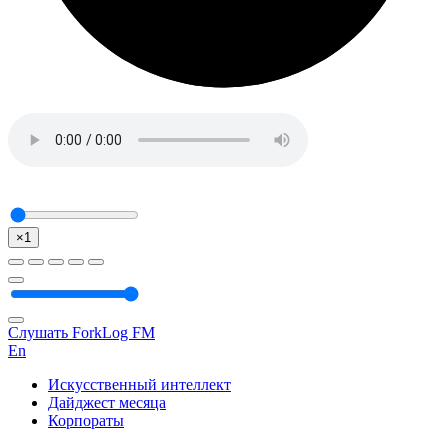
×1
Слушать ForkLog FM
En
Искусственный интеллект
Дайджест месяца
Корпораты