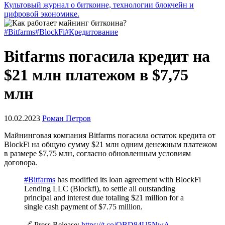
Культовый журнал о биткоине, технологии блокчейн и
цифровой экономике.
#Bitfarms
#BlockFi
#Кредитование
Bitfarms погасила кредит на
$21 млн платежом в $7,75
млн
10.02.2023
Роман Петров
Майнинговая компания Bitfarms погасила остаток кредита от
BlockFi на общую сумму $21 млн одним денежным платежом
в размере $7,75 млн, согласно обновленным условиям
договора.
#Bitfarms
has modified its loan agreement with BlockFi
Lending LLC (Blockfi), to settle all outstanding
principal and interest due totaling $21 million for a
single cash payment of $7.75 million.
🔗 Press Release:
https://t.co/QBD84U5NwA