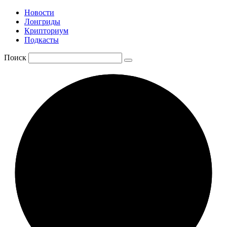
Новости
Лонгриды
Крипториум
Подкасты
Поиск