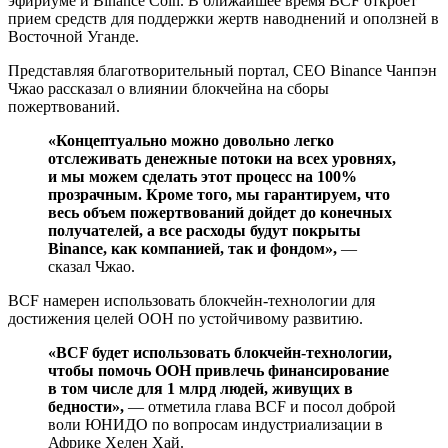
эфириуме и Binance Coin. В ближайшее время BCF откроет
прием средств для поддержки жертв наводнений и оползней в
Восточной Уганде.
Представляя благотворительный портал, СЕО Binance Чанпэн
Чжао рассказал о влиянии блокчейна на сборы
пожертвований.
«Концептуально можно довольно легко
отслеживать денежные потоки на всех уровнях,
и мы можем сделать этот процесс на 100%
прозрачным. Кроме того, мы гарантируем, что
весь объем пожертвований дойдет до конечных
получателей, а все расходы будут покрыты
Binance, как компанией, так и фондом»,
—
сказал Чжао.
BCF намерен использовать блокчейн-технологии для
достижения целей ООН по устойчивому развитию.
«BCF будет использовать блокчейн-технологии,
чтобы помочь ООН привлечь финансирование
в том числе для 1 млрд людей, живущих в
бедности»,
— отметила глава BCF и посол доброй
воли ЮНИДО по вопросам индустриализации в
Африке Хелен Хай.