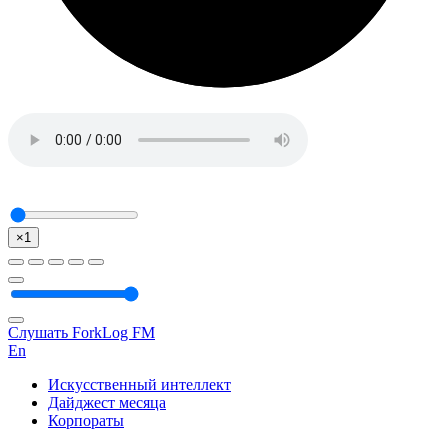
×1
Слушать ForkLog FM
En
Искусственный интеллект
Дайджест месяца
Корпораты