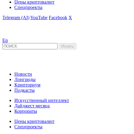
Цены криптовалют
Спецпроекты
Telegram (AI)
YouTube
Facebook
X
En
Новости
Лонгриды
Крипториум
Подкасты
Искусственный интеллект
Дайджест месяца
Корпораты
Цены криптовалют
Спецпроекты