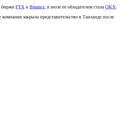
и биржи
FTX
и
Binance
, в июле ее обладателем стала
OKX
.
е компания закрыла представительство в Таиланде после