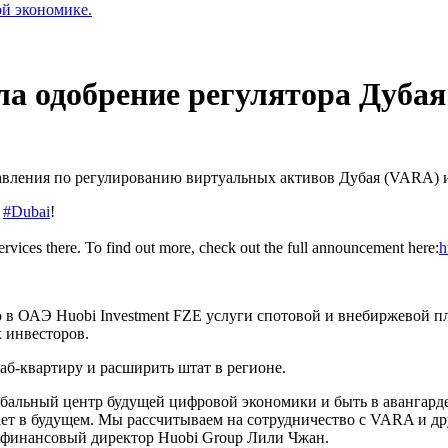
ой экономике.
а одобрение регулятора Дубая
авления по регулированию виртуальных активов Дубая (VARA) и
n
#Dubai
!
ervices there. To find out more, check out the full announcement here:
h
 в ОАЭ Huobi Investment FZE услуги спотовой и внебиржевой 
 инвесторов.
аб-квартиру и расширить штат в регионе.
лобальный центр будущей цифровой экономики и быть в авангар
гает в будущем. Мы рассчитываем на сотрудничество с VARA и 
 финансовый директор Huobi Group Лили Чжан.