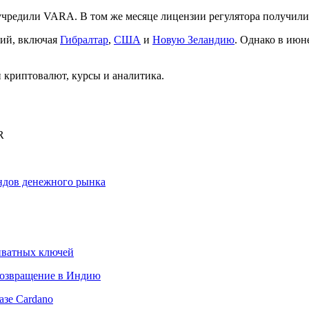
учредили VARA. В том же месяце лицензии регулятора получил
ций, включая
Гибралтар
,
США
и
Новую Зеландию
. Однако в июн
криптовалют, курсы и аналитика.
R
ондов денежного рынка
риватных ключей
возвращение в Индию
азе Cardano