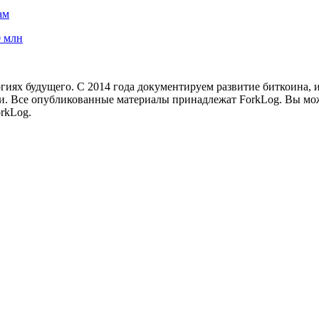
ам
0 млн
иях будущего. С 2014 года документируем развитие биткоина, 
и.
Все опубликованные материалы принадлежат ForkLog. Вы мож
rkLog.