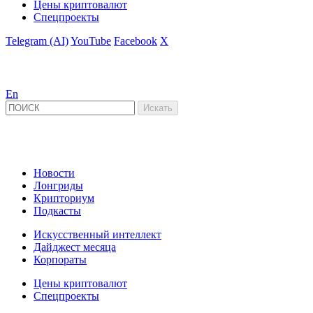
Цены криптовалют
Спецпроекты
Telegram (AI)
YouTube
Facebook
X
En
Новости
Лонгриды
Крипториум
Подкасты
Искусственный интеллект
Дайджест месяца
Корпораты
Цены криптовалют
Спецпроекты