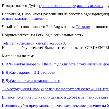
В марте власти Дубая
приняли закон о виртуальных активах
и 
Напомним, Huobi имеет разрешения на работу в ряде юрисдик
отзыва властями лицензии
.
Читайте биткоин-новости ForkLog в нашем
Telegram
— новости 
Подписывайтесь на ForkLog в социальных сетях
Telegram (основной канал)
Facebook
X
Нашли ошибку в тексте? Выделите ее и нажмите CTRL+ENTE
Материалы по теме
В BNP Paribas выбрали Ethereum для пилота с токенизацией ф
В Дубае откроют «ИИ-ресторан»
В Дубае испытали летающее такси
Экс-сотрудники Huobi украли у пользователей более 40 000 п
Binance получила полную лицензию в Дубае и запланировала 
Полиция Дубая представила криминалистическое решение на б