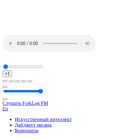
×1
Слушать ForkLog FM
En
Искусственный интеллект
Дайджест месяца
Корпораты