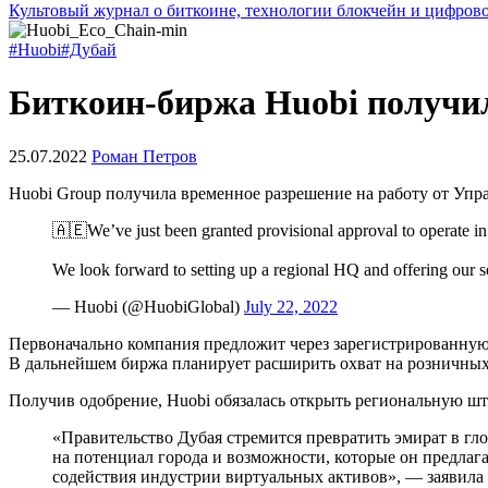
Культовый журнал о биткоине, технологии блокчейн и цифров
#Huobi
#Дубай
Биткоин-биржа Huobi получил
25.07.2022
Роман Петров
Huobi Group получила временное разрешение на работу от Упр
🇦🇪We’ve just been granted provisional approval to operate i
We look forward to setting up a regional HQ and offering our s
— Huobi (@HuobiGlobal)
July 22, 2022
Первоначально компания предложит через зарегистрированную
В дальнейшем биржа планирует расширить охват на розничных
Получив одобрение, Huobi обязалась открыть региональную шт
«Правительство Дубая стремится превратить эмират в г
на потенциал города и возможности, которые он предла
содействия индустрии виртуальных активов», — заявила