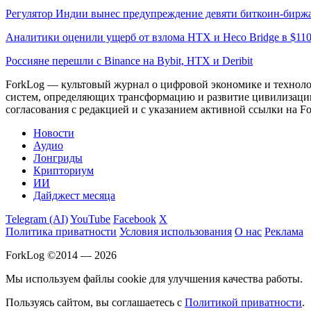
Регулятор Индии вынес предупреждение девяти биткоин-бирж
Аналитики оценили ущерб от взлома HTX и Heco Bridge в $11
Россияне перешли с Binance на Bybit, HTX и Deribit
ForkLog — культовый журнал о цифровой экономике и технолог
систем, определяющих трансформацию и развитие цивилизаци
согласования с редакцией и с указанием активной ссылки на Fo
Новости
Аудио
Лонгриды
Крипториум
ИИ
Дайджест месяца
Telegram (AI)
YouTube
Facebook
X
Политика приватности
Условия использования
О нас
Реклама
ForkLog ©2014 — 2026
Мы используем файлы cookie для улучшения качества работы.
Пользуясь сайтом, вы соглашаетесь с
Политикой приватности
.