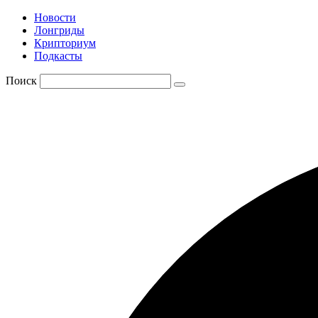
Новости
Лонгриды
Крипториум
Подкасты
Поиск