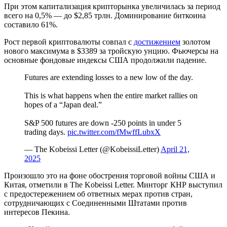
При этом капитализация крипторынка увеличилась за период
всего на 0,5% — до $2,85 трлн. Доминирование биткоина
составило 61%.
Рост первой криптовалюты совпал с
достижением
золотом
нового максимума в $3389 за тройскую унцию. Фьючерсы на
основные фондовые индексы США продолжили падение.
Futures are extending losses to a new low of the day.
This is what happens when the entire market rallies on
hopes of a “Japan deal.”
S&P 500 futures are down -250 points in under 5
trading days.
pic.twitter.com/fMwffLubxX
— The Kobeissi Letter (@KobeissiLetter)
April 21,
2025
Произошло это на фоне обострения торговой войны США и
Китая, отметили в The Kobeissi Letter. Минторг КНР выступил
с предостережением об ответных мерах против стран,
сотрудничающих с Соединенными Штатами против
интересов Пекина.