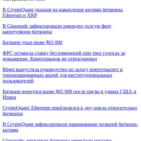
В CryptoQuant указали на накопление китами биткоина,
Ethereum и XRP
В Glassnode зафиксировали рекордно долгую фазу
капитуляции биткоина
Биткоин упал ниже $63 000
ФРС оставила ставку без изменений при трех голосах за
повышение. Крипторынок не отреагировал
Bitget выпустила руководство по залогу криптовалют и
токенизированных акций для институциональных
пользователей
Биткоин вернулся выше $65 000 после паузы в ударах США и
Ирана
CryptoQuant: Ethereum приблизился к дну цикла относительно
биткоина
В CryptoQuant зафиксировали наращивание позиций биткоин-
китами
Glassnode: держатели биткоина перестали массово