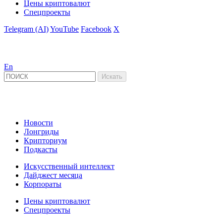
Цены криптовалют
Спецпроекты
Telegram (AI)
YouTube
Facebook
X
En
Новости
Лонгриды
Крипториум
Подкасты
Искусственный интеллект
Дайджест месяца
Корпораты
Цены криптовалют
Спецпроекты