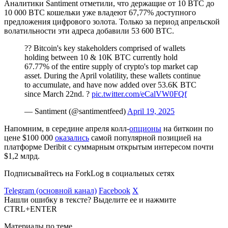
Аналитики Santiment отметили, что держащие от 10 BTC до
10 000 BTC кошельки уже владеют 67,77% доступного
предложения цифрового золота. Только за период апрельской
волатильности эти адреса добавили 53 600 BTC.
?? Bitcoin's key stakeholders comprised of wallets
holding between 10 & 10K BTC currently hold
67.77% of the entire supply of crypto's top market cap
asset. During the April volatility, these wallets continue
to accumulate, and have now added over 53.6K BTC
since March 22nd. ?
pic.twitter.com/eCalVW0FQf
— Santiment (@santimentfeed)
April 19, 2025
Напомним, в середине апреля колл-
опционы
на биткоин по
цене $100 000
оказались
самой популярной позицией на
платформе Deribit с суммарным открытым интересом почти
$1,2 млрд.
Подписывайтесь на ForkLog в социальных сетях
Telegram (основной канал)
Facebook
X
Нашли ошибку в тексте? Выделите ее и нажмите
CTRL+ENTER
Материалы по теме