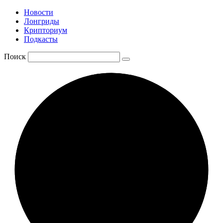
Новости
Лонгриды
Крипториум
Подкасты
Поиск