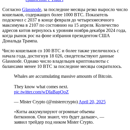
Согласно
Glassnode
, за последние месяцы резко выросло число
кошельков, содержащих более 1000 BTC. Показатель
подскочил с 2037 в конце февраля до четырехмесячного
максимума в 2107 по состоянию на 15 апреля. Количество
адресов китов вернулось к уровням ноября-декабря 2024 года,
когда рынок рос на фоне избрания президентом США
Дональда Трампа.
Число кошельков со 100 BTC и более также увеличилось с
начала года, достигнув 18 026, свидетельствуют данные
Glassnode. Однако число владельцев криптовалюты с
балансами менее 10 BTC за последние месяцы сократилось.
Whales are accumulating massive amounts of Bitcoin.
They know what comes next.
pic.twitter.com/wDIaBapOoZ
— Mister Crypto (@misterrcrypto)
April 20, 2025
«Киты аккумулируют огромные объемы
биткоинов. Они знают, что будет дальше», —
заявил трейдер под ником Mister Crypto.