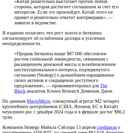
«Китай решительно выступает против любой
стороны, которая достигнет соглашения за счет его
интересов. Если это произойдет, Китай этого не
примет и решительно ответит контрмерами», —
заявили в ведомстве.
В издании полагают, что рост золота и биткоина
сигнализирует об ослаблении доллара и усилении
неопределенности.
«Прорыв биткоина выше $87 000 обусловлен
ростом глобальной ликвидности, связанным с
расширением денежной массы и возобновлением
институционального интереса, подчеркнутого
сигналами [Strategy] о дальнейшем наращивании
своих активов и сокращении доступного
предложения», — прокомментировал для
The
Block
аналитик Kronos Research Доминик Джон.
По данным
MacroMicro
, совокупный
агрегат М2
четырех
крупнейших центробанков (США, Япония, ЕС и Китай)
неуклонно рос c декабря 2024 года и в феврале достиг $90,2
трлн.
Компания Strategy Майкла Сэйлора 13 апреля
сообщила
о
приобретении 3459 BTC по средней цене $82 618. Биткоин-