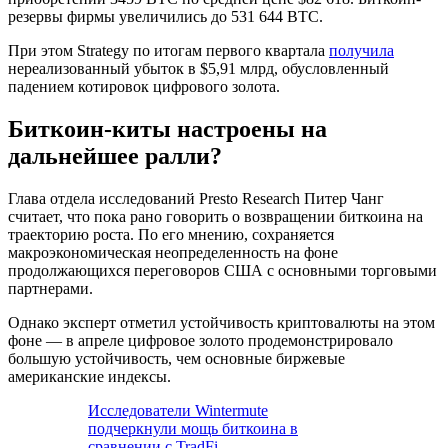
резервы фирмы увеличились до 531 644 BTC.
При этом Strategy по итогам первого квартала
получила
нереализованный убыток в $5,91 млрд, обусловленный
падением котировок цифрового золота.
Биткоин-киты настроены на
дальнейшее ралли?
Глава отдела исследований Presto Research Питер Чанг
считает, что пока рано говорить о возвращении биткоина на
траекторию роста. По его мнению, сохраняется
макроэкономическая неопределенность на фоне
продолжающихся переговоров США с основными торговыми
партнерами.
Однако эксперт отметил устойчивость криптовалюты на этом
фоне — в апреле цифровое золото продемонстрировало
большую устойчивость, чем основные биржевые
американские индексы.
Исследователи Wintermute
подчеркнули мощь биткоина в
сравнении с TradFi