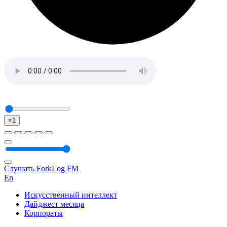
×1
Слушать ForkLog FM
En
Искусственный интеллект
Дайджест месяца
Корпораты