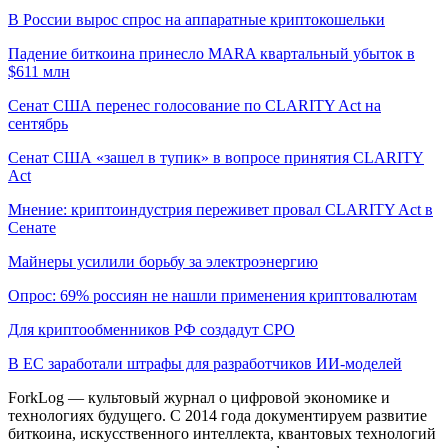
В России вырос спрос на аппаратные криптокошельки
Падение биткоина принесло MARA квартальный убыток в
$611 млн
Сенат США перенес голосование по CLARITY Act на
сентябрь
Сенат США «зашел в тупик» в вопросе принятия CLARITY
Act
Мнение: криптоиндустрия переживет провал CLARITY Act в
Сенате
Майнеры усилили борьбу за электроэнергию
Опрос: 69% россиян не нашли применения криптовалютам
Для криптообменников РФ создадут СРО
В ЕС заработали штрафы для разработчиков ИИ-моделей
ForkLog — культовый журнал о цифровой экономике и
технологиях будущего. С 2014 года документируем развитие
биткоина, искусственного интеллекта, квантовых технологий