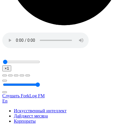
×1
Слушать ForkLog FM
En
Искусственный интеллект
Дайджест месяца
Корпораты