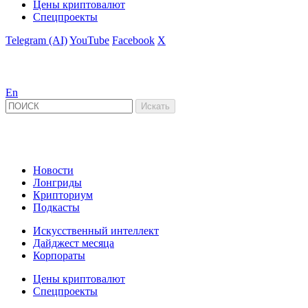
Цены криптовалют
Спецпроекты
Telegram (AI)
YouTube
Facebook
X
En
Новости
Лонгриды
Крипториум
Подкасты
Искусственный интеллект
Дайджест месяца
Корпораты
Цены криптовалют
Спецпроекты