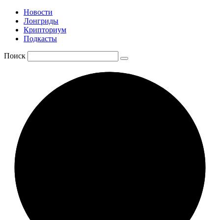
Новости
Лонгриды
Крипториум
Подкасты
Поиск