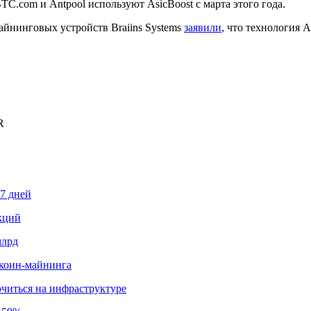
TC.com и Antpool используют AsicBoost с марта этого года.
йнинговых устройств Braiins Systems
заявили
, что технология 
R
87 дней
кций
млрд
иткоин-майнинга
читься на инфраструктуре