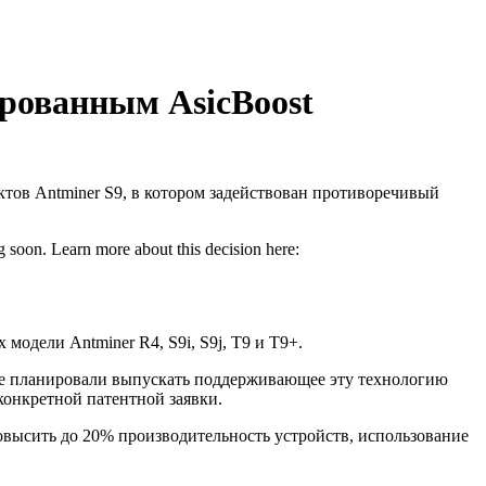
ированным AsicBoost
тов Antminer S9, в котором задействован противоречивый
oon. Learn more about this decision here:
модели Antminer R4, S9i, S9j, T9 и T9+.
 не планировали выпускать поддерживающее эту технологию
конкретной патентной заявки.
повысить до 20% производительность устройств, использование