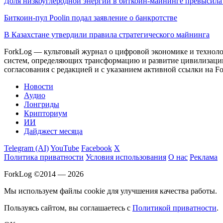
Доля низкоуглеродной энергии в биткоин-майнинге превысил
Биткоин-пул Poolin подал заявление о банкротстве
В Казахстане утвердили правила стратегического майнинга
ForkLog — культовый журнал о цифровой экономике и технолог
систем, определяющих трансформацию и развитие цивилизаци
согласования с редакцией и с указанием активной ссылки на Fo
Новости
Аудио
Лонгриды
Крипториум
ИИ
Дайджест месяца
Telegram (AI)
YouTube
Facebook
X
Политика приватности
Условия использования
О нас
Реклама
ForkLog ©2014 — 2026
Мы используем файлы cookie для улучшения качества работы.
Пользуясь сайтом, вы соглашаетесь с
Политикой приватности
.