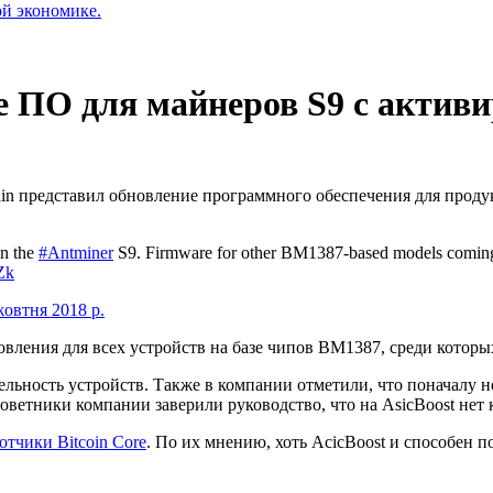
ой экономике.
е ПО для майнеров S9 с актив
n представил обновление программного обеспечения для продук
on the
#Antminer
S9. Firmware for other BM1387-based models coming s
Zk
жовтня 2018 р.
ления для всех устройств на базе чипов BM1387, среди которых 
тельность устройств. Также в компании отметили, что поначалу
ветники компании заверили руководство, что на AsicBoost нет 
отчики Bitcoin Core
. По их мнению, хоть AcicBoost и способен 