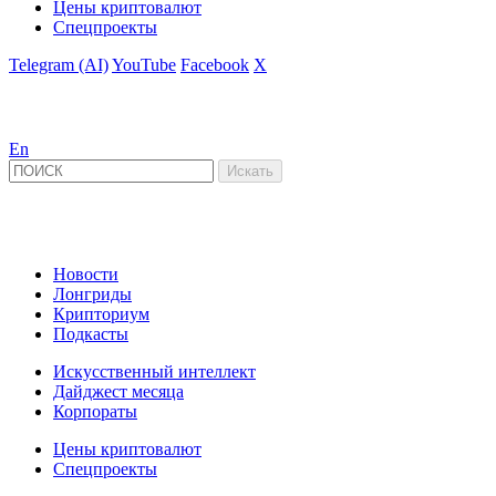
Цены криптовалют
Спецпроекты
Telegram (AI)
YouTube
Facebook
X
En
Новости
Лонгриды
Крипториум
Подкасты
Искусственный интеллект
Дайджест месяца
Корпораты
Цены криптовалют
Спецпроекты