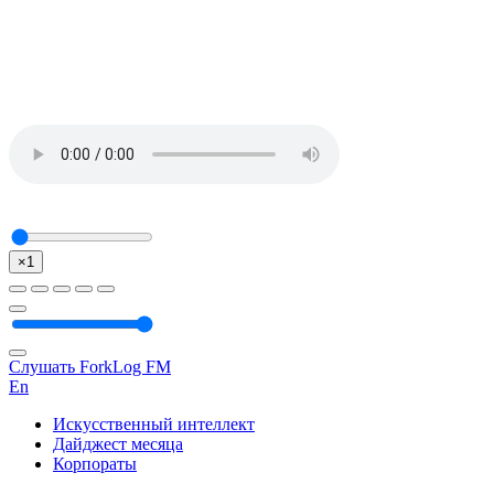
×1
Слушать ForkLog FM
En
Искусственный интеллект
Дайджест месяца
Корпораты