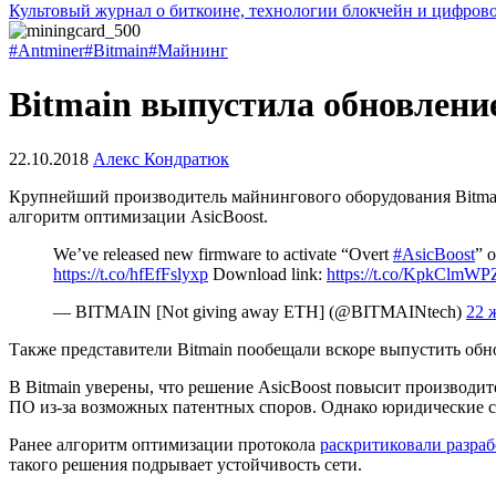
Культовый журнал о биткоине, технологии блокчейн и цифров
#Antminer
#Bitmain
#Майнинг
Bitmain выпустила обновлени
22.10.2018
Алекс Кондратюк
Крупнейший производитель майнингового оборудования Bitmai
алгоритм оптимизации AsicBoost.
We’ve released new firmware to activate “Overt
#AsicBoost
” 
https://t.co/hfEfFslyxp
Download link:
https://t.co/KpkClmWP
— BITMAIN [Not giving away ETH] (@BITMAINtech)
22 
Также представители Bitmain пообещали вскоре выпустить обнов
В Bitmain уверены, что решение AsicBoost повысит производи
ПО из-за возможных патентных споров. Однако юридические со
Ранее алгоритм оптимизации протокола
раскритиковали разраб
такого решения подрывает устойчивость сети.