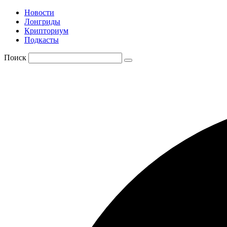
Новости
Лонгриды
Крипториум
Подкасты
Поиск