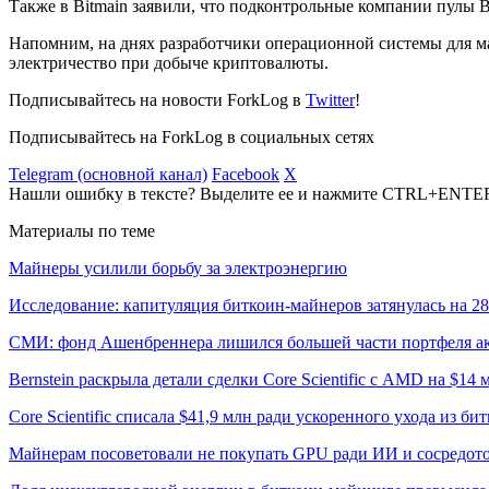
Также в Bitmain заявили, что подконтрольные компании пулы B
Напомним, на днях разработчики операционной системы для ма
электричество при добыче криптовалюты.
Подписывайтесь на новости ForkLog в
Twitter
!
Подписывайтесь на ForkLog в социальных сетях
Telegram (основной канал)
Facebook
X
Нашли ошибку в тексте? Выделите ее и нажмите CTRL+ENTE
Материалы по теме
Майнеры усилили борьбу за электроэнергию
Исследование: капитуляция биткоин-майнеров затянулась на 2
СМИ: фонд Ашенбреннера лишился большей части портфеля а
Bernstein раскрыла детали сделки Core Scientific с AMD на $14 
Core Scientific списала $41,9 млн ради ускоренного ухода из б
Майнерам посоветовали не покупать GPU ради ИИ и сосредото