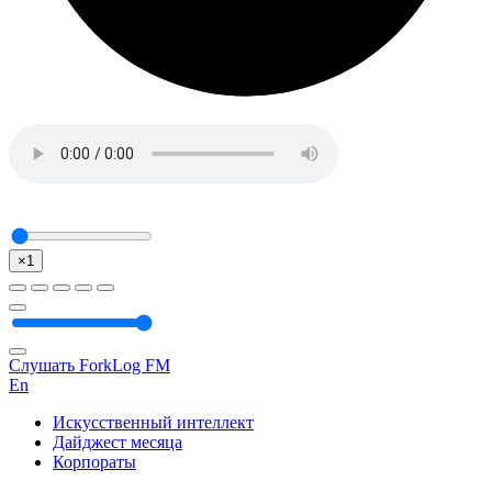
×1
Слушать ForkLog FM
En
Искусственный интеллект
Дайджест месяца
Корпораты