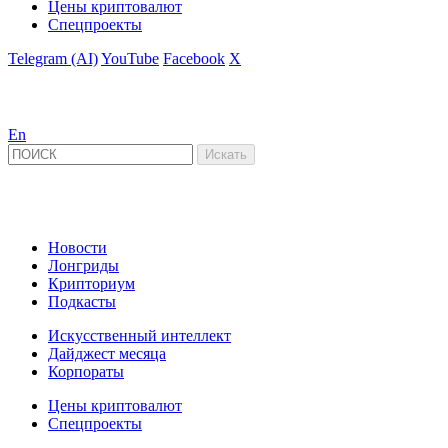
Цены криптовалют
Спецпроекты
Telegram (AI)
YouTube
Facebook
X
En
Новости
Лонгриды
Крипториум
Подкасты
Искусственный интеллект
Дайджест месяца
Корпораты
Цены криптовалют
Спецпроекты