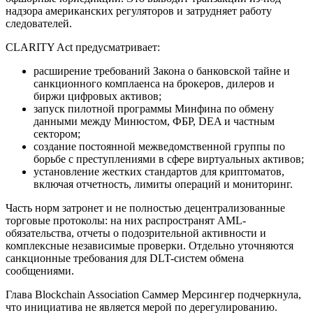
надзора американских регуляторов и затрудняет работу
следователей.
CLARITY Act предусматривает:
расширение требований Закона о банковской тайне и
санкционного комплаенса на брокеров, дилеров и
биржи цифровых активов;
запуск пилотной программы Минфина по обмену
данными между Минюстом, ФБР,
DEA
и частным
сектором;
создание постоянной межведомственной группы по
борьбе с преступлениями в сфере виртуальных активов;
установление жестких стандартов для криптоматов,
включая отчетность, лимиты операций и мониторинг.
Часть норм затронет и не полностью децентрализованные
торговые протоколы: на них распространят
AML
-
обязательства, отчеты о подозрительной активности и
комплексные независимые проверки. Отдельно уточняются
санкционные требования для
DLT
-систем обмена
сообщениями.
Глава Blockchain Association Саммер Мерсингер подчеркнула,
что инициатива не является мерой по дерегулированию.