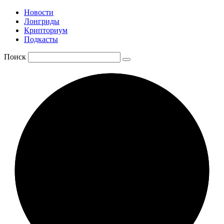
Новости
Лонгриды
Крипториум
Подкасты
Поиск