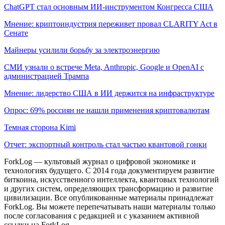
ChatGPT стал основным ИИ-инструментом Конгресса США
Мнение: криптоиндустрия переживет провал CLARITY Act в
Сенате
Майнеры усилили борьбу за электроэнергию
СМИ узнали о встрече Meta, Anthropic, Google и OpenAI с
администрацией Трампа
Мнение: лидерство США в ИИ держится на инфраструктуре
Опрос: 69% россиян не нашли применения криптовалютам
Темная сторона Kimi
Отчет: экспортный контроль стал частью квантовой гонки
ForkLog — культовый журнал о цифровой экономике и
технологиях будущего. С 2014 года документируем развитие
биткоина, искусственного интеллекта, квантовых технологий
и других систем, определяющих трансформацию и развитие
цивилизации.
Все опубликованные материалы принадлежат
ForkLog. Вы можете перепечатывать наши материалы только
после согласования с редакцией и с указанием активной
ссылки на ForkLog.