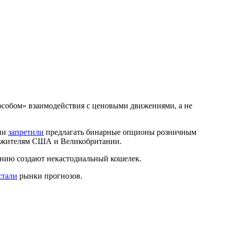
особом» взаимодействия с ценовыми движениями, а не
нии
запретили
предлагать бинарные опционы розничным
ен жителям США и Великобритании.
анию создают некастодиальный кошелек.
стали
рынки прогнозов.