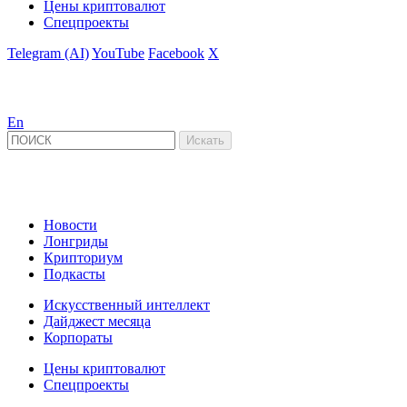
Цены криптовалют
Спецпроекты
Telegram (AI)
YouTube
Facebook
X
En
Новости
Лонгриды
Крипториум
Подкасты
Искусственный интеллект
Дайджест месяца
Корпораты
Цены криптовалют
Спецпроекты