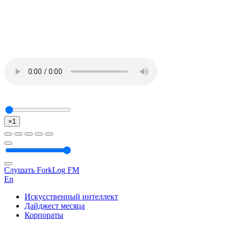
×1
Слушать ForkLog FM
En
Искусственный интеллект
Дайджест месяца
Корпораты