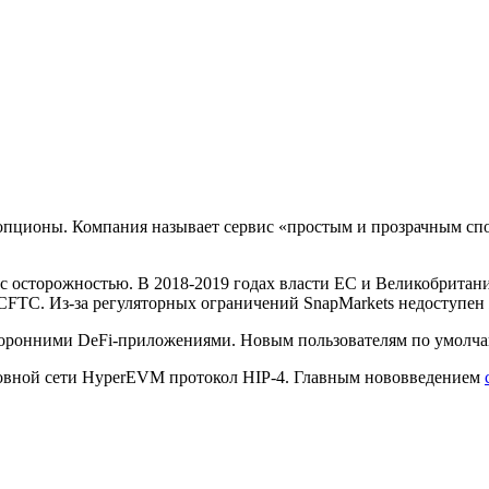
 опционы. Компания называет сервис «простым и прозрачным сп
с осторожностью. В 2018-2019 годах власти ЕС и Великобрита
CFTC
. Из-за регуляторных ограничений SnapMarkets недоступ
сторонними DeFi-приложениями. Новым пользователям по умолч
овной сети HyperEVM протокол HIP-4. Главным нововведением