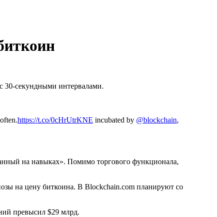
 биткоин
с 30-секундными интервалами.
often.
https://t.co/0cHrUtrKNE
incubated by
@blockchain
,
ванный на навыках». Помимо торгового функционала,
нозы на цену биткоина. В Blockchain.com планируют со
аний превысил $29 млрд.