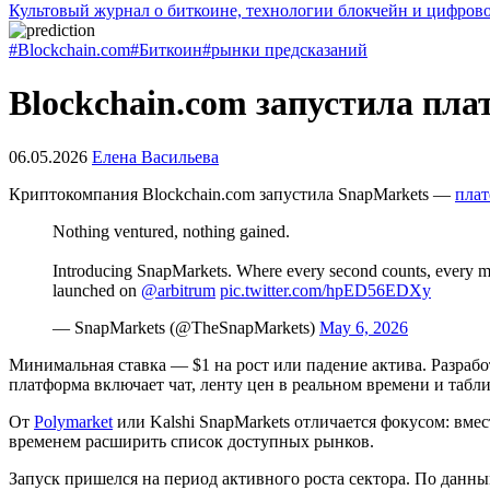
Культовый журнал о биткоине, технологии блокчейн и цифров
#Blockchain.com
#Биткоин
#рынки предсказаний
Blockchain.com запустила пл
06.05.2026
Елена Васильева
Криптокомпания Blockchain.com запустила SnapMarkets —
плат
Nothing ventured, nothing gained.
Introducing SnapMarkets. Where every second counts, every minu
launched on
@arbitrum
pic.twitter.com/hpED56EDXy
— SnapMarkets (@TheSnapMarkets)
May 6, 2026
Минимальная ставка — $1 на рост или падение актива. Разра
платформа включает чат, ленту цен в реальном времени и табл
От
Polymarket
или Kalshi SnapMarkets отличается фокусом: вме
временем расширить список доступных рынков.
Запуск пришелся на период активного роста сектора. По данн