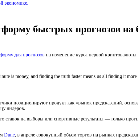
ой экономике.
атформу быстрых прогнозов на
форму для прогнозов
на изменение курса первой криптовалюты 
te is money, and finding the truth faster means us all finding it more 
ботчики позиционируют продукт как «рынок предсказаний, осно
ицу лидеров.
сто ставок на выборы или спортивные результаты — только прог
ым
Dune
, в апреле совокупный объем торгов на рынках предсказ