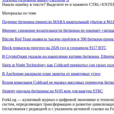
Нашли ошибку в тексте? Выделите ее и нажмите CTRL+ENTE
Материалы по теме
Падение биткоина принесло MARA квартальный убыток в $61
Мнение: снижение волатильности биткоина не означает «затиш
Bitcoin Red Team выявила тысячи проблем в 390 биткоин-проек
Block повысила прогноз на 2026 год и сохранила 9117 BTC
В CryptoQuant указали на накопление китами биткоина, Ethere
Sleep at Night Technology: как Coldcard превратил сон своих по
В Anchorage раскрыли план защиты от квантовых угроз
Взлом кошельков Coldcard не вызвал массовых переводов битк
Strategy продала биткоины на $105 млн для выкупа STRC
ForkLog — культовый журнал о цифровой экономике и технолог
систем, определяющих трансформацию и развитие цивилизаци
согласования с редакцией и с указанием активной ссылки на Fo