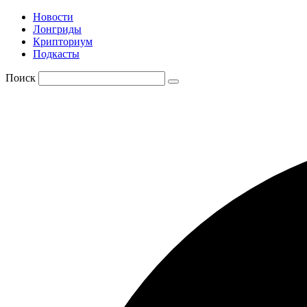
Новости
Лонгриды
Крипториум
Подкасты
Поиск