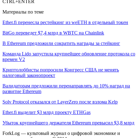
CTRL+ENTER
Материалы по теме
Ether.fi перенесла рестейкинг из weETH в отдельный токен
BitGo переведет $7,4 млрд в WBTC на Chainlink
В Ethereum предложили сократить награды за стейкинг
Команда Lido запустила крупнейшее обновление протокола со
времен V2
Криптолоббисты попросили Конгресс США не менять
налоговый законопроект
Валидаторам предложили перенаправлять до 10% наград на
развитие Ethereum
Solv Protocol отказался от LayerZero после взлома Kelp
Ether.fi выделит $3 млрд проекту ETHGas
Убыток крупнейшего держателя Ethereum превысил $3,8 млрд
ForkLog — культовый журнал о цифровой экономике и