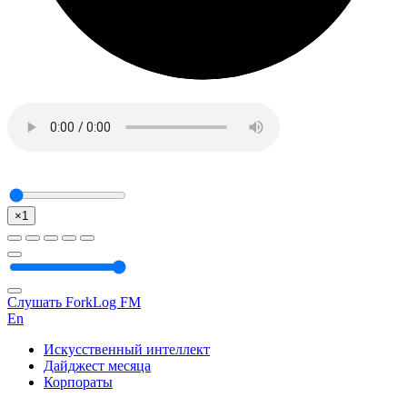
×1
Слушать ForkLog FM
En
Искусственный интеллект
Дайджест месяца
Корпораты