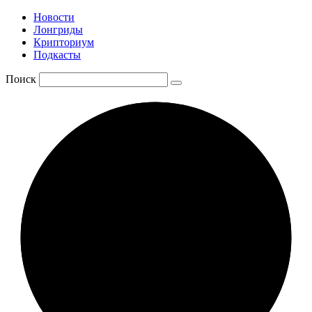
Новости
Лонгриды
Крипториум
Подкасты
Поиск