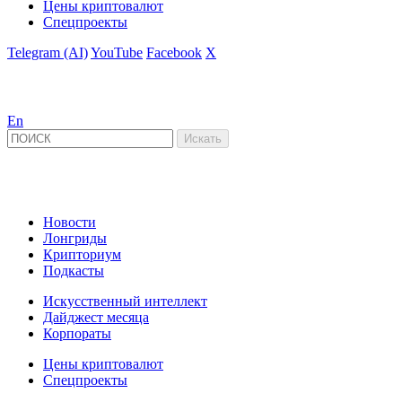
Цены криптовалют
Спецпроекты
Telegram (AI)
YouTube
Facebook
X
En
Новости
Лонгриды
Крипториум
Подкасты
Искусственный интеллект
Дайджест месяца
Корпораты
Цены криптовалют
Спецпроекты