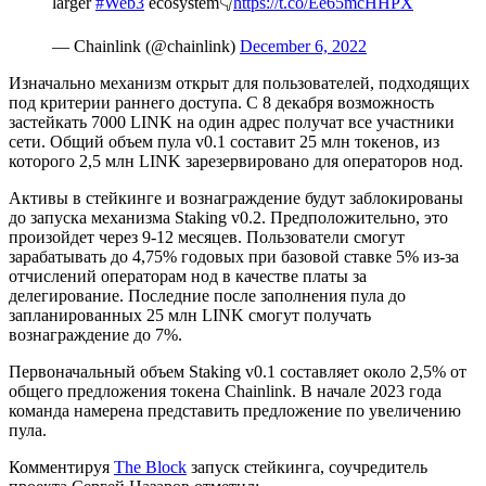
larger
#Web3
ecosystem👇
https://t.co/Ee65mcHHPX
— Chainlink (@chainlink)
December 6, 2022
Изначально механизм открыт для пользователей, подходящих
под критерии раннего доступа. С 8 декабря возможность
застейкать 7000 LINK на один адрес получат все участники
сети. Общий объем пула v0.1 составит 25 млн токенов, из
которого 2,5 млн LINK зарезервировано для операторов нод.
Активы в стейкинге и вознаграждение будут заблокированы
до запуска механизма Staking v0.2. Предположительно, это
произойдет через 9-12 месяцев. Пользователи смогут
зарабатывать до 4,75% годовых при базовой ставке 5% из-за
отчислений операторам нод в качестве платы за
делегирование. Последние после заполнения пула до
запланированных 25 млн LINK смогут получать
вознаграждение до 7%.
Первоначальный объем Staking v0.1 составляет около 2,5% от
общего предложения токена Chainlink. В начале 2023 года
команда намерена представить предложение по увеличению
пула.
Комментируя
The Block
запуск стейкинга, соучредитель