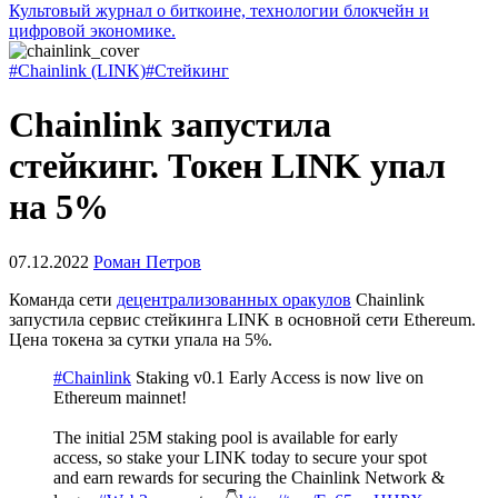
Культовый журнал о биткоине, технологии блокчейн и
цифровой экономике.
#Chainlink (LINK)
#Стейкинг
Chainlink запустила
стейкинг. Токен LINK упал
на 5%
07.12.2022
Роман Петров
Команда сети
децентрализованных оракулов
Chainlink
запустила сервис стейкинга LINK в основной сети Ethereum.
Цена токена за сутки упала на 5%.
#Chainlink
Staking v0.1 Early Access is now live on
Ethereum mainnet!
The initial 25M staking pool is available for early
access, so stake your LINK today to secure your spot
and earn rewards for securing the Chainlink Network &