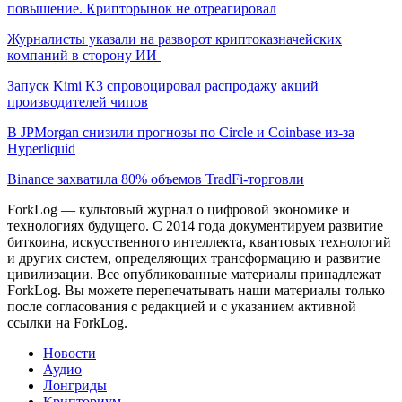
повышение. Крипторынок не отреагировал
Журналисты указали на разворот криптоказначейских
компаний в сторону ИИ
Запуск Kimi K3 спровоцировал распродажу акций
производителей чипов
В JPMorgan снизили прогнозы по Circle и Coinbase из-за
Hyperliquid
Binance захватила 80% объемов TradFi-торговли
ForkLog — культовый журнал о цифровой экономике и
технологиях будущего. С 2014 года документируем развитие
биткоина, искусственного интеллекта, квантовых технологий
и других систем, определяющих трансформацию и развитие
цивилизации.
Все опубликованные материалы принадлежат
ForkLog. Вы можете перепечатывать наши материалы только
после согласования с редакцией и с указанием активной
ссылки на ForkLog.
Новости
Аудио
Лонгриды
Крипториум