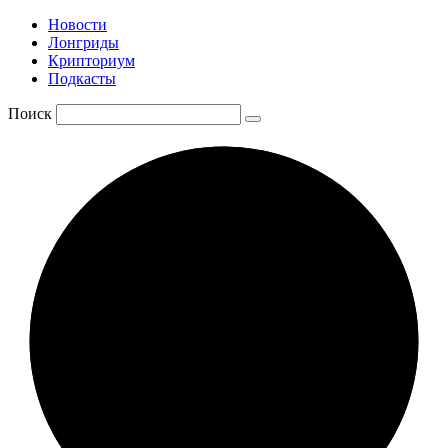
Новости
Лонгриды
Крипториум
Подкасты
Поиск