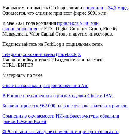
Напомним, стоимость Circle до слияния
оценили в $4,5 млрд
.
Ожидается, что слияние принесет фирме $691 млн.
В мае 2021 года компания
привлекла $440 млн
финансирования
от FTX, Digital Currency Group, Fidelity
Management, Valor Capital Group и других инвесторов.
Подписывайтесь на ForkLog в социальных сетях
Telegram (основной канал)
Facebook
X
Нашли ошибку в тексте? Выделите ее и нажмите
CTRL+ENTER
Материалы по теме
Circle назвала валидаторов блокчейна Arc
В Fortune предупредили о рисках сделки Circle и IBM
Биткоин просел к $62 000 на фоне отскока азиатских рынков
Сомнения в окупаемости ИИ-инфраструктуры обвалили
рынок Южной Кореи
ФРС оставила ставку без изменений при трех голосах за