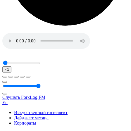
×1
Слушать ForkLog FM
En
Искусственный интеллект
Дайджест месяца
Корпораты