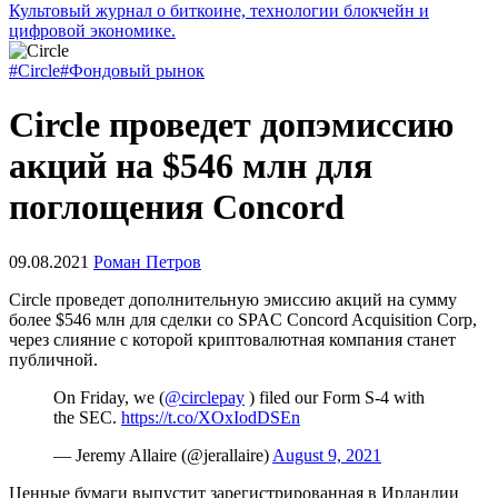
Культовый журнал о биткоине, технологии блокчейн и
цифровой экономике.
#Circle
#Фондовый рынок
Circle проведет допэмиссию
акций на $546 млн для
поглощения Concord
09.08.2021
Роман Петров
Circle проведет дополнительную эмиссию акций на сумму
более $546 млн для сделки со
SPAC
Concord Acquisition Corp,
через слияние с которой криптовалютная компания станет
публичной.
On Friday, we (
@circlepay
) filed our Form S-4 with
the SEC.
https://t.co/XOxIodDSEn
— Jeremy Allaire (@jerallaire)
August 9, 2021
Ценные бумаги выпустит зарегистрированная в Ирландии