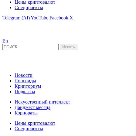
Цены криптовалют
Спецпроекты
Telegram (AI)
YouTube
Facebook
X
En
Новости
Лонгриды
Крипториум
Подкасты
Искусственный интеллект
Дайджест месяца
Корпораты
Цены криптовалют
Спецпроекты