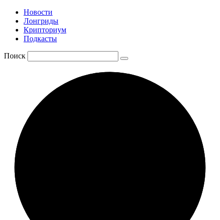
Новости
Лонгриды
Крипториум
Подкасты
Поиск