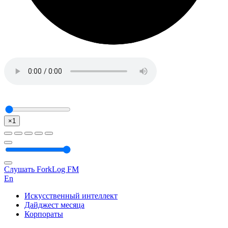
×1
Слушать ForkLog FM
En
Искусственный интеллект
Дайджест месяца
Корпораты