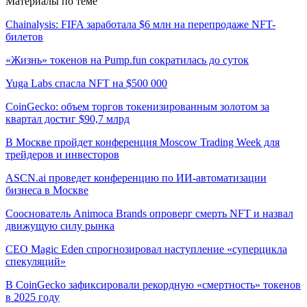
Материалы по теме
Chainalysis: FIFA заработала $6 млн на перепродаже NFT-
билетов
«Жизнь» токенов на Pump.fun сократилась до суток
Yuga Labs спасла NFT на $500 000
CoinGecko: объем торгов токенизированным золотом за
квартал достиг $90,7 млрд
В Москве пройдет конференция Moscow Trading Week для
трейдеров и инвесторов
ASCN.ai проведет конференцию по ИИ-автоматизации
бизнеса в Москве
Сооснователь Animoca Brands опроверг смерть NFT и назвал
движущую силу рынка
CEO Magic Eden спрогнозировал наступление «суперцикла
спекуляций»
В CoinGecko зафиксировали рекордную «смертность» токенов
в 2025 году