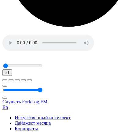
×1
Слушать ForkLog FM
En
Искусственный интеллект
Дайджест месяца
Корпораты