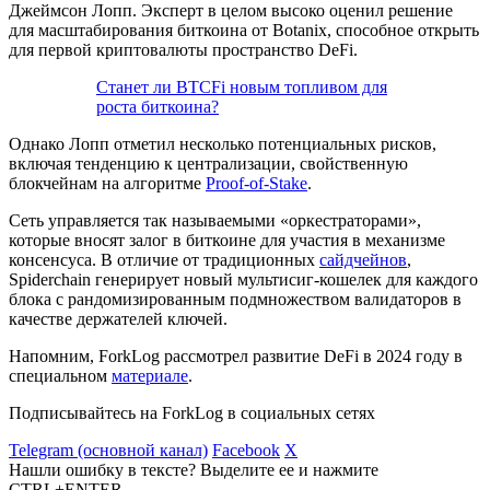
Джеймсон Лопп. Эксперт в целом высоко оценил решение
для масштабирования биткоина от Botanix, способное открыть
для первой криптовалюты пространство DeFi.
Станет ли BTCFi новым топливом для
роста биткоина?
Однако Лопп отметил несколько потенциальных рисков,
включая тенденцию к централизации, свойственную
блокчейнам на алгоритме
Proof-of-Stake
.
Сеть управляется так называемыми «оркестраторами»,
которые вносят залог в биткоине для участия в механизме
консенсуса. В отличие от традиционных
сайдчейнов
,
Spiderchain генерирует новый мультисиг-кошелек для каждого
блока с рандомизированным подмножеством валидаторов в
качестве держателей ключей.
Напомним, ForkLog рассмотрел развитие DeFi в 2024 году в
специальном
материале
.
Подписывайтесь на ForkLog в социальных сетях
Telegram (основной канал)
Facebook
X
Нашли ошибку в тексте? Выделите ее и нажмите
CTRL+ENTER