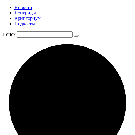
Новости
Лонгриды
Крипториум
Подкасты
Поиск