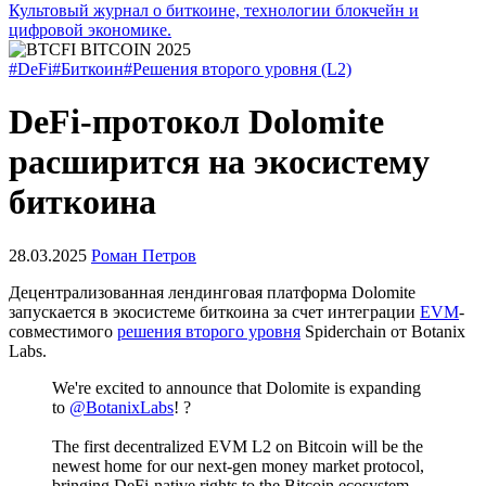
Культовый журнал о биткоине, технологии блокчейн и
цифровой экономике.
#DeFi
#Биткоин
#Решения второго уровня (L2)
DeFi-протокол Dolomite
расширится на экосистему
биткоина
28.03.2025
Роман Петров
Децентрализованная лендинговая платформа Dolomite
запускается в экосистеме биткоина за счет интеграции
EVM
-
совместимого
решения второго уровня
Spiderchain от Botanix
Labs.
We're excited to announce that Dolomite is expanding
to
@BotanixLabs
! ?️
The first decentralized EVM L2 on Bitcoin will be the
newest home for our next-gen money market protocol,
bringing DeFi-native rights to the Bitcoin ecosystem.