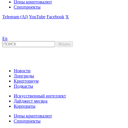
Цены криптовалют
Спецпроекты
Telegram (AI)
YouTube
Facebook
X
En
Новости
Лонгриды
Крипториум
Подкасты
Искусственный интеллект
Дайджест месяца
Корпораты
Цены криптовалют
Спецпроекты