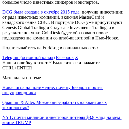
большое число известных спикеров и экспертов.
DCG была создана в октябре 2015 года
, получив инвестиции
от ряда известных компаний, включая MasterCard и
канадского банка CIBC. В портфеле DCG уже присутствуют
Genesis Global Trading и Grayscale Investments Trading, а в
результате покупки CoinDesk будет образовано новое
подразделение компании со штаб-квартирой в Нью-Йорке.
Подписывайтесь на ForkLog в социальных сетях
Telegram (основной канал)
Facebook
X
Нашли ошибку в тексте? Выделите ее и нажмите
CTRL+ENTER
Материалы по теме
Новая игра на понижение: почему Бьюрри шортит
полупроводники
Quantum & After. Можно ли заработать на квантовых
технологиях?
NYT: почти миллион инвесторов потерял $3,8 млрд на мем-
коине TRUMP