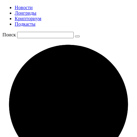
Новости
Лонгриды
Крипториум
Подкасты
Поиск