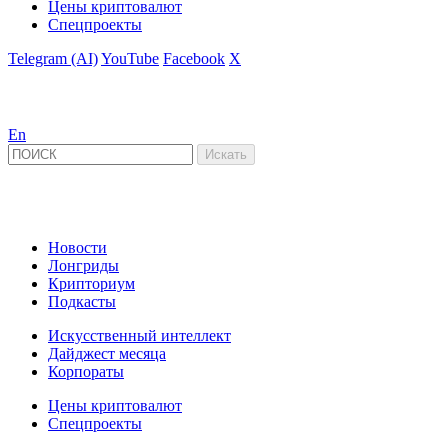
Цены криптовалют
Спецпроекты
Telegram (AI)
YouTube
Facebook
X
En
Новости
Лонгриды
Крипториум
Подкасты
Искусственный интеллект
Дайджест месяца
Корпораты
Цены криптовалют
Спецпроекты