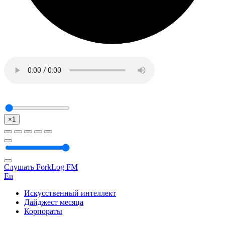
×1
Слушать ForkLog FM
En
Искусственный интеллект
Дайджест месяца
Корпораты