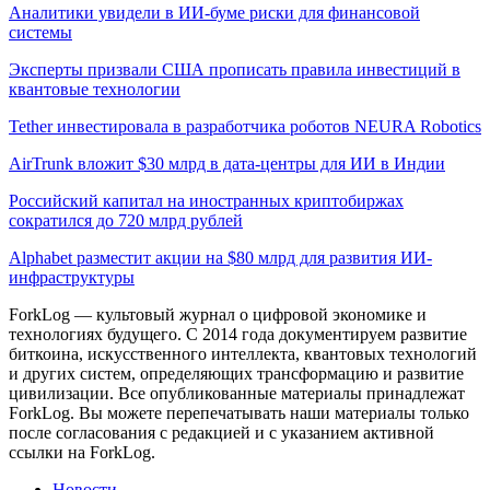
Аналитики увидели в ИИ-буме риски для финансовой
системы
Эксперты призвали США прописать правила инвестиций в
квантовые технологии
Tether инвестировала в разработчика роботов NEURA Robotics
AirTrunk вложит $30 млрд в дата-центры для ИИ в Индии
Российский капитал на иностранных криптобиржах
сократился до 720 млрд рублей
Alphabet разместит акции на $80 млрд для развития ИИ-
инфраструктуры
ForkLog — культовый журнал о цифровой экономике и
технологиях будущего. С 2014 года документируем развитие
биткоина, искусственного интеллекта, квантовых технологий
и других систем, определяющих трансформацию и развитие
цивилизации.
Все опубликованные материалы принадлежат
ForkLog. Вы можете перепечатывать наши материалы только
после согласования с редакцией и с указанием активной
ссылки на ForkLog.
Новости