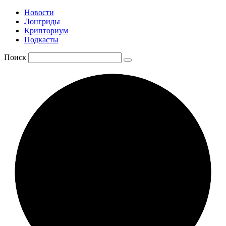
Новости
Лонгриды
Крипториум
Подкасты
Поиск