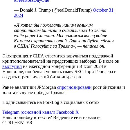
#FreeRossDayOne
— Donald J. Trump (@realDonaldTrump)
October 31,
2024
«Я хотел бы пожелать нашим великим
сторонникам биткоина счастливого 16-летия
white paper Сатоши. Мы положим конец войне
Камалы с криптовалютой. Биткоин будет сделан
в США! Голосуйте за Трампа», — написал он.
Экс-президент США стремится заручиться поддержкой
криптопользователей на предстоящих выборах. В июле он
выступил
на ежегодной конференции Bitcoin 2024 в
Нэшвилле, пообещав уволить главу
SEC
Гэри Генслера и
создать стратегический биткоин-резерв.
Ранее аналитики JPMorgan
спрогнозировали
рост биткоина и
золота в случае победы Трампа.
Подписывайтесь на ForkLog в социальных сетях
Telegram (основной канал)
Facebook
X
Нашли ошибку в тексте? Выделите ее и нажмите
CTRL+ENTER