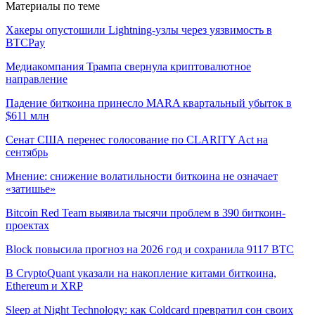
Материалы по теме
Хакеры опустошили Lightning-узлы через уязвимость в
BTCPay
Медиакомпания Трампа свернула криптовалютное
направление
Падение биткоина принесло MARA квартальный убыток в
$611 млн
Сенат США перенес голосование по CLARITY Act на
сентябрь
Мнение: снижение волатильности биткоина не означает
«затишье»
Bitcoin Red Team выявила тысячи проблем в 390 биткоин-
проектах
Block повысила прогноз на 2026 год и сохранила 9117 BTC
В CryptoQuant указали на накопление китами биткоина,
Ethereum и XRP
Sleep at Night Technology: как Coldcard превратил сон своих