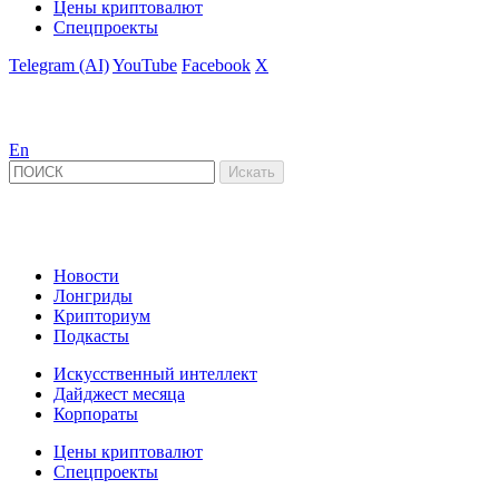
Цены криптовалют
Спецпроекты
Telegram (AI)
YouTube
Facebook
X
En
Новости
Лонгриды
Крипториум
Подкасты
Искусственный интеллект
Дайджест месяца
Корпораты
Цены криптовалют
Спецпроекты