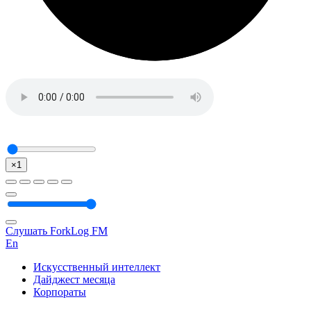
×1
Слушать ForkLog FM
En
Искусственный интеллект
Дайджест месяца
Корпораты