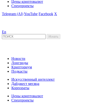
Цены криптовалют
Спецпроекты
Telegram (AI)
YouTube
Facebook
X
En
Новости
Лонгриды
Крипториум
Подкасты
Искусственный интеллект
Дайджест месяца
Корпораты
Цены криптовалют
Спецпроекты