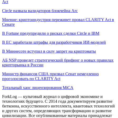
Act
Circle назвала валидаторов блокчейна Arc
Мнение: криптоиндустрия переживет провал CLARITY Act в
Сенате
В Fortune предупредили о рисках сделки Circle и IBM
В ЕС заработали штрафы для разработчиков ИИ-моделей
В Миннесоте вступил в силу запрет на криптоматы
АБ NSP проведет стратегический брифинг о новых правилах
крипторынка в России
Министр финансов США призвал Сенат немедленно
проголосовать по CLARITY Act
Тотальный хаос лицензирования MiCA
ForkLog — культовый журнал о цифровой экономике и
технологиях будущего. С 2014 года документируем развитие
биткоина, искусственного интеллекта, квантовых технологий
и других систем, определяющих трансформацию и развитие
цивилизации.
Все опубликованные материалы принадлежат