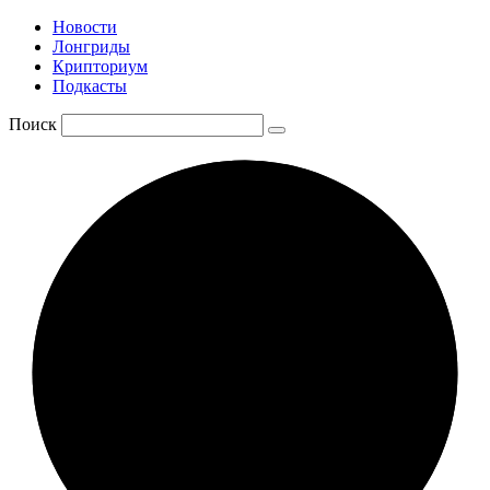
Новости
Лонгриды
Крипториум
Подкасты
Поиск