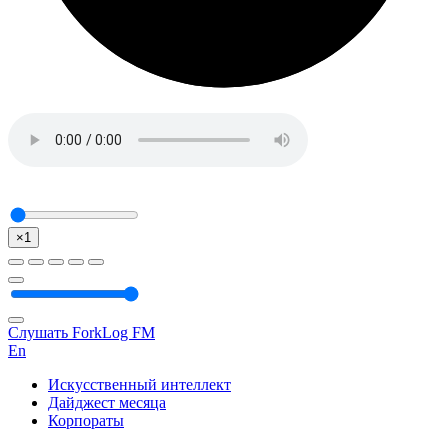
×1
Слушать ForkLog FM
En
Искусственный интеллект
Дайджест месяца
Корпораты