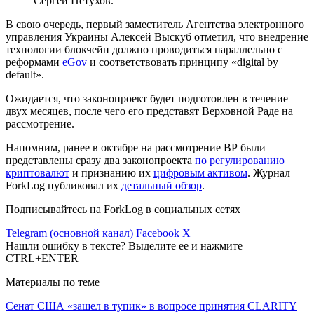
Сергей Петухов.
В свою очередь, первый заместитель Агентства электронного
управления Украины Алексей Выскуб отметил, что внедрение
технологии блокчейн должно проводиться параллельно с
реформами
eGov
и соответствовать принципу «digital by
default».
Ожидается, что законопроект будет подготовлен в течение
двух месяцев, после чего его представят Верховной Раде на
рассмотрение.
Напомним, ранее в октябре на рассмотрение ВР были
представлены сразу два законопроекта
по регулированию
криптовалют
и признанию их
цифровым активом
. Журнал
ForkLog публиковал их
детальный обзор
.
Подписывайтесь на ForkLog в социальных сетях
Telegram (основной канал)
Facebook
X
Нашли ошибку в тексте? Выделите ее и нажмите
CTRL+ENTER
Материалы по теме
Сенат США «зашел в тупик» в вопросе принятия CLARITY