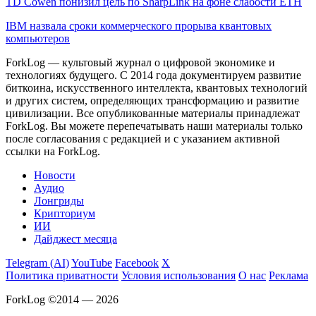
TD Cowen понизил цель по SharpLink на фоне слабости ETH
IBM назвала сроки коммерческого прорыва квантовых
компьютеров
ForkLog — культовый журнал о цифровой экономике и
технологиях будущего. С 2014 года документируем развитие
биткоина, искусственного интеллекта, квантовых технологий
и других систем, определяющих трансформацию и развитие
цивилизации.
Все опубликованные материалы принадлежат
ForkLog. Вы можете перепечатывать наши материалы только
после согласования с редакцией и с указанием активной
ссылки на ForkLog.
Новости
Аудио
Лонгриды
Крипториум
ИИ
Дайджест месяца
Telegram (AI)
YouTube
Facebook
X
Политика приватности
Условия использования
О нас
Реклама
ForkLog ©2014 — 2026