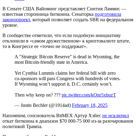
В Сенате США Вайоминг представляет Синтия Ламмис —
известная сторонница биткоина. Сенаторка
подготовила
законопроект
, который позволяет создать SBR на федеральном
уровне.
В сообществе отметили, что если подобную инициативу
отклонили в «самом дружественном» к криптовалюте штате,
то в Конгрессе ее «точно не поддержат».
A "Strategic Bitcoin Reserve" is dead in Wyoming, the
most Bitcoin-friendly state in America.
Yet Cynthia Lummis claims her federal bill with zero
co-sponsors will pass Congress with hundreds of votes.
If Wyoming won’t support it, D.C. certainly won’t.
Then why keep on? ???
pic.twitter.com/kOnr5xbuzT
— Justin Bechler (@1914ad)
February 18, 2025
Напомним, сооснователь BitMEX Артур Хэйес
не исключил
откат биткоина в диапазон $70 000-75 000 из-за разочарования
политикой Трампа.