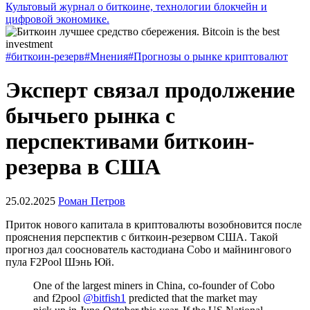
Культовый журнал о биткоине, технологии блокчейн и
цифровой экономике.
#биткоин-резерв
#Мнения
#Прогнозы о рынке криптовалют
Эксперт связал продолжение
бычьего рынка с
перспективами биткоин-
резерва в США
25.02.2025
Роман Петров
Приток нового капитала в криптовалюты возобновится после
прояснения перспектив с биткоин-резервом США. Такой
прогноз дал сооснователь кастодиана Cobo и майнингового
пула F2Pool Шэнь Юй.
One of the largest miners in China, co-founder of Cobo
and f2pool
@bitfish1
predicted that the market may