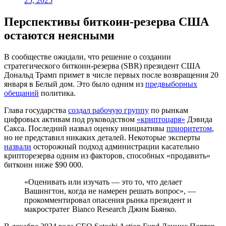
25, 2025
Перспективы биткоин-резерва США
остаются неясными
В сообществе ожидали, что решение о создании
стратегического биткоин-резерва (SBR) президент США
Дональд Трамп примет в числе первых после возвращения 20
января в Белый дом. Это было одним из
предвыборных
обещаний
политика.
Глава государства
создал рабочую группу
по рынкам
цифровых активам под руководством
«криптоцаря»
Дэвида
Сакса. Последний назвал оценку инициативы
приоритетом
,
но не представил никаких деталей. Некоторые эксперты
назвали
осторожный подход администрации касательно
крипторезерва одним из факторов, способных «продавить»
биткоин ниже $90 000.
«Оценивать или изучать — это то, что делает
Вашингтон, когда не намерен решать вопрос», —
прокомментировал опасения рынка президент и
макростратег Bianco Research Джим Бьянко.