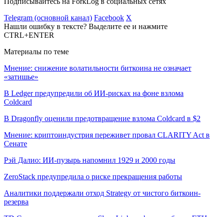
Подписывайтесь на ForkLog в социальных сетях
Telegram (основной канал)
Facebook
X
Нашли ошибку в тексте? Выделите ее и нажмите
CTRL+ENTER
Материалы по теме
Мнение: снижение волатильности биткоина не означает
«затишье»
В Ledger предупредили об ИИ-рисках на фоне взлома
Coldcard
В Dragonfly оценили предотвращение взлома Coldcard в $2
Мнение: криптоиндустрия переживет провал CLARITY Act в
Сенате
Рэй Далио: ИИ-пузырь напомнил 1929 и 2000 годы
ZeroStack предупредила о риске прекращения работы
Аналитики поддержали отход Strategy от чистого биткоин-
резерва