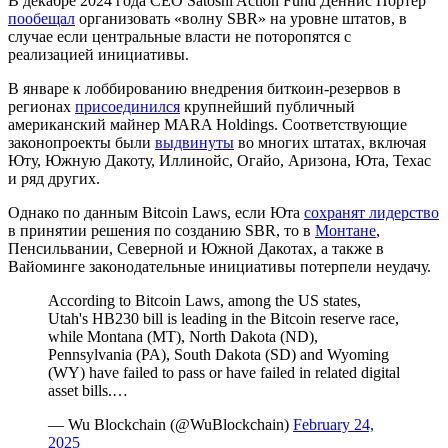
В декабре 2024 года CEO Satoshi Action Fund Деннис Портер
пообещал
организовать «волну SBR» на уровне штатов, в
случае если центральные власти не поторопятся с
реализацией инициативы.
В январе к лоббированию внедрения биткоин-резервов в
регионах
присоединился
крупнейший публичный
американский майнер MARA Holdings. Соответствующие
законопроекты были
выдвинуты
во многих штатах, включая
Юту, Южную Дакоту, Иллинойс, Огайо, Аризона, Юта, Техас
и ряд других.
Однако по данным Bitcoin Laws, если Юта
сохранят лидерство
в принятии решения по созданию SBR, то в
Монтане
,
Пенсильвании, Северной и Южной Дакотах, а также в
Вайоминге законодательные инициативы потерпели неудачу.
According to Bitcoin Laws, among the US states,
Utah's HB230 bill is leading in the Bitcoin reserve race,
while Montana (MT), North Dakota (ND),
Pennsylvania (PA), South Dakota (SD) and Wyoming
(WY) have failed to pass or have failed in related digital
asset bills.…
— Wu Blockchain (@WuBlockchain)
February 24,
2025