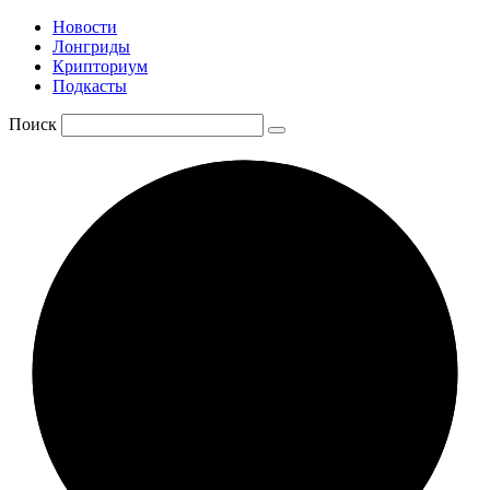
Новости
Лонгриды
Крипториум
Подкасты
Поиск