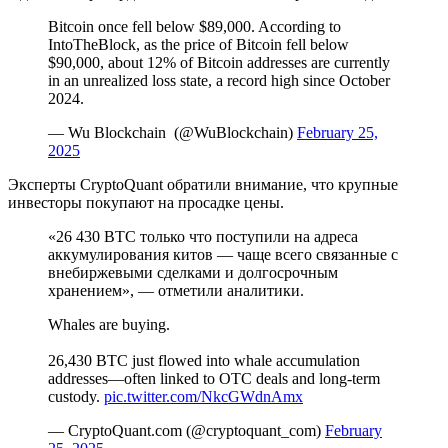
Bitcoin once fell below $89,000. According to
IntoTheBlock, as the price of Bitcoin fell below
$90,000, about 12% of Bitcoin addresses are currently
in an unrealized loss state, a record high since October
2024.
— Wu Blockchain (@WuBlockchain)
February 25,
2025
Эксперты CryptoQuant обратили внимание, что крупные
инвесторы покупают на просадке цены.
«26 430 BTC только что поступили на адреса
аккумулирования китов — чаще всего связанные с
внебиржевыми сделками и долгосрочным
хранением», — отметили аналитики.
Whales are buying.
26,430 BTC just flowed into whale accumulation
addresses—often linked to OTC deals and long-term
custody.
pic.twitter.com/NkcGWdnAmx
— CryptoQuant.com (@cryptoquant_com)
February