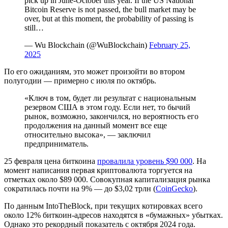
pick up in June-October this year. If the US National
Bitcoin Reserve is not passed, the bull market may be
over, but at this moment, the probability of passing is
still…
— Wu Blockchain (@WuBlockchain)
February 25,
2025
По его ожиданиям, это может произойти во втором
полугодии — примерно с июля по октябрь.
«Ключ в том, будет ли результат с национальным
резервом США в этом году. Если нет, то бычий
рынок, возможно, закончился, но вероятность его
продолжения на данный момент все еще
относительно высока», — заключил
предприниматель.
25 февраля цена биткоина
провалила уровень $90 000
. На
момент написания первая криптовалюта торгуется на
отметках около $89 000. Совокупная капитализация рынка
сократилась почти на 9% — до $3,02 трлн (
CoinGecko
).
По данным IntoTheBlock, при текущих котировках всего
около 12% биткоин-адресов находятся в «бумажных» убытках.
Однако это рекордный показатель с октября 2024 года.