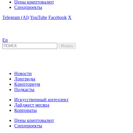
Цены криптовалют
Спецпроекты
Telegram (AI)
YouTube
Facebook
X
En
Новости
Лонгриды
Крипториум
Подкасты
Искусственный интеллект
Дайджест месяца
Корпораты
Цены криптовалют
Спецпроекты