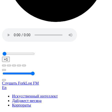
×1
Слушать ForkLog FM
En
Искусственный интеллект
Дайджест месяца
Корпораты