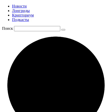
Новости
Лонгриды
Крипториум
Подкасты
Поиск