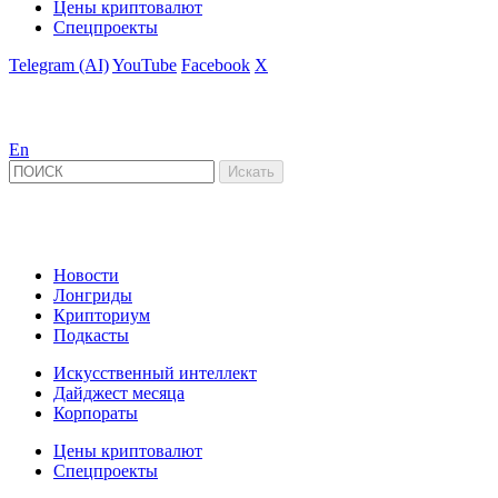
Цены криптовалют
Спецпроекты
Telegram (AI)
YouTube
Facebook
X
En
Новости
Лонгриды
Крипториум
Подкасты
Искусственный интеллект
Дайджест месяца
Корпораты
Цены криптовалют
Спецпроекты