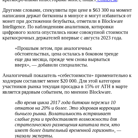
Другими словами, спекулянты при цене в $63 300 на момент
написания держат биткоины в минусе и могут избавиться от
монет при достижении безубытка, отметили в Blockware
Intelligence. По наблюдениям аналитиков, котировки
цифрового золота опустились ниже совокупной стоимости
краткосрочных держателей впервые с августа 2023 года.
«Прошлым летом, при аналогичных
обстоятельствах, цена осталась в боковом тренде
еще два месяца, прежде чем снова вырваться
вверх», — добавили специалисты.
Аналогичный показатель «себестоимости» применительно к
ходлерам составляет менее $20 000. Для этой категории
участников рынка текущая просадка в 15% от
ATH
в марте
является рядовым событием, по мнению Blockware.
«Во время цикла 2017 года биткоин пережил 10
откатов на 20% и более. Это здоровая коррекция
бычьего рынка. Волатильность встряхивает
слабые руки и предоставляет возможности для
стратегического размещения капитала тем, кто
имеет более длительный временной горизонт»,
—
указали эксперты.