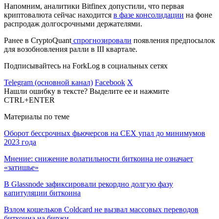
Напомним, аналитики Bitfinex допустили, что первая
криптовалюта сейчас находится
в фазе консолидации
на фоне
распродаж долгосрочными держателями.
Ранее в CryptoQuant
спрогнозировали
появления предпосылок
для возобновления ралли в III квартале.
Подписывайтесь на ForkLog в социальных сетях
Telegram (основной канал)
Facebook
X
Нашли ошибку в тексте? Выделите ее и нажмите
CTRL+ENTER
Материалы по теме
Оборот бессрочных фьючерсов на CEX упал до минимумов
2023 года
Мнение: снижение волатильности биткоина не означает
«затишье»
В Glassnode зафиксировали рекордно долгую фазу
капитуляции биткоина
Взлом кошельков Coldcard не вызвал массовых переводов
биткоина на биржи