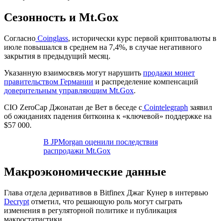
Сезонность и Mt.Gox
Согласно
Coinglass
, исторически курс первой криптовалюты в
июле повышался в среднем на 7,4%, в случае негативного
закрытия в предыдущий месяц.
Указанную взаимосвязь могут нарушить
продажи монет
правительством Германии
и распределение компенсаций
доверительным управляющим Mt.Gox
.
СIO
ZeroCap Джонатан де Вет в беседе с
Cointelegraph
заявил
об ожиданиях падения биткоина к «ключевой» поддержке на
$57 000.
В JPMorgan оценили последствия
распродажи Mt.Gox
Макроэкономические данные
Глава отдела деривативов в Bitfinex Джаг Кунер в интервью
Decrypt
отметил, что решающую роль могут сыграть
изменения в регуляторной политике и публикация
макростатистики.