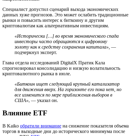
Специалист допустил сценарий выхода экономических
данных хуже прогнозов. Это может ослабить традиционные
рынки и повысить интерес к биткоину и другим
криптовалютам как альтернативным инвестициям.
«Исторически […] во время экономического спада
инвесторы часто обращаются к цифровому
золоту как к средству сохранения капитала»,
—
подчеркнул эксперт.
Глава отдела исследований DigitalX Пратик Кала
спрогнозировал консолидацию и низкую волатильность
криптовалютного рынка в июле.
«Биткоин ищет следующий крупный катализатор
для движения вверх. На горизонте его пока нет, но
все изменится по мере приближения выборов в
США»
, — указал он.
Влияние ETF
В Kaiko
обратили внимание
на снижение показателя объема
торгов в выходные дни до исторического минимума после