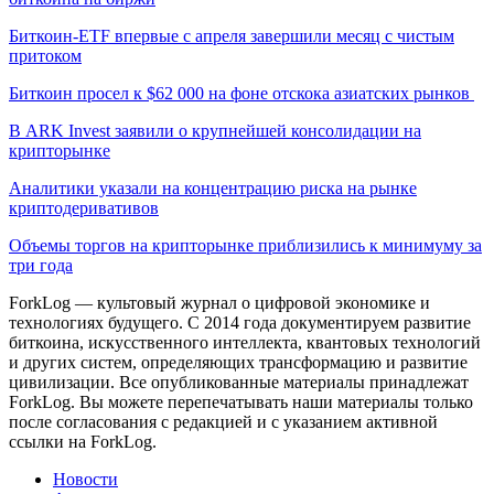
Биткоин-ETF впервые с апреля завершили месяц с чистым
притоком
Биткоин просел к $62 000 на фоне отскока азиатских рынков
В ARK Invest заявили о крупнейшей консолидации на
крипторынке
Аналитики указали на концентрацию риска на рынке
криптодеривативов
Объемы торгов на крипторынке приблизились к минимуму за
три года
ForkLog — культовый журнал о цифровой экономике и
технологиях будущего. С 2014 года документируем развитие
биткоина, искусственного интеллекта, квантовых технологий
и других систем, определяющих трансформацию и развитие
цивилизации.
Все опубликованные материалы принадлежат
ForkLog. Вы можете перепечатывать наши материалы только
после согласования с редакцией и с указанием активной
ссылки на ForkLog.
Новости