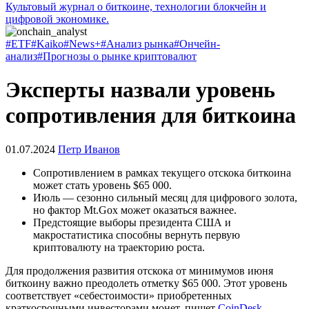
Культовый журнал о биткоине, технологии блокчейн и
цифровой экономике.
#ETF
#Kaiko
#News+
#Анализ рынка
#Ончейн-
анализ
#Прогнозы о рынке криптовалют
Эксперты назвали уровень
сопротивления для биткоина
01.07.2024
Петр Иванов
Сопротивлением в рамках текущего отскока биткоина
может стать уровень $65 000.
Июль — сезонно сильный месяц для цифрового золота,
но фактор Mt.Gox может оказаться важнее.
Предстоящие выборы президента США и
макростатистика способны вернуть первую
криптовалюту на траекторию роста.
Для продолжения развития отскока от минимумов июня
биткоину важно преодолеть отметку $65 000. Этот уровень
соответствует «себестоимости» приобретенных
краткосрочными инвесторами монет, пишет
CoinDesk
.