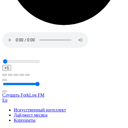
×1
Слушать ForkLog FM
En
Искусственный интеллект
Дайджест месяца
Корпораты