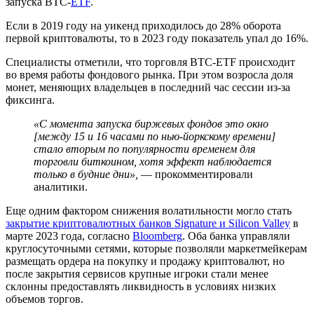
запуска BTC-
ETF
.
Если в 2019 году на уикенд приходилось до 28% оборота
первой криптовалюты, то в 2023 году показатель упал до 16%.
Специалисты отметили, что торговля BTC-ETF происходит
во время работы фондового рынка. При этом возросла доля
монет, меняющих владельцев в последний час сессии из-за
фиксинга.
«С момента запуска биржевых фондов это окно
[между 15 и 16 часами по нью-йоркскому времени]
стало вторым по популярности временем для
торговли биткоином, хотя эффект наблюдается
только в будние дни»,
— прокомментировали
аналитики.
Еще одним фактором снижения волатильности могло стать
закрытие криптовалютных банков Signature и Silicon Valley
в
марте 2023 года, согласно
Bloomberg
. Оба банка управляли
круглосуточными сетями, которые позволяли маркетмейкерам
размещать ордера на покупку и продажу криптовалют, но
после закрытия сервисов крупные игроки стали менее
склонны предоставлять ликвидность в условиях низких
объемов торгов.