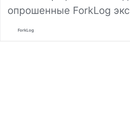
опрошенные ForkLog экс
ForkLog