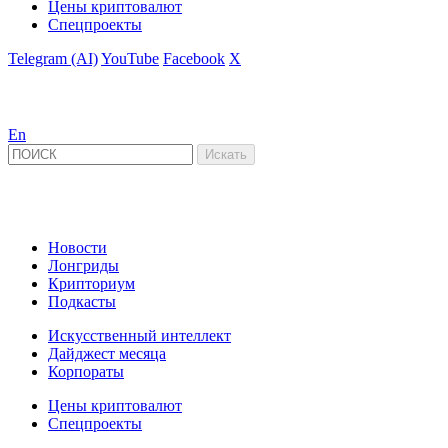
Цены криптовалют
Спецпроекты
Telegram (AI)
YouTube
Facebook
X
En
Новости
Лонгриды
Крипториум
Подкасты
Искусственный интеллект
Дайджест месяца
Корпораты
Цены криптовалют
Спецпроекты