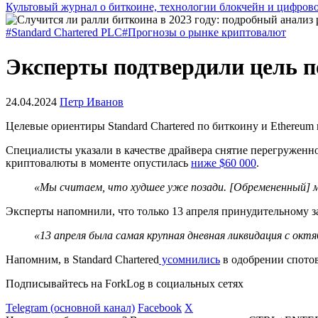
Культовый журнал о биткоине, технологии блокчейн и цифров
#Standard Chartered PLC
#Прогнозы о рынке криптовалют
Эксперты подтвердили цель по
24.04.2024
Петр Иванов
Целевые ориентиры Standard Chartered по биткоину и Ethereum
Специалисты указали в качестве драйвера снятие перегружен
криптовалюты в моменте опустилась
ниже $60 000
.
«Мы считаем, что худшее уже позади. [Обремененный]
Эксперты напомнили, что только 13 апреля принудительному 
«13 апреля была самая крупная дневная ликвидация с октя
Напомним, в Standard Chartered
усомнились
в одобрении спото
Подписывайтесь на ForkLog в социальных сетях
Telegram (основной канал)
Facebook
X