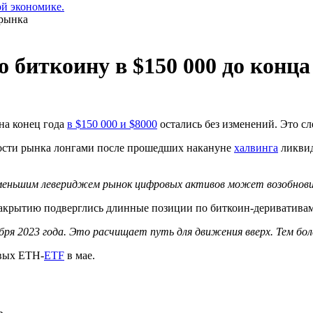
ой экономике.
 биткоину в $150 000 до конца
 на конец года
в $150 000 и $8000
остались без изменений. Это сл
ности рынка лонгами после прошедших накануне
халвинга
ликвид
 меньшим левериджем рынок цифровых активов может возобнов
закрытию подверглись длинные позиции по биткоин-деривативам
бря 2023 года. Это расчищает путь для движения вверх. Тем бол
вых ETH-
ETF
в мае.