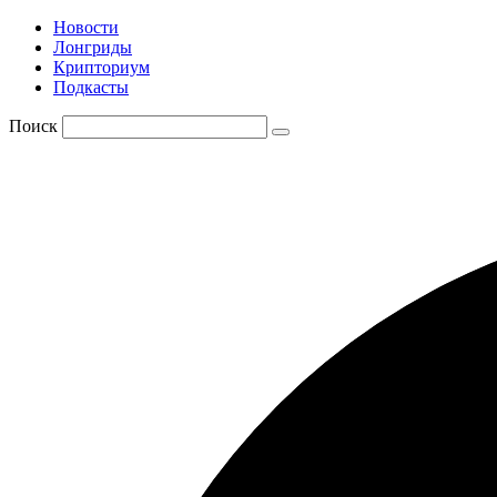
Новости
Лонгриды
Крипториум
Подкасты
Поиск