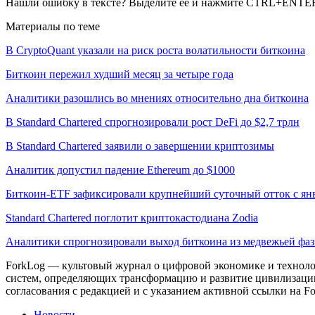
Нашли ошибку в тексте? Выделите ее и нажмите CTRL+ENTE
Материалы по теме
В CryptoQuant указали на риск роста волатильности биткоина
Биткоин пережил худший месяц за четыре года
Аналитики разошлись во мнениях относительно дна биткоина
В Standard Chartered спрогнозировали рост DeFi до $2,7 трлн
В Standard Chartered заявили о завершении криптозимы
Аналитик допустил падение Ethereum до $1000
Биткоин-ETF зафиксировали крупнейший суточный отток с ян
Standard Chartered поглотит криптокастодиана Zodia
Аналитики спрогнозировали выход биткоина из медвежьей фа
ForkLog — культовый журнал о цифровой экономике и технолог
систем, определяющих трансформацию и развитие цивилизаци
согласования с редакцией и с указанием активной ссылки на Fo
Новости