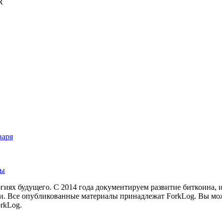
R
варя
зы
иях будущего. С 2014 года документируем развитие биткоина, 
и.
Все опубликованные материалы принадлежат ForkLog. Вы мож
rkLog.