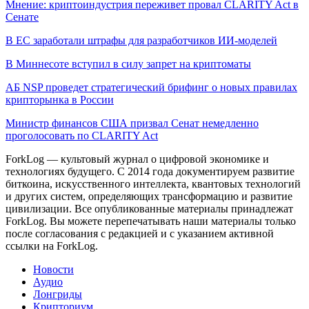
Мнение: криптоиндустрия переживет провал CLARITY Act в
Сенате
В ЕС заработали штрафы для разработчиков ИИ-моделей
В Миннесоте вступил в силу запрет на криптоматы
АБ NSP проведет стратегический брифинг о новых правилах
крипторынка в России
Министр финансов США призвал Сенат немедленно
проголосовать по CLARITY Act
ForkLog — культовый журнал о цифровой экономике и
технологиях будущего. С 2014 года документируем развитие
биткоина, искусственного интеллекта, квантовых технологий
и других систем, определяющих трансформацию и развитие
цивилизации.
Все опубликованные материалы принадлежат
ForkLog. Вы можете перепечатывать наши материалы только
после согласования с редакцией и с указанием активной
ссылки на ForkLog.
Новости
Аудио
Лонгриды
Крипториум