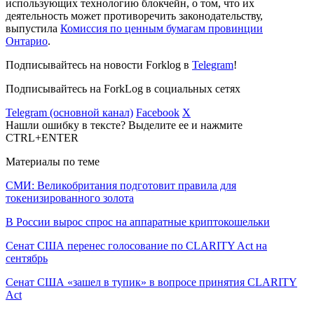
использующих технологию блокчейн, о том, что их
деятельность может противоречить законодательству,
выпустила
Комиссия по ценным бумагам провинции
Онтарио
.
Подписывайтесь на новости Forklog в
Telegram
!
Подписывайтесь на ForkLog в социальных сетях
Telegram (основной канал)
Facebook
X
Нашли ошибку в тексте? Выделите ее и нажмите
CTRL+ENTER
Материалы по теме
СМИ: Великобритания подготовит правила для
токенизированного золота
В России вырос спрос на аппаратные криптокошельки
Сенат США перенес голосование по CLARITY Act на
сентябрь
Сенат США «зашел в тупик» в вопросе принятия CLARITY
Act