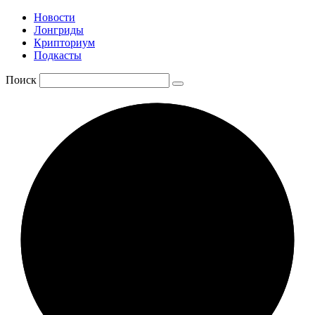
Новости
Лонгриды
Крипториум
Подкасты
Поиск