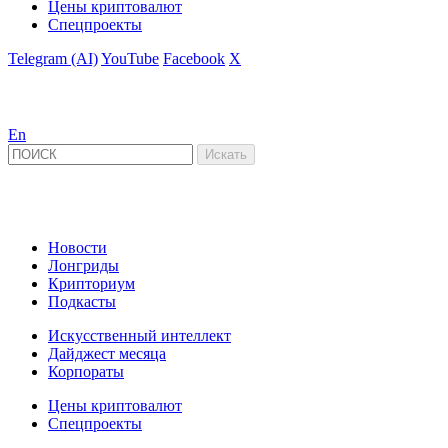
Цены криптовалют
Спецпроекты
Telegram (AI)
YouTube
Facebook
X
En
Новости
Лонгриды
Крипториум
Подкасты
Искусственный интеллект
Дайджест месяца
Корпораты
Цены криптовалют
Спецпроекты