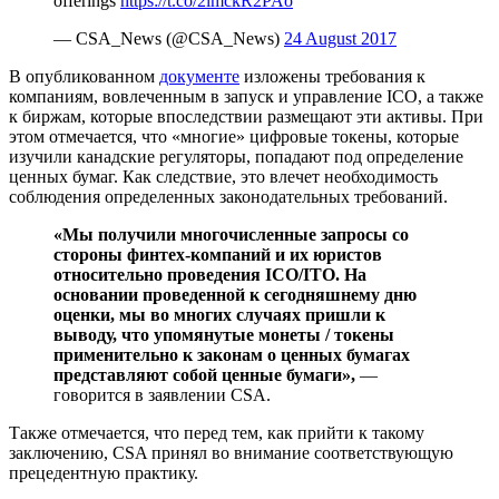
offerings
https://t.co/2lmckR2PAo
— CSA_News (@CSA_News)
24 August 2017
В опубликованном
документе
изложены требования к
компаниям, вовлеченным в запуск и управление ICO, а также
к биржам, которые впоследствии размещают эти активы. При
этом отмечается, что «многие» цифровые токены, которые
изучили канадские регуляторы, попадают под определение
ценных бумаг. Как следствие, это влечет необходимость
соблюдения определенных законодательных требований.
«Мы получили многочисленные запросы со
стороны финтех-компаний и их юристов
относительно проведения ICO/ITO. На
основании проведенной к сегодняшнему дню
оценки, мы во многих случаях пришли к
выводу, что упомянутые монеты / токены
применительно к законам о ценных бумагах
представляют собой ценные бумаги»,
—
говорится в заявлении CSA.
Также отмечается, что перед тем, как прийти к такому
заключению, CSA принял во внимание соответствующую
прецедентную практику.