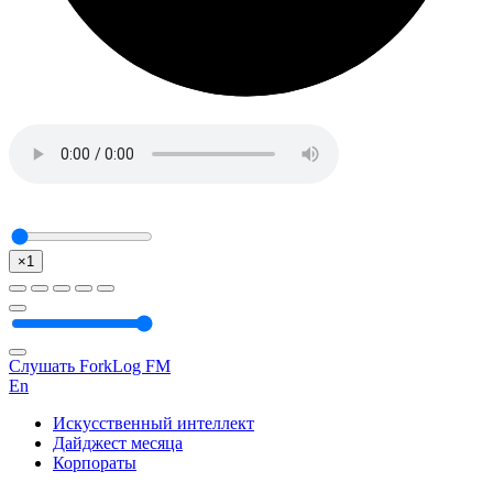
×1
Слушать ForkLog FM
En
Искусственный интеллект
Дайджест месяца
Корпораты