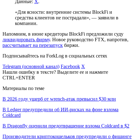
Данные:
X
.
«Для ясности: внутренние системы BlockFi и
средства клиентов не пострадали», — заявили в
компании.
Напомним, в июне кредиторы BlockFi предложили суду
ликвидировать фирму
. Новое руководство FTX, напротив,
рассчитывает на перезапуск
биржи.
Подписывайтесь на ForkLog в социальных сетях
Telegram (основной канал)
Facebook
X
Нашли ошибку в тексте? Выделите ее и нажмите
CTRL+ENTER
Материалы по теме
В 2026 году ущерб от wrench-атак превысил $30 млн
В Ledger предупредили об ИИ-рисках на фоне взлома
Coldcard
В Dragonfly оценили предотвращение взлома Coldcard в $2
Производители криптокошельков предупредили о фишинге