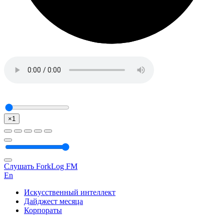
×1
Слушать ForkLog FM
En
Искусственный интеллект
Дайджест месяца
Корпораты