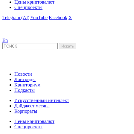
Цены криптовалют
Спецпроекты
Telegram (AI)
YouTube
Facebook
X
En
Новости
Лонгриды
Крипториум
Подкасты
Искусственный интеллект
Дайджест месяца
Корпораты
Цены криптовалют
Спецпроекты