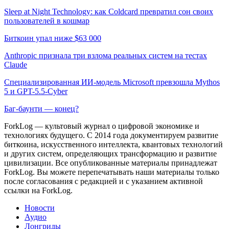
Sleep at Night Technology: как Coldcard превратил сон своих
пользователей в кошмар
Биткоин упал ниже $63 000
Anthropic признала три взлома реальных систем на тестах
Claude
Специализированная ИИ-модель Microsoft превзошла Mythos
5 и GPT-5.5-Cyber
Баг-баунти — конец?
ForkLog — культовый журнал о цифровой экономике и
технологиях будущего. С 2014 года документируем развитие
биткоина, искусственного интеллекта, квантовых технологий
и других систем, определяющих трансформацию и развитие
цивилизации.
Все опубликованные материалы принадлежат
ForkLog. Вы можете перепечатывать наши материалы только
после согласования с редакцией и с указанием активной
ссылки на ForkLog.
Новости
Аудио
Лонгриды