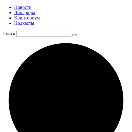
Новости
Лонгриды
Крипториум
Подкасты
Поиск