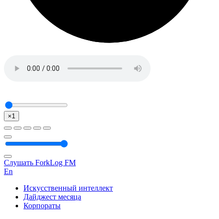
×1
Слушать ForkLog FM
En
Искусственный интеллект
Дайджест месяца
Корпораты