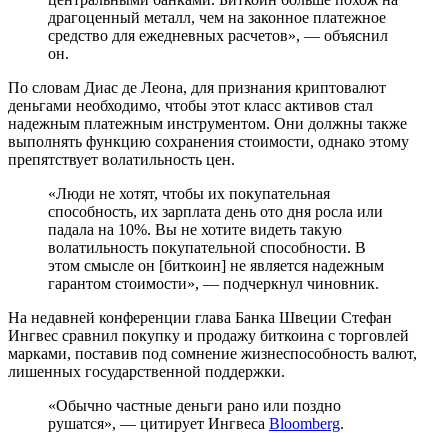
драгоценный металл, чем на законное платежное
средство для ежедневных расчетов», — объяснил
он.
По словам Диас де Леона, для признания криптовалют
деньгами необходимо, чтобы этот класс активов стал
надежным платежным инструментом. Они должны также
выполнять функцию сохранения стоимости, однако этому
препятствует волатильность цен.
«Люди не хотят, чтобы их покупательная
способность, их зарплата день ото дня росла или
падала на 10%. Вы не хотите видеть такую
волатильность покупательной способности. В
этом смысле он [биткоин] не является надежным
гарантом стоимости», — подчеркнул чиновник.
На недавней конференции глава Банка Швеции Стефан
Ингвес сравнил покупку и продажу биткоина с торговлей
марками, поставив под сомнение жизнеспособность валют,
лишенных государственной поддержки.
«Обычно частные деньги рано или поздно
рушатся», — цитирует Ингвеса
Bloomberg
.