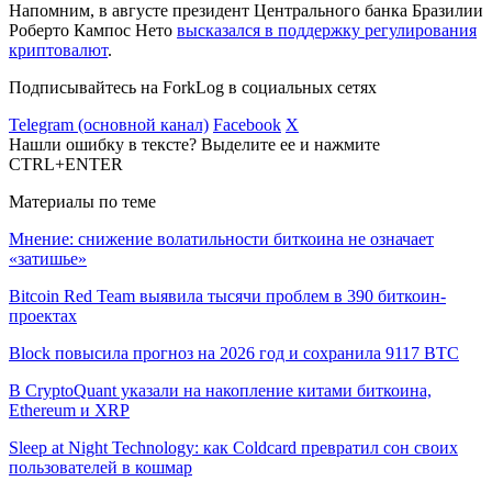
Напомним, в августе президент Центрального банка Бразилии
Роберто Кампос Нето
высказался в поддержку регулирования
криптовалют
.
Подписывайтесь на ForkLog в социальных сетях
Telegram (основной канал)
Facebook
X
Нашли ошибку в тексте? Выделите ее и нажмите
CTRL+ENTER
Материалы по теме
Мнение: снижение волатильности биткоина не означает
«затишье»
Bitcoin Red Team выявила тысячи проблем в 390 биткоин-
проектах
Block повысила прогноз на 2026 год и сохранила 9117 BTC
В CryptoQuant указали на накопление китами биткоина,
Ethereum и XRP
Sleep at Night Technology: как Coldcard превратил сон своих
пользователей в кошмар