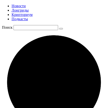
Новости
Лонгриды
Крипториум
Подкасты
Поиск