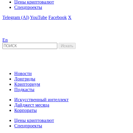
Цены криптовалют
Спецпроекты
Telegram (AI)
YouTube
Facebook
X
En
Новости
Лонгриды
Крипториум
Подкасты
Искусственный интеллект
Дайджест месяца
Корпораты
Цены криптовалют
Спецпроекты