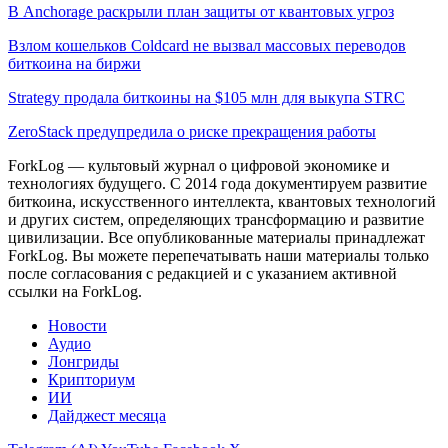
В Anchorage раскрыли план защиты от квантовых угроз
Взлом кошельков Coldcard не вызвал массовых переводов
биткоина на биржи
Strategy продала биткоины на $105 млн для выкупа STRC
ZeroStack предупредила о риске прекращения работы
ForkLog — культовый журнал о цифровой экономике и
технологиях будущего. С 2014 года документируем развитие
биткоина, искусственного интеллекта, квантовых технологий
и других систем, определяющих трансформацию и развитие
цивилизации.
Все опубликованные материалы принадлежат
ForkLog. Вы можете перепечатывать наши материалы только
после согласования с редакцией и с указанием активной
ссылки на ForkLog.
Новости
Аудио
Лонгриды
Крипториум
ИИ
Дайджест месяца