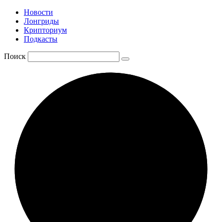
Новости
Лонгриды
Крипториум
Подкасты
Поиск