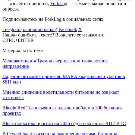
— вся лента новостей,
ForkLog
— самые важные новости и
опросы.
Подписывайтесь на ForkLog в социальных сетях
Telegram (основной канал)
Facebook
X
Нашли ошибку в тексте? Выделите ее и нажмите
CTRL+ENTER
Материалы по теме
Медиакомпания Трампа свернула криптовалютное
направление
Падение биткоина принесло MARA квартальный убыток в
$611 млн
Мнение: снижение волатильности биткоина не означает
«затишье»
Bitcoin Red Team выявила тысячи проблем в 390 биткоин-
проектах
Block повысила прогноз на 2026 год и сохранила 9117 BTC
В CryptoQuant указали на накопление китами биткоина,