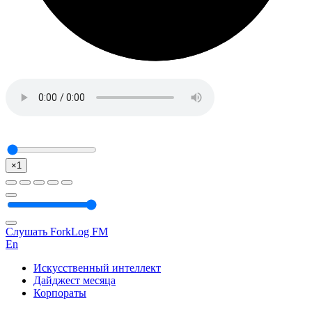
×1
Слушать ForkLog FM
En
Искусственный интеллект
Дайджест месяца
Корпораты