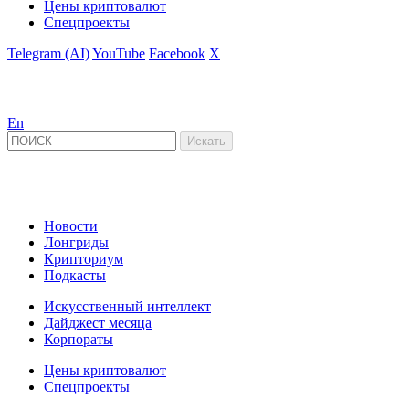
Цены криптовалют
Спецпроекты
Telegram (AI)
YouTube
Facebook
X
En
Новости
Лонгриды
Крипториум
Подкасты
Искусственный интеллект
Дайджест месяца
Корпораты
Цены криптовалют
Спецпроекты