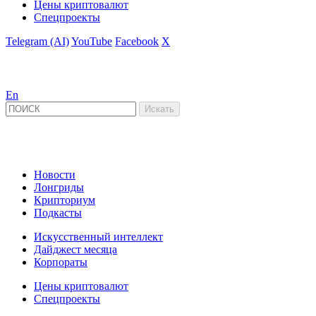
Цены криптовалют
Спецпроекты
Telegram (AI)
YouTube
Facebook
X
En
Новости
Лонгриды
Крипториум
Подкасты
Искусственный интеллект
Дайджест месяца
Корпораты
Цены криптовалют
Спецпроекты