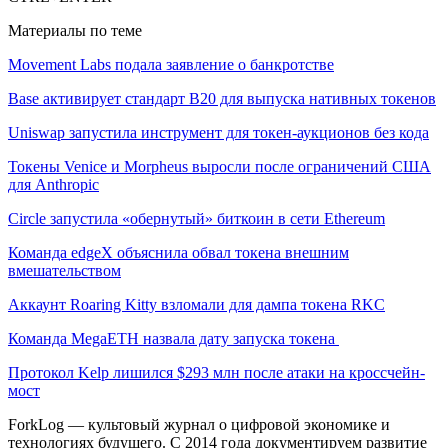
Материалы по теме
Movement Labs подала заявление о банкротстве
Base активирует стандарт B20 для выпуска нативных токенов
Uniswap запустила инструмент для токен-аукционов без кода
Токены Venice и Morpheus выросли после ограничений США
для Anthropic
Circle запустила «обернутый» биткоин в сети Ethereum
Команда edgeX объяснила обвал токена внешним
вмешательством
Аккаунт Roaring Kitty взломали для дампа токена RKC
Команда MegaETH назвала дату запуска токена
Протокол Kelp лишился $293 млн после атаки на кроссчейн-
мост
ForkLog — культовый журнал о цифровой экономике и
технологиях будущего. С 2014 года документируем развитие