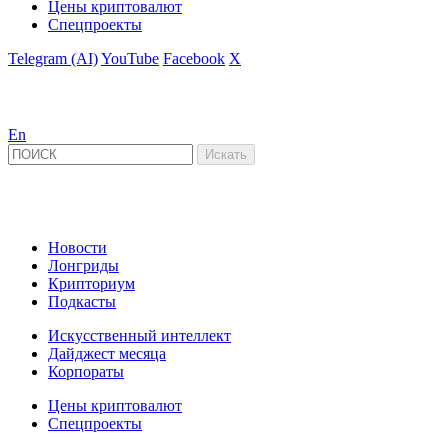
Цены криптовалют
Спецпроекты
Telegram (AI)
YouTube
Facebook
X
En
Новости
Лонгриды
Крипториум
Подкасты
Искусственный интеллект
Дайджест месяца
Корпораты
Цены криптовалют
Спецпроекты