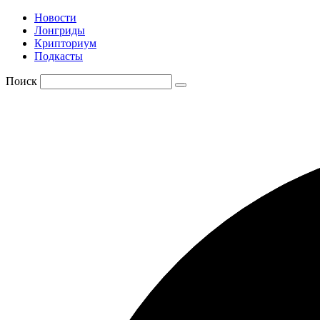
Новости
Лонгриды
Крипториум
Подкасты
Поиск