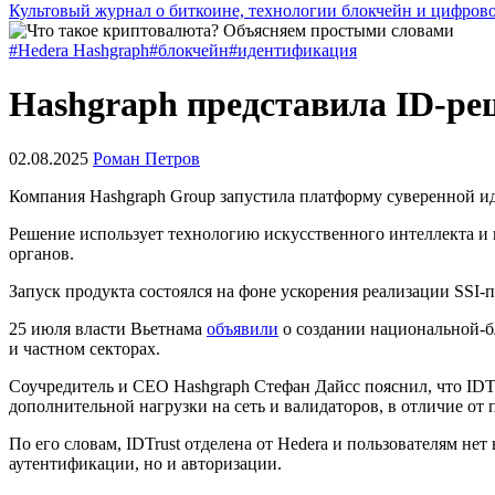
Культовый журнал о биткоине, технологии блокчейн и цифров
#Hedera Hashgraph
#блокчейн
#идентификация
Hashgraph представила ID-ре
02.08.2025
Роман Петров
Компания Hashgraph Group запустила платформу суверенной и
Решение использует технологию искусственного интеллекта и 
органов.
Запуск продукта состоялся на фоне ускорения реализации SSI
25 июля власти Вьетнама
объявили
о создании национальной-б
и частном секторах.
Соучредитель и CEO Hashgraph Стефан Дайсс пояснил, что IDTru
дополнительной нагрузки на сеть и валидаторов, в отличие от 
По его словам, IDTrust отделена от Hedera и пользователям н
аутентификации, но и авторизации.