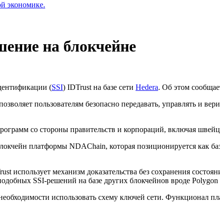
ой экономике.
шение на блокчейне
дентификации (
SSI
) IDTrust на базе сети
Hedera
. Об этом сообща
позволяет пользователям безопасно передавать, управлять и ве
-программ со стороны правительств и корпораций, включая швей
локчейн платформы NDAChain, которая позиционируется как баз
st использует механизм доказательства без сохранения состояния
подобных SSI-решений на базе других блокчейнов вроде Polygon 
ет необходимости использовать схему ключей сети. Функционал 