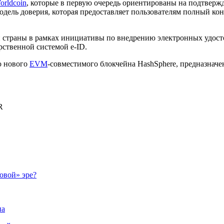
orldcoin
, которые в первую очередь ориентированы на подтверж
ю модель доверия, которая предоставляет пользователям полный 
страны в рамках инициативы по внедрению электронных удостов
рственной системой e-ID.
ю нового
EVM
-совместимого блокчейна HashSphere, предназначе
R
овой» эре?
на