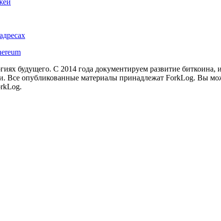
жей
адресах
hereum
иях будущего. С 2014 года документируем развитие биткоина, 
и.
Все опубликованные материалы принадлежат ForkLog. Вы мож
rkLog.