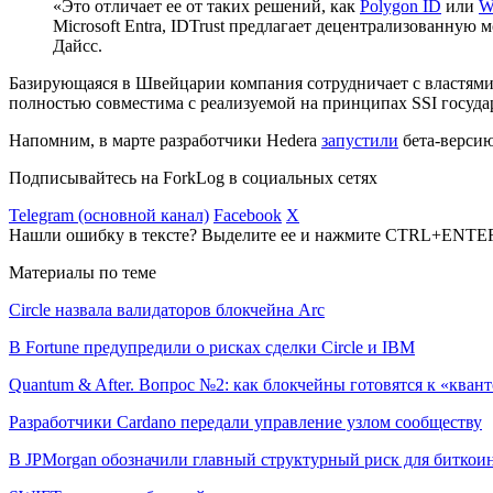
«Это отличает ее от таких решений, как
Polygon ID
или
W
Microsoft Entra, IDTrust предлагает децентрализованну
Дайсс.
Базирующаяся в Швейцарии компания сотрудничает с властями 
полностью совместима с реализуемой на принципах SSI госуда
Напомним, в марте разработчики Hedera
запустили
бета-верси
Подписывайтесь на ForkLog в социальных сетях
Telegram (основной канал)
Facebook
X
Нашли ошибку в тексте? Выделите ее и нажмите CTRL+ENTE
Материалы по теме
Circle назвала валидаторов блокчейна Arc
В Fortune предупредили о рисках сделки Circle и IBM
Quantum & After. Вопрос №2: как блокчейны готовятся к «квант
Разработчики Cardano передали управление узлом сообществу
В JPMorgan обозначили главный структурный риск для биткои