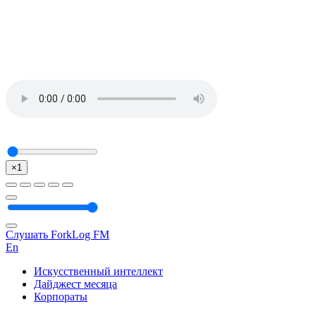
×1
Слушать ForkLog FM
En
Искусственный интеллект
Дайджест месяца
Корпораты