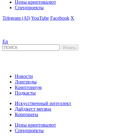
Цены криптовалют
Спецпроекты
Telegram (AI)
YouTube
Facebook
X
En
Новости
Лонгриды
Крипториум
Подкасты
Искусственный интеллект
Дайджест месяца
Корпораты
Цены криптовалют
Спецпроекты