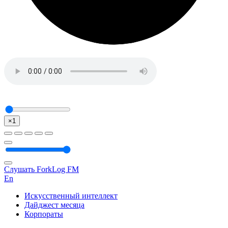
×1
Слушать ForkLog FM
En
Искусственный интеллект
Дайджест месяца
Корпораты