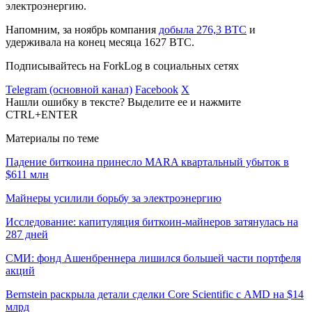
электроэнергию.
Напомним, за ноябрь компания
добыла 276,3 BTC
и
удерживала на конец месяца 1627 BTC.
Подписывайтесь на ForkLog в социальных сетях
Telegram (основной канал)
Facebook
X
Нашли ошибку в тексте? Выделите ее и нажмите
CTRL+ENTER
Материалы по теме
Падение биткоина принесло MARA квартальный убыток в
$611 млн
Майнеры усилили борьбу за электроэнергию
Исследование: капитуляция биткоин-майнеров затянулась на
287 дней
СМИ: фонд Ашенбреннера лишился большей части портфеля
акций
Bernstein раскрыла детали сделки Core Scientific с AMD на $14
млрд