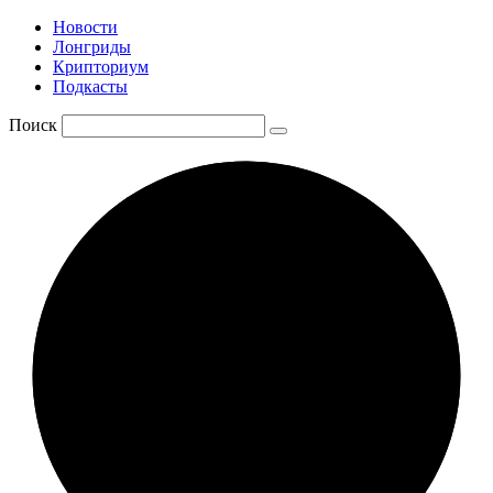
Новости
Лонгриды
Крипториум
Подкасты
Поиск