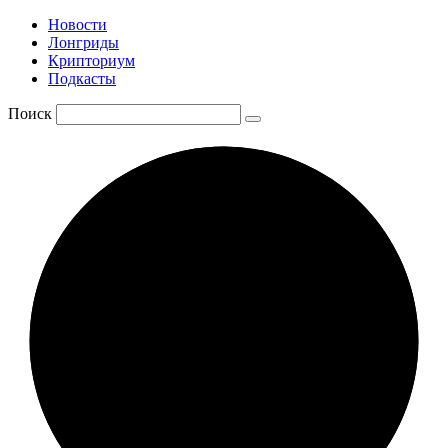
Новости
Лонгриды
Крипториум
Подкасты
Поиск