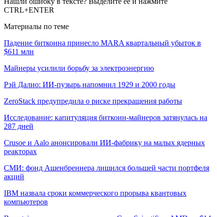
Нашли ошибку в тексте? Выделите ее и нажмите
CTRL+ENTER
Материалы по теме
Падение биткоина принесло MARA квартальный убыток в
$611 млн
Майнеры усилили борьбу за электроэнергию
Рэй Далио: ИИ-пузырь напомнил 1929 и 2000 годы
ZeroStack предупредила о риске прекращения работы
Исследование: капитуляция биткоин-майнеров затянулась на
287 дней
Crusoe и Aalo анонсировали ИИ-фабрику на малых ядерных
реакторах
СМИ: фонд Ашенбреннера лишился большей части портфеля
акций
IBM назвала сроки коммерческого прорыва квантовых
компьютеров