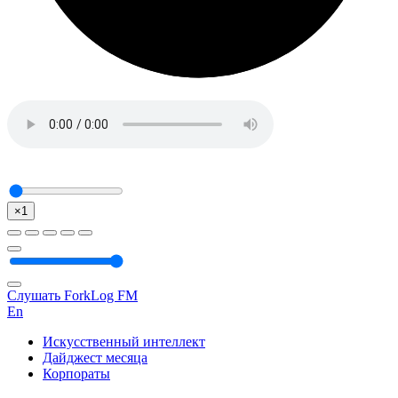
×1
Слушать ForkLog FM
En
Искусственный интеллект
Дайджест месяца
Корпораты