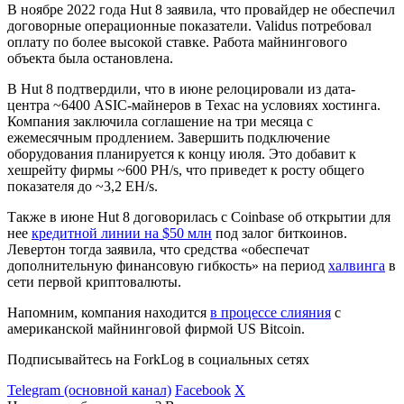
В ноябре 2022 года Hut 8 заявила, что провайдер не обеспечил
договорные операционные показатели. Validus потребовал
оплату по более высокой ставке. Работа майнингового
объекта была остановлена.
В Hut 8 подтвердили, что в июне релоцировали из дата-
центра ~6400 ASIC-майнеров в Техас на условиях хостинга.
Компания заключила соглашение на три месяца с
ежемесячным продлением. Завершить подключение
оборудования планируется к концу июля. Это добавит к
хешрейту фирмы ~600 PH/s, что приведет к росту общего
показателя до ~3,2 EH/s.
Также в июне Hut 8 договорилась с Coinbase об открытии для
нее
кредитной линии на $50 млн
под залог биткоинов.
Левертон тогда заявила, что средства «обеспечат
дополнительную финансовую гибкость» на период
халвинга
в
сети первой криптовалюты.
Напомним, компания находится
в процессе слияния
с
американской майнинговой фирмой US Bitcoin.
Подписывайтесь на ForkLog в социальных сетях
Telegram (основной канал)
Facebook
X