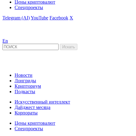
Цены криптовалют
Спецпроекты
Telegram (AI)
YouTube
Facebook
X
En
Новости
Лонгриды
Крипториум
Подкасты
Искусственный интеллект
Дайджест месяца
Корпораты
Цены криптовалют
Спецпроекты