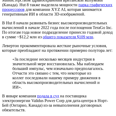
Министерством здравоохранения Британской Колумбии
(Канада). Hut 8 также выделила мощности
парка графических
процессоров
для компании XYZ AI, которая занимается
генеративным ИИ в области 3D-изображений.
В Hut 8 начали развивать бизнес высокопроизводительных
вычислений в начале 2022 года после поглощения TeraGo Inc.
По итогам года новое подразделение принесло годовой доход
в сумме ~$12,2 млн из
общего показателя $109 млн
.
Левертон прокомментировала жесткие рыночные условия,
которые преобладают на протяжении примерно полутора лет:
«За последние несколько месяцев индустрия в
значительной мере восстановилась. Мы наблюдаем
больший импульс, чем изначально предполагалось.
Отчасти это связано с тем, что некоторые из
коллег последовали нашему примеру движения в
область высокопроизводительных вычислений и
ИИ».
В январе компания
подала в суд
на поставщика
электроэнергии Validus Power Corp для дата-центра в Норт-
Бей (Онтарио, Канада) из-за невыполнения договорных
обязательств.