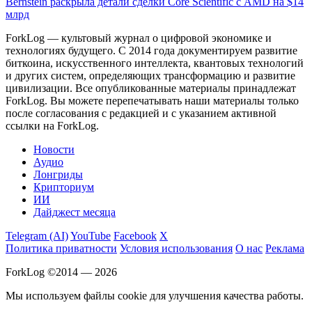
Bernstein раскрыла детали сделки Core Scientific с AMD на $14
млрд
ForkLog — культовый журнал о цифровой экономике и
технологиях будущего. С 2014 года документируем развитие
биткоина, искусственного интеллекта, квантовых технологий
и других систем, определяющих трансформацию и развитие
цивилизации.
Все опубликованные материалы принадлежат
ForkLog. Вы можете перепечатывать наши материалы только
после согласования с редакцией и с указанием активной
ссылки на ForkLog.
Новости
Аудио
Лонгриды
Крипториум
ИИ
Дайджест месяца
Telegram (AI)
YouTube
Facebook
X
Политика приватности
Условия использования
О нас
Реклама
ForkLog ©2014 — 2026
Мы используем файлы cookie для улучшения качества работы.