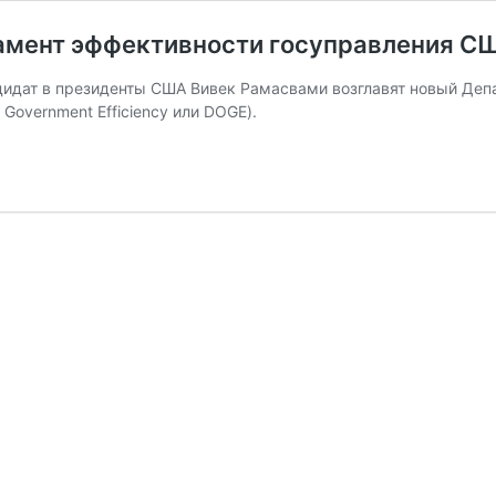
амент эффективности госуправления С
идат в президенты США Вивек Рамасвами возглавят новый Деп
Government Efficiency или DOGE).