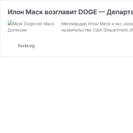
Илон Маск возглавит DOGE — Департ
Миллиардер Илон Маск и экс-канд
правительстве США (Department of 
ForkLog