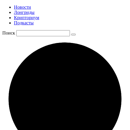
Новости
Лонгриды
Крипториум
Подкасты
Поиск