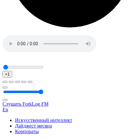
×1
Слушать ForkLog FM
En
Искусственный интеллект
Дайджест месяца
Корпораты