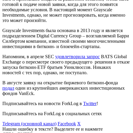
готовой к подаче новой заявки, когда для этого появятся
необходимые условия. В настоящий момент Grayscale
Investments, однако, не может прогнозировать, когда именно
это может произойти.
Grayscale Investments была основана в 2013 году и является
подразделением Digital Currency Group – возглавляемой Барри
Силбертом компании, известной своими многочисленными
инвестициями в биткоин- и блокчейн-стартапы.
Напомним, в апреле SEC
удовлетворила запрос
BATS Global
Exchange о пересмотре своего предыдущего решения в отказе
запуска биткоин-ETF братьев Уинклвоссов. Никаких
новостей с тех пор, однако, не поступало.
В августе заявку на открытие биржевого биткоин-фонда
подал
один из крупнейших американских инвестиционных
фондов VanEck.
Подписывайтесь на новости ForkLog в
Twitter
!
Подписывайтесь на ForkLog в социальных сетях
Telegram (основной канал)
Facebook
X
Нашли ошибку в тексте? Выделите ее и нажмите