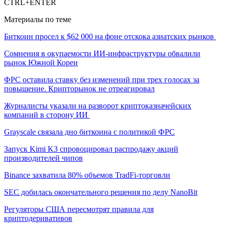
CTRL+ENTER
Материалы по теме
Биткоин просел к $62 000 на фоне отскока азиатских рынков
Сомнения в окупаемости ИИ-инфраструктуры обвалили
рынок Южной Кореи
ФРС оставила ставку без изменений при трех голосах за
повышение. Крипторынок не отреагировал
Журналисты указали на разворот криптоказначейских
компаний в сторону ИИ
Grayscale связала дно биткоина с политикой ФРС
Запуск Kimi K3 спровоцировал распродажу акций
производителей чипов
Binance захватила 80% объемов TradFi-торговли
SEC добилась окончательного решения по делу NanoBit
Регуляторы США пересмотрят правила для
криптодеривативов