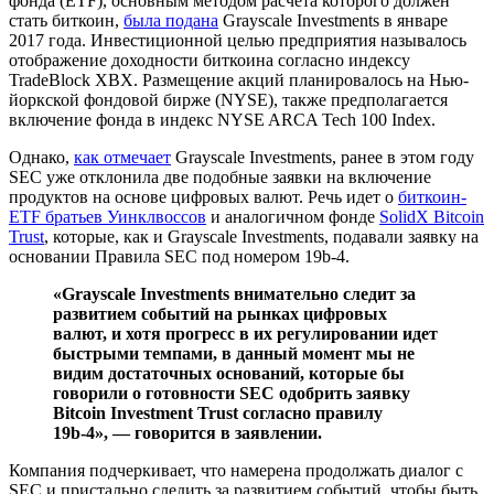
фонда (ETF), основным методом расчета которого должен
стать биткоин,
была подана
Grayscale Investments в январе
2017 года. Инвестиционной целью предприятия называлось
отображение доходности биткоина согласно индексу
TradeBlock XBX. Размещение акций планировалось на Нью-
йоркской фондовой бирже (NYSE), также предполагается
включение фонда в индекс NYSE ARCA Tech 100 Index.
Однако,
как отмечает
Grayscale Investments, ранее в этом году
SEC уже отклонила две подобные заявки на включение
продуктов на основе цифровых валют. Речь идет о
биткоин-
ETF братьев Уинклвоссов
и аналогичном фонде
SolidX Bitcoin
Trust
, которые, как и Grayscale Investments, подавали заявку на
основании Правила SEC под номером 19b‑4.
«Grayscale Investments внимательно следит за
развитием событий на рынках цифровых
валют, и хотя прогресс в их регулировании идет
быстрыми темпами, в данный момент мы не
видим достаточных оснований, которые бы
говорили о готовности SEC одобрить заявку
Bitcoin Investment Trust согласно правилу
19b‑4», — говорится в заявлении.
Компания подчеркивает, что намерена продолжать диалог с
SEC и пристально следить за развитием событий, чтобы быть