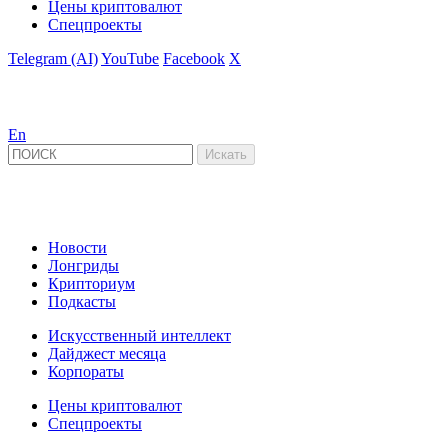
Цены криптовалют
Спецпроекты
Telegram (AI)
YouTube
Facebook
X
En
Новости
Лонгриды
Крипториум
Подкасты
Искусственный интеллект
Дайджест месяца
Корпораты
Цены криптовалют
Спецпроекты