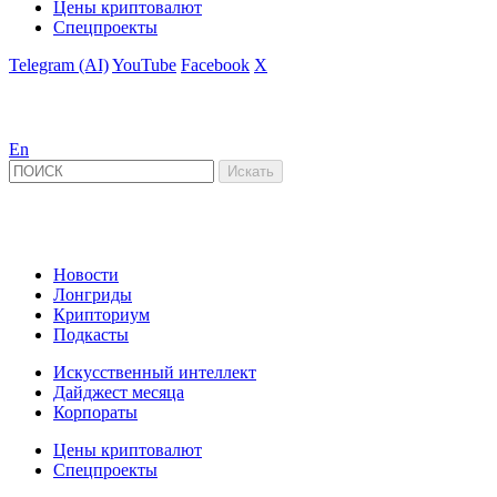
Цены криптовалют
Спецпроекты
Telegram (AI)
YouTube
Facebook
X
En
Новости
Лонгриды
Крипториум
Подкасты
Искусственный интеллект
Дайджест месяца
Корпораты
Цены криптовалют
Спецпроекты