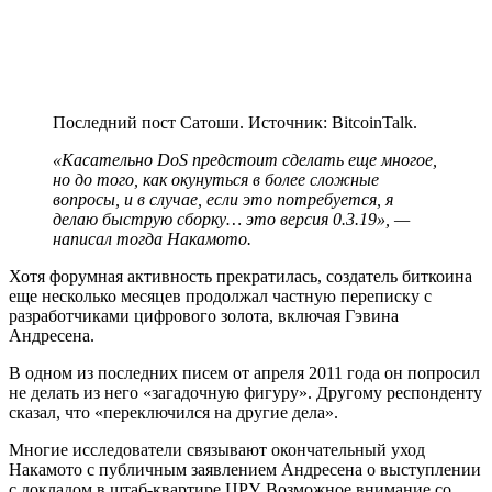
Последний пост Сатоши. Источник: BitcoinTalk.
«Касательно DoS предстоит сделать еще многое,
но до того, как окунуться в более сложные
вопросы, и в случае, если это потребуется, я
делаю быструю сборку… это версия 0.3.19», —
написал тогда Накамото.
Хотя форумная активность прекратилась, создатель биткоина
еще несколько месяцев продолжал частную переписку с
разработчиками цифрового золота, включая Гэвина
Андресена.
В одном из последних писем от апреля 2011 года он попросил
не делать из него «загадочную фигуру». Другому респонденту
сказал, что «переключился на другие дела».
Многие исследователи связывают окончательный уход
Накамото с публичным заявлением Андресена о выступлении
с докладом в штаб-квартире ЦРУ. Возможное внимание со