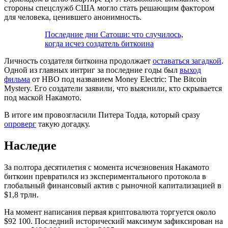
стороны спецслужб США могло стать решающим фактором
для человека, ценившего анонимность.
Последние дни Сатоши: что случилось,
когда исчез создатель биткоина
Личность создателя биткоина продолжает
оставаться загадкой
.
Одной из главных интриг за последние годы был
выход
фильма
от HBO под названием Money Electric: The Bitcoin
Mystery. Его создатели заявили, что выяснили, кто скрывается
под маской Накамото.
В итоге им провозгласили Питера Тодда, который сразу
опроверг
такую догадку.
Наследие
За полтора десятилетия с момента исчезновения Накамото
биткоин превратился из экспериментального протокола в
глобальный финансовый актив с рыночной капитализацией в
$1,8 трлн.
На момент написания первая криптовалюта торгуется около
$92 100. Последний исторический максимум зафиксирован на