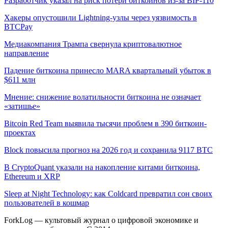
Разработчик указал на риск потери биткоинов из-за BIP-110
Хакеры опустошили Lightning-узлы через уязвимость в
BTCPay
Медиакомпания Трампа свернула криптовалютное
направление
Падение биткоина принесло MARA квартальный убыток в
$611 млн
Мнение: снижение волатильности биткоина не означает
«затишье»
Bitcoin Red Team выявила тысячи проблем в 390 биткоин-
проектах
Block повысила прогноз на 2026 год и сохранила 9117 BTC
В CryptoQuant указали на накопление китами биткоина,
Ethereum и XRP
Sleep at Night Technology: как Coldcard превратил сон своих
пользователей в кошмар
ForkLog — культовый журнал о цифровой экономике и