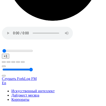
×1
Слушать ForkLog FM
En
Искусственный интеллект
Дайджест месяца
Корпораты