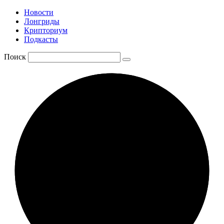
Новости
Лонгриды
Крипториум
Подкасты
Поиск