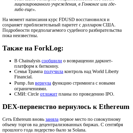
лицензированного учреждения, в Гонконге или где-
либо еще».
На момент написания курс FDUSD восстановился и
сохраняет приблизительный паритет с долларом США.
Подробности предполагаемого судебного разбирательства
пока неизвестны.
Также на ForkLog:
В Chainalysis
сообщили
о возвращении даркнет-
платформ к биткоину.
Семья Трампа
получила
контроль над World Liberty
Financial.
Pump․fun
вернула
функцию стриминга с новыми
ограничениями.
СМИ: Circle
отложит
планы по проведению IPO.
DEX-первенство вернулось к Ethereum
Сеть Ethereum вновь
заняла
первое место по совокупному
объему торгов на децентрализованных биржах. С сентября
прошлого года лидерство было за Solana.