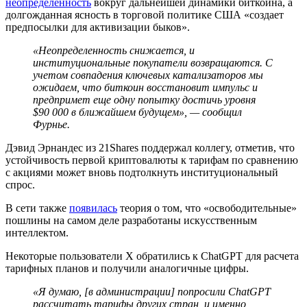
неопределенность
вокруг дальнейшей динамики биткоина, а
долгожданная ясность в торговой политике США «создает
предпосылки для активизации быков».
«Неопределенность снижается, и
институциональные покупатели возвращаются. С
учетом совпадения ключевых катализаторов мы
ожидаем, что биткоин восстановит импульс и
предпримет еще одну попытку достичь уровня
$90 000 в ближайшем будущем», — сообщил
Фурнье.
Дэвид Эрнандес из 21Shares поддержал коллегу, отметив, что
устойчивость первой криптовалюты к тарифам по сравнению
с акциями может вновь подтолкнуть институциональный
спрос.
В сети также
появилась
теория о том, что «освободительные»
пошлины на самом деле разработаны искусственным
интеллектом.
Некоторые пользователи X обратились к ChatGPT для расчета
тарифных планов и получили аналогичные цифры.
«Я думаю, [в администрации] попросили ChatGPT
рассчитать тарифы других стран, и именно