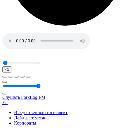
×1
Слушать ForkLog FM
En
Искусственный интеллект
Дайджест месяца
Корпораты