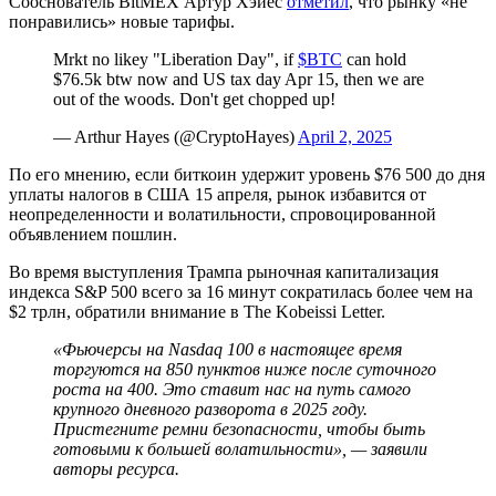
Сооснователь BitMEX Артур Хэйес
отметил
, что рынку «не
понравились» новые тарифы.
Mrkt no likey "Liberation Day", if
$BTC
can hold
$76.5k btw now and US tax day Apr 15, then we are
out of the woods. Don't get chopped up!
— Arthur Hayes (@CryptoHayes)
April 2, 2025
По его мнению, если биткоин удержит уровень $76 500 до дня
уплаты налогов в США 15 апреля, рынок избавится от
неопределенности и волатильности, спровоцированной
объявлением пошлин.
Во время выступления Трампа рыночная капитализация
индекса S&P 500 всего за 16 минут сократилась более чем на
$2 трлн, обратили внимание в The Kobeissi Letter.
«Фьючерсы на Nasdaq 100 в настоящее время
торгуются на 850 пунктов ниже после суточного
роста на 400. Это ставит нас на путь самого
крупного дневного разворота в 2025 году.
Пристегните ремни безопасности, чтобы быть
готовыми к большей волатильности», — заявили
авторы ресурса.