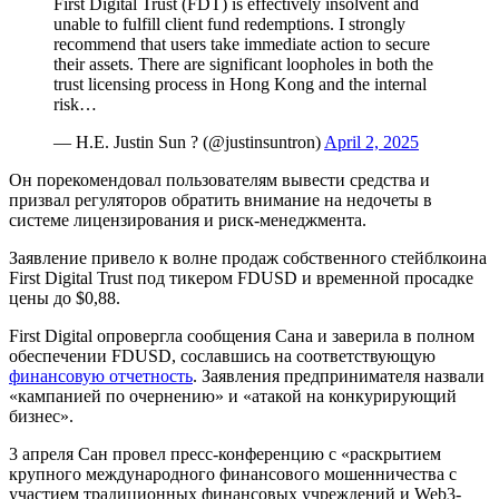
First Digital Trust (FDT) is effectively insolvent and
unable to fulfill client fund redemptions. I strongly
recommend that users take immediate action to secure
their assets. There are significant loopholes in both the
trust licensing process in Hong Kong and the internal
risk…
— H.E. Justin Sun ? (@justinsuntron)
April 2, 2025
Он порекомендовал пользователям вывести средства и
призвал регуляторов обратить внимание на недочеты в
системе лицензирования и риск-менеджмента.
Заявление привело к волне продаж собственного стейблкоина
First Digital Trust под тикером FDUSD и временной просадке
цены до $0,88.
First Digital опровергла сообщения Сана и заверила в полном
обеспечении FDUSD, сославшись на соответствующую
финансовую отчетность
. Заявления предпринимателя назвали
«кампанией по очернению» и «атакой на конкурирующий
бизнес».
3 апреля Сан провел пресс-конференцию с «раскрытием
крупного международного финансового мошенничества с
участием традиционных финансовых учреждений и Web3-