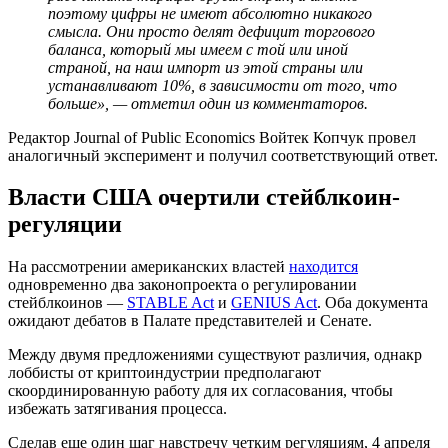
поэтому цифры не имеют абсолютно никакого
смысла. Они просто делят дефицит торгового
баланса, который мы имеем с той или иной
страной, на наш импорт из этой страны или
устанавливают 10%, в зависимости от того, что
больше», — отметил один из комментаторов.
Редактор Journal of Public Economics Войтек Копчук провел
аналогичный эксперимент и получил соответствующий ответ.
Власти США очертили стейблкоин-
регуляции
На рассмотрении американских властей
находится
одновременно два законопроекта о регулировании
стейблкоинов —
STABLE Act
и
GENIUS Act
. Оба документа
ожидают дебатов в Палате представителей и Сенате.
Между двумя предложениями существуют различия, однакр
лоббисты от криптоиндустрии предполагают
скоординированную работу для их согласования, чтобы
избежать затягивания процесса.
Сделав еще один шаг навстречу четким регуляциям, 4 апреля