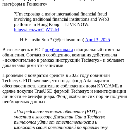
платформ в Гонконге».
?I’m exposing a major international financial fraud
involving traditional financial institutions and Web3
platforms in Hong Kong.—LIVE NOW.
https://t.co/wmCpV7sIcI
— H.E. Justin Sun ? (@justinsuntron)
April 3, 2025
В тот же день в FDT
опубликовали
официальный ответ на
обвинения. Согласно сообщению, компания действовала
«исключительно в рамках инструкций Techteryx» и обладает
доказывающими это записями.
Проблемы с возвратом средств в 2022 году обвинили
Techteryx. FDT заявляет, что тогда фонд Aria выразил
обеспокоенность касательно соблюдения норм
KYC/AML
в
сделке покупке TrueUSD фирмой Techteryx и идентификации
личности ее бенефициара. Фонд якобы до сих пор не получил
необходимых данных.
«Посредством ложного обвинения [FDT] в
участии в заговоре Джастин Сан и Techteryx
пытаются уйти от ответственности и
избежать своих обязанностей по правильному