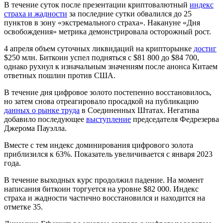
В течение суток после презентации криптовалютный
индекс
страха и жадности
за последние сутки обвалился до 25
пунктов в зону «экстремального страха». Накануне «Дня
освобождения» метрика демонстрировала осторожный рост.
4 апреля объем суточных ликвидаций на крипторынке
достиг
$250 млн. Биткоин успел подняться с $81 800 до $84 700,
однако рухнул к изначальным значениям после анонса Китаем
ответных пошлин против США.
В течение дня цифровое золото постепенно восстановилось,
но затем снова отреагировало просадкой на публикацию
данных о рынке труда
в Соединенных Штатах. Негатива
добавило последующее
выступление
председателя Федрезерва
Джерома Пауэлла.
Вместе с тем индекс доминирования цифрового золота
приблизился к 63%. Показатель увеличивается с января 2023
года.
В течение выходных курс продолжил падение. На момент
написания биткоин торгуется на уровне $82 000. Индекс
страха и жадности частично восстановился и находится на
отметке 35.