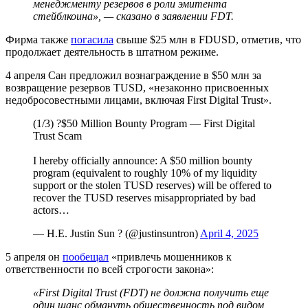
менеджменту резервов в роли эмитента
стейблкоина», — сказано в заявлении FDT.
Фирма также
погасила
свыше $25 млн в FDUSD, отметив, что
продолжает деятельность в штатном режиме.
4 апреля Сан предложил вознаграждение в $50 млн за
возвращение резервов TUSD, «незаконно присвоенных
недобросовестными лицами, включая First Digital Trust».
(1/3) ?$50 Million Bounty Program — First Digital
Trust Scam
I hereby officially announce: A $50 million bounty
program (equivalent to roughly 10% of my liquidity
support or the stolen TUSD reserves) will be offered to
recover the TUSD reserves misappropriated by bad
actors…
— H.E. Justin Sun ? (@justinsuntron)
April 4, 2025
5 апреля он
пообещал
«привлечь мошенников к
ответственности по всей строгости закона»:
«First Digital Trust (FDT) не должна получить еще
один шанс обмануть общественность под видом