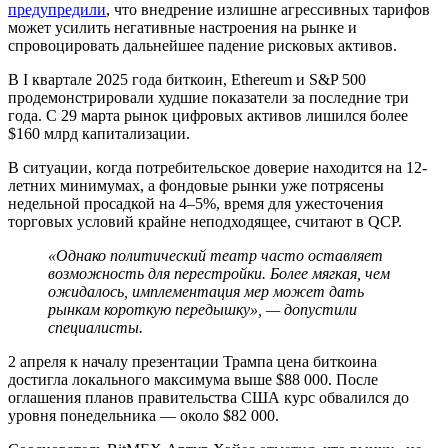
предупредили
, что внедрение излишне агрессивных тарифов
может усилить негативные настроения на рынке и
спровоцировать дальнейшее падение рисковых активов.
В I квартале 2025 года биткоин, Ethereum и S&P 500
продемонстрировали худшие показатели за последние три
года. C 29 марта рынок цифровых активов лишился более
$160 млрд капитализации.
В ситуации, когда потребительское доверие находится на 12-
летних минимумах, а фондовые рынки уже потрясены
недельной просадкой на 4–5%, время для ужесточения
торговых условий крайне неподходящее, считают в QCP.
«Однако политический театр часто оставляет
возможность для перестройки. Более мягкая, чем
ожидалось, имплементация мер может дать
рынкам короткую передышку», — допустили
специалисты.
2 апреля к началу презентации Трампа цена биткоина
достигла локального максимума выше $88 000. После
оглашения планов правительства США курс обвалился до
уровня понедельника — около $82 000.