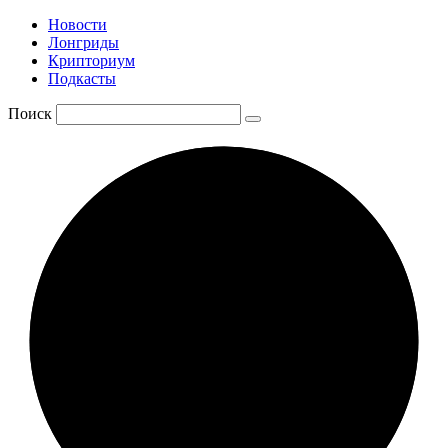
Новости
Лонгриды
Крипториум
Подкасты
Поиск