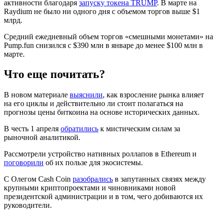
активности благодаря
запуску токена TRUMP
. В марте на
Raydium не было ни одного дня с объемом торгов выше $1
млрд.
Средний ежедневный объем торгов «смешными монетами» на
Pump.fun снизился с $390 млн в январе до менее $100 млн в
марте.
Что еще почитать?
В новом материале
выяснили
, как взросление рынка влияет
на его циклы и действительно ли стоит полагаться на
прогнозы цены биткоина на основе исторических данных.
В честь 1 апреля
обратились
к мистическим силам за
рыночной аналитикой.
Рассмотрели устройство нативных роллапов в Ethereum и
поговорили
об их пользе для экосистемы.
С Олегом Cash Coin
разобрались
в запутанных связях между
крупными криптопроектами и чиновниками новой
президентской администрации и в том, чего добиваются их
руководители.