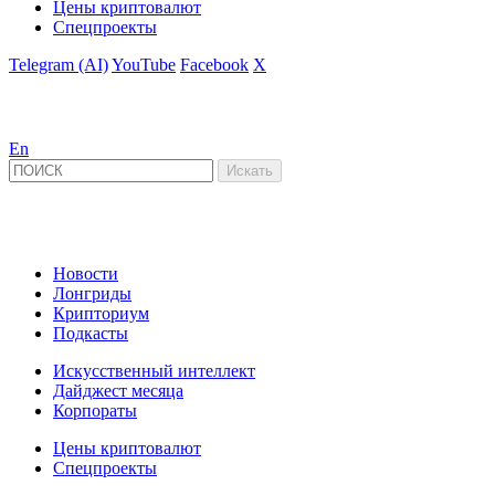
Цены криптовалют
Спецпроекты
Telegram (AI)
YouTube
Facebook
X
En
Новости
Лонгриды
Крипториум
Подкасты
Искусственный интеллект
Дайджест месяца
Корпораты
Цены криптовалют
Спецпроекты