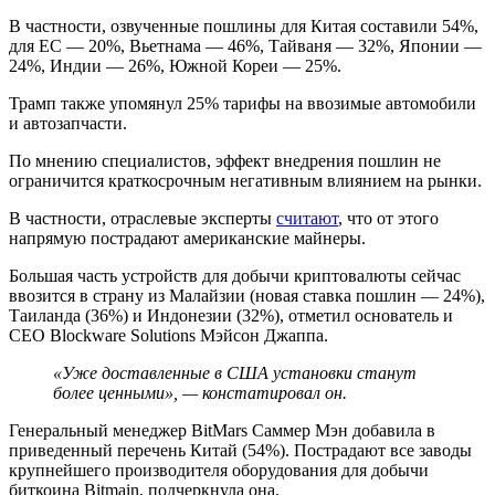
В частности, озвученные пошлины для Китая составили 54%,
для ЕС — 20%, Вьетнама — 46%, Тайваня — 32%, Японии —
24%, Индии — 26%, Южной Кореи — 25%.
Трамп также упомянул 25% тарифы на ввозимые автомобили
и автозапчасти.
По мнению специалистов, эффект внедрения пошлин не
ограничится краткосрочным негативным влиянием на рынки.
В частности, отраслевые эксперты
считают
, что от этого
напрямую пострадают американские майнеры.
Большая часть устройств для добычи криптовалюты сейчас
ввозится в страну из Малайзии (новая ставка пошлин — 24%),
Таиланда (36%) и Индонезии (32%), отметил основатель и
CEO Blockware Solutions Мэйсон Джаппа.
«Уже доставленные в США установки станут
более ценными», — констатировал он.
Генеральный менеджер BitMars Саммер Мэн добавила в
приведенный перечень Китай (54%). Пострадают все заводы
крупнейшего производителя оборудования для добычи
биткоина Bitmain, подчеркнула она.