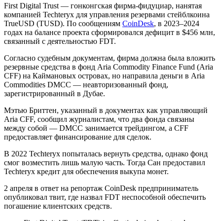
First Digital Trust — гонконгская фирма-фидуциар, нанятая
компанией Techteryx для управления резервами стейблкоина
TrueUSD (TUSD). По сообщениям
CoinDesk
, в 2023–2024
годах на балансе проекта сформировался дефицит в $456 млн,
связанный с деятельностью FDT.
Согласно судебным документам, фирма должна была вложить
резервные средства в фонд Aria Commodity Finance Fund (Aria
CFF) на Каймановых островах, но направила деньги в Aria
Commodities DMCC — неавторизованный фонд,
зарегистрированный в Дубае.
Мэтью Бриттен, указанный в документах как управляющий
Aria CFF, сообщил журналистам, что два фонда связаны
между собой — DMCC занимается трейдингом, а CFF
предоставляет финансирование для сделок.
В 2022 Techteryx попыталась вернуть средства, однако фонд
смог возместить лишь малую часть. Тогда Сан предоставил
Techteryx кредит для обеспечения выкупа монет.
2 апреля в ответ на репортаж CoinDesk предприниматель
опубликовал твит, где назвал FDT неспособной обеспечить
погашение клиентских средств.