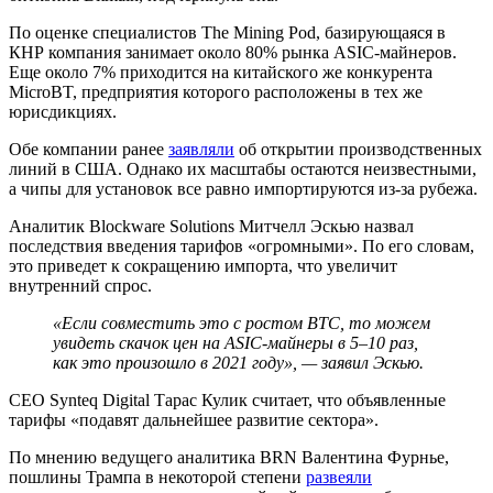
По оценке специалистов The Mining Pod, базирующаяся в
КНР компания занимает около 80% рынка ASIC-майнеров.
Еще около 7% приходится на китайского же конкурента
MicroBT, предприятия которого расположены в тех же
юрисдикциях.
Обе компании ранее
заявляли
об открытии производственных
линий в США. Однако их масштабы остаются неизвестными,
а чипы для установок все равно импортируются из-за рубежа.
Аналитик Blockware Solutions Митчелл Эскью назвал
последствия введения тарифов «огромными». По его словам,
это приведет к сокращению импорта, что увеличит
внутренний спрос.
«Если совместить это с ростом BTC, то можем
увидеть скачок цен на ASIC-майнеры в 5–10 раз,
как это произошло в 2021 году», — заявил Эскью.
CEO Synteq Digital Тарас Кулик считает, что объявленные
тарифы «подавят дальнейшее развитие сектора».
По мнению ведущего аналитика BRN Валентина Фурнье,
пошлины Трампа в некоторой степени
развеяли