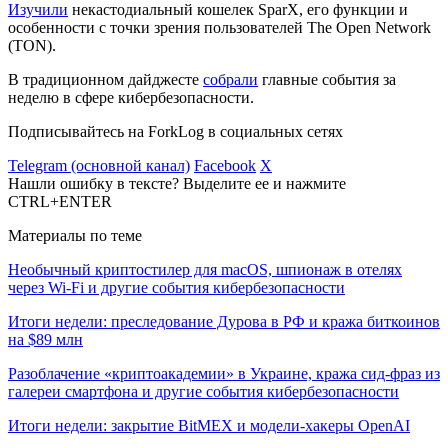
Изучили
некастодиальный кошелек SparX, его функции и
особенности с точки зрения пользователей The Open Network
(TON).
В традиционном дайджесте
собрали
главные события за
неделю в сфере кибербезопасности.
Подписывайтесь на ForkLog в социальных сетях
Telegram (основной канал)
Facebook
X
Нашли ошибку в тексте? Выделите ее и нажмите
CTRL+ENTER
Материалы по теме
Необычный криптостилер для macOS, шпионаж в отелях
через Wi-Fi и другие события кибербезопасности
Итоги недели: преследование Дурова в РФ и кража биткоинов
на $89 млн
Разоблачение «криптоакадемии» в Украине, кража сид-фраз из
галереи смартфона и другие события кибербезопасности
Итоги недели: закрытие BitMEX и модели-хакеры OpenAI