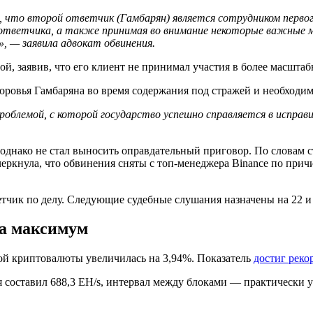
 что второй ответчик (Гамбарян) является сотрудником первого
о ответчика, а также принимая во внимание некоторые важные 
 — заявила адвокат обвинения.
й, заявив, что его клиент не принимал участия в более масшт
доровья Гамбаряна во время содержания под стражей и необходим
роблемой, с которой государство успешно справляется в испра
однако не стал выносить оправдательный приговор. По словам с
ркнула, что обвинения сняты с топ-менеджера Binance по причин
етчик по делу. Следующие судебные слушания назначены на 22 и 
ла максимум
й криптовалюты увеличилась на 3,94%. Показатель
достиг реко
 составил 688,3 EH/s, интервал между блоками — практически 