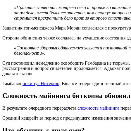
«Правительство рассмотрело дело и, приняв во внимание,
этом деле имеет большее значение, чем статус второг
стремится прекратить дело против второго ответчика»,
Защитник топ-менеджера Марк Морди согласился с прокуратуро
Сторона обвинения также сослалась на ухудшение состояния з
«Состояние здоровья обвиняемого является постоянной п
безопасности».
Суд постановил немедленно освободить Гамбаряна из тюрьмы, 
рассмотрения и допрос свидетелей продолжается. Адвокат подче
доказательств».
Гамбарян
покинул Нигерию
. Binance теперь единственный отв
Сложность майнинга биткоина обнови
В результате очередного перерасчета
сложность майнинга
перво
Средний хешрейт за период с предыдущего изменения значения
Что обсудить с друзьями?