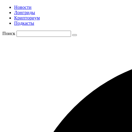
Новости
Лонгриды
Крипториум
Подкасты
Поиск