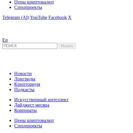
Цены криптовалют
Спецпроекты
Telegram (AI)
YouTube
Facebook
X
En
Новости
Лонгриды
Крипториум
Подкасты
Искусственный интеллект
Дайджест месяца
Корпораты
Цены криптовалют
Спецпроекты