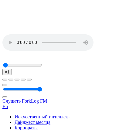
×1
Слушать ForkLog FM
En
Искусственный интеллект
Дайджест месяца
Корпораты