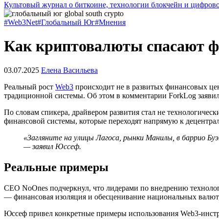
Культовый журнал о биткоине, технологии блокчейн и цифров
#Web3Net
#Глобальный Юг
#Мнения
Как криптовалюты спасают ф
03.07.2025
Елена Васильева
Реальный рост
Web3
происходит не в развитых финансовых цен
традиционной системы. Об этом в комментарии ForkLog заяв
По словам спикера, драйвером развития стал не технологическ
финансовой системы, которые переходят напрямую к децентра
«Загляните на улицы Лагоса, рынки Манилы, в баррио Буэ
— заявил Юссеф.
Реальные примеры
CEO NoOnes подчеркнул, что лидерами по внедрению технолог
— финансовая изоляция и обесценивание национальных валют,
Юссеф привел конкретные примеры использования Web3-инстр