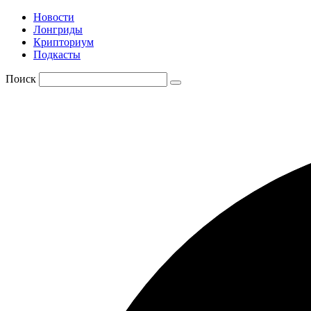
Новости
Лонгриды
Крипториум
Подкасты
Поиск