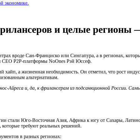
ой экономике.
рилансеров и целые регионы 
трах вроде Сан-Франциско или Сингапура, а в регионах, котор
ил CEO P2P-платформы NoOnes Рэй Юссеф.
ий хайп, а жизненная необходимость. Он отметил, что рост инд
лизованным альтернативам.
нос-Айреса и, да, к фрилансерам из подсанкционной России. Сам
ии стали Юго-Восточная Азия, Африка к югу от Сахары, Латин
 которые требуют реальных решений.
ументов в разных регионах: