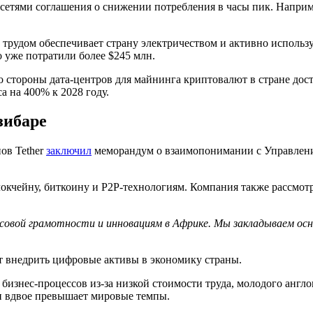
тями соглашения о снижении потребления в часы пик. Например,
трудом обеспечивает страну электричеством и активно использу
 уже потратили более $245 млн.
со стороны дата-центров для майнинга криптовалют в стране дос
а на 400% к 2028 году.
зибаре
ов Tether
заключил
меморандум о взаимопонимании с Управлени
блокчейну, биткоину и P2P-технологиям. Компания также рассм
вой грамотности и инновациям в Африке. Мы закладываем осн
ет внедрить цифровые активы в экономику страны.
 бизнес-процессов из-за низкой стоимости труда, молодого англ
чти вдвое превышает мировые темпы.