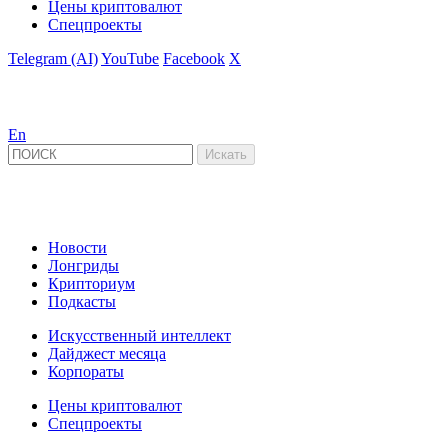
Цены криптовалют
Спецпроекты
Telegram (AI)
YouTube
Facebook
X
En
Новости
Лонгриды
Крипториум
Подкасты
Искусственный интеллект
Дайджест месяца
Корпораты
Цены криптовалют
Спецпроекты