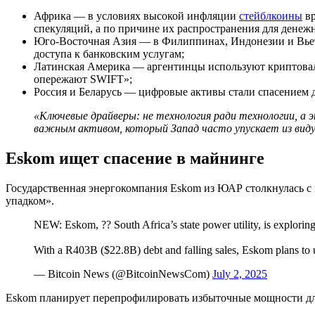
Африка — в условиях высокой инфляции
стейблкоины
вр
спекуляций, а по причине их распространения для денеж
Юго-Восточная Азия — в Филиппинах, Индонезии и Вьет
доступа к банковским услугам;
Латинская Америка — аргентинцы используют криптовалю
опережают SWIFT»;
Россия и Беларусь — цифровые активы стали спасением 
«Ключевые драйверы: не технология ради технологии, а
важным активом, который Запад часто упускает из виду
Eskom ищет спасение в майнинге
Государственная энергокомпания Eskom из ЮАР столкнулась с 
упадком».
NEW: Eskom, ?? South Africa’s state power utility, is exploring
With a R403B ($22.8B) debt and falling sales, Eskom plans to u
— Bitcoin News (@BitcoinNewsCom)
July 2, 2025
Eskom планирует перепрофилировать избыточные мощности для 