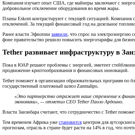
Компания изучает опыт США, где майнеры заключают с энергосе
добровольное отключение оборудования во время жары.
Планы Eskom контрастируют с текущей ситуацией. Компания с 
отключений. За текущий финансовый год на дизельное топливо
Ранее власти Эфиопии
заявили
, что спрос на электроэнергию 
фоне правительство решило повысить энерготарифы для бизнес
Tether развивает инфраструктуру в Зан
Пока в ЮАР решают проблемы с энергией, эмитент стейблкоин
продвижение криптообразования и финансовых инноваций.
Tether поможет в организации образовательных программ по 
государственный платежный шлюз Zanmalipo.
«Это партнерство отражает наше стремление к финансо
экономики», — отметил CEO Tether Паоло Ардоино.
Власти Занзибара считают, что сотрудничество с Tether помож
Тем временем Африка уже
становится
центром для аутсорсинга
прогнозам, отрасль в стране будет расти на 14% в год, что по