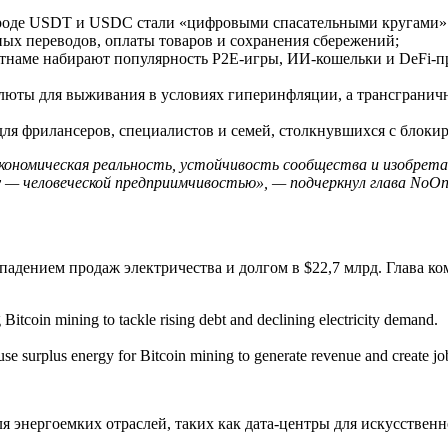
оде USDT и USDC стали «цифровыми спасательными кругами». 
ных переводов, оплаты товаров и сохранения сбережений;
наме набирают популярность P2E-игры, ИИ-кошельки и DeFi-пр
ты для выживания в условиях гиперинфляции, а трансгранична
для фрилансеров, специалистов и семей, столкнувшихся с блок
 экономическая реальность, устойчивость сообщества и изобре
 — человеческой предприимчивостью», — подчеркнул глава NoOn
падением продаж электричества и долгом в $22,7 млрд. Глава 
 Bitcoin mining to tackle rising debt and declining electricity demand.
se surplus energy for Bitcoin mining to generate revenue and create jo
энергоемких отраслей, таких как дата-центры для искусственн